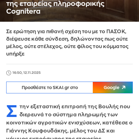
της εταιρείας πληροφορικής
Cognitera
Σε ερώτηση για πιθανή σχέση του με το ΠΑΣΟΚ,
διέψευσε κάθε σύνδεση, δηλώνοντας πως ούτε
μέλος, ούτε στέλεχος, ούτε φίλος του κόμματος
υπήρξε
16:50, 12.11.2025
Προσθέστε το SKAI.gr στο
Google
Σ
την εξεταστική επιτροπή της Βουλής που
διερευνά το σύστημα πληρωμής των
κοινοτικών αγροτικών ενισχύσεων, κατέθεσε ο
Γιάννης Κουφουδάκης, μέλος του ΔΣ και
νόμιμος εκπρόσωπος της εταιρείας