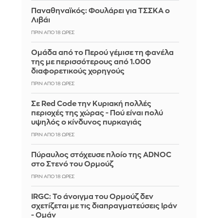
Παναθηναϊκός: Φουλάρει για ΤΣΣΚΑ ο
Λιβάι
ΠΡΙΝ ΑΠΌ 18 ΏΡΕΣ
Ομάδα από το Περού γέμισε τη φανέλα
της με περισσότερους από 1.000
διαφορετικούς χορηγούς
ΠΡΙΝ ΑΠΌ 18 ΏΡΕΣ
Σε Red Code την Κυριακή πολλές
περιοχές της χώρας - Πού είναι πολύ
υψηλός ο κίνδυνος πυρκαγιάς
ΠΡΙΝ ΑΠΌ 18 ΏΡΕΣ
Πύραυλος στόχευσε πλοίο της ADNOC
στο Στενό του Ορμούζ
ΠΡΙΝ ΑΠΌ 18 ΏΡΕΣ
IRGC: Το άνοιγμα του Ορμούζ δεν
σχετίζεται με τις διαπραγματεύσεις Ιράν
- Ομάν