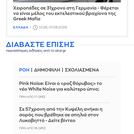
Χειροπέδες σε 31χρονο στη Γερμανία - Φέρεται
να είναι μέλος του εκτελεστικού βραχίονα της
Greek Mafia
ΕΛΛΑΔΑ
10:26, 07.08.2026
ΔΙΑΒΑΣΤΕ ΕΠΙΣΗΣ
περισσότερες ειδήσεις από το skai.gr
ΡΟΗ
ΔΗΜΟΦΙΛΗ
ΣΧΟΛΙΑΣΜΕΝΑ
Pink Noise: Είναι ο «ροζ θόρυβος» το
νέο White Noise για καλύτερο ύπνο;
ΠΡΙΝ ΑΠΌ 17 ΏΡΕΣ
Σε 57χρονη από την Κυψέλη ανήκει η
σορός που βρέθηκε σε σπηλιά στον
Λυκαβηττό - Δείτε βίντεο
ΠΡΙΝ ΑΠΌ 18 ΏΡΕΣ