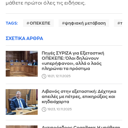
μάθετε πρώτοι όλες τις ειδήσεις.
TAGS:
ΟΠΕΚΕΠΕ
ψηφιακή μετάβαση
τεχ
ΣΧΕΤΙΚΑ ΑΡΘΡΑ
Πηγές ΣΥΡΙΖΑ για Εξεταστική
ΟΠΕΚΕΠΕ: Όλοι δηλώνουν
«υπερήφανοι», αλλά ο λαός
πληρώνει τα πρόστιμα
16:21, 12.11.2025
Λιβανός στην εξεταστική: Δέχτηκα
απειλές με πέτρες, επικηρύξεις και
κηδειόχαρτα
19:23, 10.11.2025
Αντιπρόεδρος Cognitera: Η υπόθεση