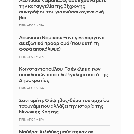
Λευκάδα: Χειροπέδες σε 58χρονο μετά
την καταγγελία της 31χρονης
συντρόφου του για ενδοοικογενειακή
βία
ΠΡΙΝ ΑΠΌ 1 ΜΈΡΑ
Δούκισσα Νομικού: Ξανάγινε γοργόνα
σε εξωτικό προορισμό (που αυτή τη
φορά αποκάλυψε)
ΠΡΙΝ ΑΠΌ 1 ΜΈΡΑ
Κωνσταντοπούλου: Το έγκλημα των
υποκλοπών αποτελεί έγκλημα κατά της
Δημοκρατίας
ΠΡΙΝ ΑΠΌ 1 ΜΈΡΑ
Σαντορίνη: Ο έφηβος-θύμα του αρχαίου
τσουνάμι που αλλάζει την ιστορία της
Μινωικής Κρήτης
ΠΡΙΝ ΑΠΌ 1 ΜΈΡΑ
Μαδέρα: Χιλιάδες μαζεύτηκαν σε