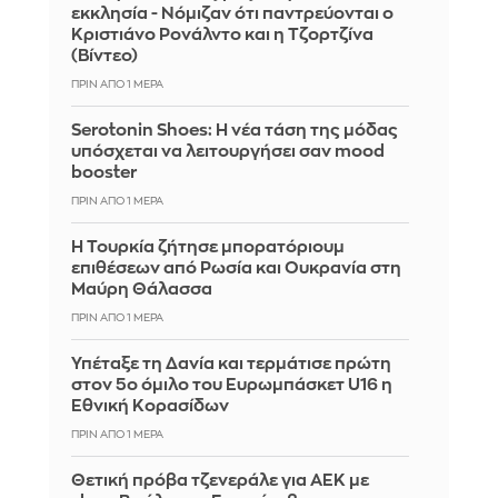
εκκλησία - Νόμιζαν ότι παντρεύονται ο
Κριστιάνο Ρονάλντο και η Τζορτζίνα
(Βίντεο)
ΠΡΙΝ ΑΠΌ 1 ΜΈΡΑ
Serotonin Shoes: Η νέα τάση της μόδας
υπόσχεται να λειτουργήσει σαν mood
booster
ΠΡΙΝ ΑΠΌ 1 ΜΈΡΑ
Η Τουρκία ζήτησε μπορατόριουμ
επιθέσεων από Ρωσία και Ουκρανία στη
Μαύρη Θάλασσα
ΠΡΙΝ ΑΠΌ 1 ΜΈΡΑ
Υπέταξε τη Δανία και τερμάτισε πρώτη
στον 5ο όμιλο του Ευρωμπάσκετ U16 η
Εθνική Κορασίδων
ΠΡΙΝ ΑΠΌ 1 ΜΈΡΑ
Θετική πρόβα τζενεράλε για ΑΕΚ με