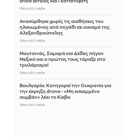
show Βιτάλις και Γκατσίνοβιτς
ΠΡΙΝ ΑΠΌ 1 ΜΈΡΑ
Ανασύρθηκε χωρίς τις αισθήσεις του
ηλικιωμένος από πηγάδι σε οικισμό της
Αλεξανδρούπολης
ΠΡΙΝ ΑΠΌ 1 ΜΈΡΑ
Μουτσινάς, Σαμαρά και Δέδες πήγαν
Μεξικό και ο πρώτος τους τάραξε στο
τρολάρισμα!
ΠΡΙΝ ΑΠΌ 1 ΜΈΡΑ
Βουλγαρία: Κατηγορεί την Ουκρανία για
την έκρηξη drone - «Μη εσκεμμένο
συμβάν» λέει το Κίεβο
ΠΡΙΝ ΑΠΌ 1 ΜΈΡΑ