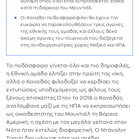
δύναμη όπου όλοι είναι ευπρόσδεκτοι, ειδικά
κατά τη διάρκεια του Μουντιάλ.
Οι Καναδοί ποδοσφαιρόφιλοι θα έχουν την
ευκαιρία να παρακολουθήσουν τρεις αγώνες
της εθνικής τους ομάδας και άλλους δέκα
ακόμη αγώνες του τουρνουά που διεξάγεται
στις συνδιοργανώτριες χώρες Μεξικό και ΗΠΑ.
Το ποδόσφαιρο γίνεται όλο και πιο δημοφιλές,
η Εθνική ομάδα ελπίζει στην πρώτη της νίκη,
αλλά ο Καναδάς φιλοδοξεί να κερδίσει τις
εντυπώσεις υποδεχόμενος ως φίλους τους
ξένους επισκέπτες.Όταν το 2018 ο Καναδάς
αναλάμβανε μαζί με τις ΗΠΑ να εκπροσωπήσει
ως οικοδεσπότης του Μουντιάλ τη Βόρεια
Αμερική, η σχέση με τον μεγάλο γείτονα στον
Νότο ήταν εντελώς διαφορετική. Ο Ντόναλντ
Τραμπ δεν μιλούσε τότε για σχέδια