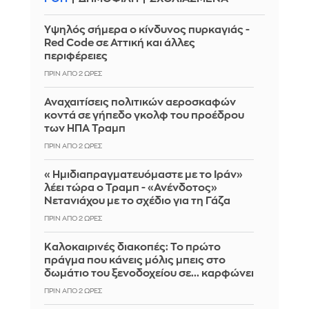
Υψηλός σήμερα ο κίνδυνος πυρκαγιάς -
Red Code σε Αττική και άλλες
περιφέρειες
ΠΡΙΝ ΑΠΌ 2 ΏΡΕΣ
Αναχαιτίσεις πολιτικών αεροσκαφών
κοντά σε γήπεδο γκολφ του προέδρου
των ΗΠΑ Τραμπ
ΠΡΙΝ ΑΠΌ 2 ΏΡΕΣ
«Ημιδιαπραγματευόμαστε με το Ιράν»
λέει τώρα ο Τραμπ - «Ανένδοτος»
Νετανιάχου με το σχέδιο για τη Γάζα
ΠΡΙΝ ΑΠΌ 2 ΏΡΕΣ
Καλοκαιρινές διακοπές: Το πρώτο
πράγμα που κάνεις μόλις μπεις στο
δωμάτιο του ξενοδοχείου σε... καρφώνει
ΠΡΙΝ ΑΠΌ 2 ΏΡΕΣ