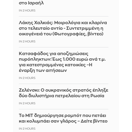
στο Ισραήλ
IN 2 HOURS
Λάκης Χαλκιάς: Mοιρολόγια και κλαρίνα
στο τελευταίο αντίο - Συντετριμμένη η
οικογένειά του (Φωτογραφίες, βίντεο)
IN 2 HOURS
Κατσαφάδος για αποζημιώσεις
πυρόπληκτων: Έως 1.000 ευρώ ανά τ.μ.
για κατεστραμμένες κατοικίες –Η
έναρξη των αιτήσεων
IN 2 HOURS
Ζελένσκι: Ο ουκρανικός στρατός έπληξε
δύο διυλιστήρια πετρελαίου στη Ρωσία
IN 2 HOURS
Το MIT δημιούργησε ρομπότ που πετάει
και κολυμπάει σαν γλάρος – Δείτε βίντεο
IN 2 HOURS