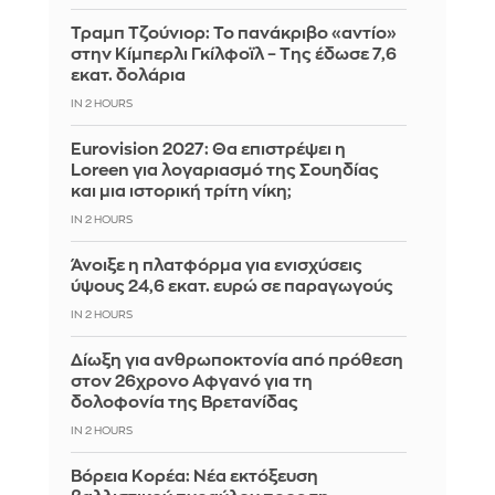
Τραμπ Τζούνιορ: Το πανάκριβο «αντίο»
στην Κίμπερλι Γκίλφοϊλ – Της έδωσε 7,6
εκατ. δολάρια
IN 2 HOURS
Eurovision 2027: Θα επιστρέψει η
Loreen για λογαριασμό της Σουηδίας
και μια ιστορική τρίτη νίκη;
IN 2 HOURS
Άνοιξε η πλατφόρμα για ενισχύσεις
ύψους 24,6 εκατ. ευρώ σε παραγωγούς
IN 2 HOURS
Δίωξη για ανθρωποκτονία από πρόθεση
στον 26χρονο Αφγανό για τη
δολοφονία της Βρετανίδας
IN 2 HOURS
Βόρεια Κορέα: Νέα εκτόξευση