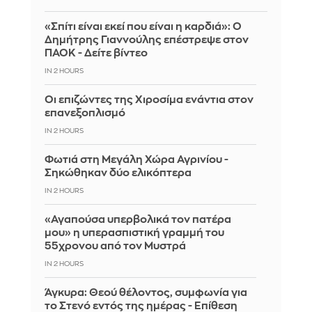
«Σπίτι είναι εκεί που είναι η καρδιά»: Ο
Δημήτρης Γιαννούλης επέστρεψε στον
ΠΑΟΚ - Δείτε βίντεο
IN 2 HOURS
Οι επιζώντες της Χιροσίμα ενάντια στον
επανεξοπλισμό
IN 2 HOURS
Φωτιά στη Μεγάλη Χώρα Αγρινίου -
Σηκώθηκαν δύο ελικόπτερα
IN 2 HOURS
«Αγαπούσα υπερβολικά τον πατέρα
μου» η υπερασπιστική γραμμή του
55χρονου από τον Μυστρά
IN 2 HOURS
Άγκυρα: Θεού θέλοντος, συμφωνία για
το Στενό εντός της ημέρας - Επίθεση