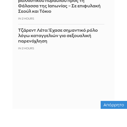
βαλλιστικού πυραύλου προς τη
Θάλασσα της Ιαπωνίας – Σε επιφυλακή
Σεούλ και Τόκιο
IN 2 HOURS
Τζάρεντ Λέτο: Έχασε σημαντικό ρόλο
λόγω καταγγελιών για σεξουαλική
παρενόχληση
IN 2 HOURS
Απόρρητο