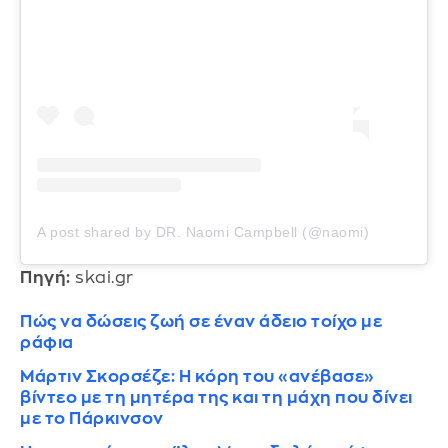
A post shared by DR. Naomi Campbell (@naomi)
Πηγή:
skai.gr
Πώς να δώσεις ζωή σε έναν άδειο τοίχο με
ράφια
Μάρτιν Σκορσέζε: Η κόρη του «ανέβασε»
βίντεο με τη μητέρα της και τη μάχη που δίνει
με το Πάρκινσον