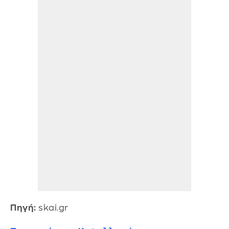
Πηγή:
skai.gr