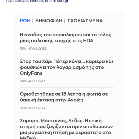
περισσότερες ειδήσεις από το skai.gr
ΡΟΗ
ΔΗΜΟΦΙΛΗ
ΣΧΟΛΙΑΣΜΕΝΑ
Η άνοδος του σοσιαλισμού και το τέλος
μίας πολιτικής εποχής στις ΗΠΑ
ΠΡΙΝ ΑΠΌ 6 ΏΡΕΣ
Σταρ του Χάρι Πότερ κάνει... καριέρα και
φουσκώνει τον λογαριασμό της στο
OnlyFans
ΠΡΙΝ ΑΠΌ 7 ΏΡΕΣ
Οριοθετήθηκε σε 15 λεπτά η φωτιά σε
δασική έκταση στην Άνοιξη
ΠΡΙΝ ΑΠΌ 7 ΏΡΕΣ
Σαμαρά, Μουτσινάς, Δέδες: Η επική
στιγμή που ζυγίζονται πριν απολαύσουν
μια μαγευτική πτήση με αερόστατο στο
Μεξικό