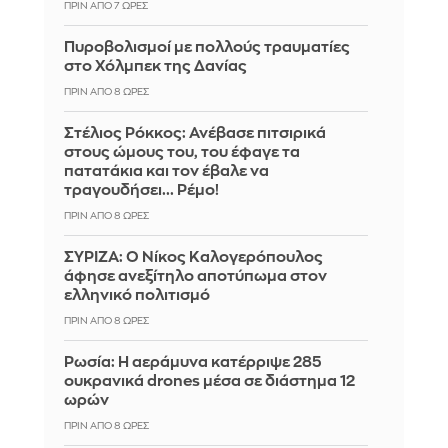
ΠΡΙΝ ΑΠΌ 7 ΏΡΕΣ
Πυροβολισμοί με πολλούς τραυματίες
στο Χόλμπεκ της Δανίας
ΠΡΙΝ ΑΠΌ 8 ΏΡΕΣ
Στέλιος Ρόκκος: Ανέβασε πιτσιρικά
στους ώμους του, του έφαγε τα
πατατάκια και τον έβαλε να
τραγουδήσει... Ρέμο!
ΠΡΙΝ ΑΠΌ 8 ΏΡΕΣ
ΣΥΡΙΖΑ: Ο Νίκος Καλογερόπουλος
άφησε ανεξίτηλο αποτύπωμα στον
ελληνικό πολιτισμό
ΠΡΙΝ ΑΠΌ 8 ΏΡΕΣ
Ρωσία: Η αεράμυνα κατέρριψε 285
ουκρανικά drones μέσα σε διάστημα 12
ωρών
ΠΡΙΝ ΑΠΌ 8 ΏΡΕΣ