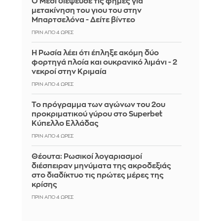
Ο Μέσι διέψευσε τις φήμες για
μετακίνηση του γιου του στην
Μπαρτσελόνα - Δείτε βίντεο
ΠΡΙΝ ΑΠΌ 4 ΏΡΕΣ
Η Ρωσία λέει ότι έπληξε ακόμη δύο
φορτηγά πλοία και ουκρανικό λιμάνι - 2
νεκροί στην Κριμαία
ΠΡΙΝ ΑΠΌ 4 ΏΡΕΣ
Το πρόγραμμα των αγώνων του 2ου
προκριματικού γύρου στο Superbet
Κύπελλο Ελλάδας
ΠΡΙΝ ΑΠΌ 4 ΏΡΕΣ
Θέουτα: Ρωσικοί λογαριασμοί
διέσπειραν μηνύματα της ακροδεξιάς
στο διαδίκτυο τις πρώτες μέρες της
κρίσης
ΠΡΙΝ ΑΠΌ 4 ΏΡΕΣ