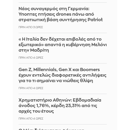
Νέος συναγερμός στη Γερμανία:
Ύποπτες πτήσεις drones πάνω από
στρατιωτική βάση συντήρησης Patriot
ΠΡΙΝ ΑΠΌ 3 ΏΡΕΣ
«Η Ιταλία δεν δέχεται επιβολές από το
εξωτερικό» απαντά η κυβέρνηση Μελόνι
στην Μαδρίτη
ΠΡΙΝ ΑΠΌ 4 ΏΡΕΣ
Gen Z, Millennials, Gen X και Boomers
έχουν εντελώς διαφορετικές αντιλήψεις
για το τι σημαίνει να νιώθεις θλίψη
ΠΡΙΝ ΑΠΌ 4 ΏΡΕΣ
Χρηματιστήριο Αθηνών: Εβδομαδιαία
άνοδος 1,76%, κέρδη 23,31% από τις
αρχές του έτους
ΠΡΙΝ ΑΠΌ 4 ΏΡΕΣ