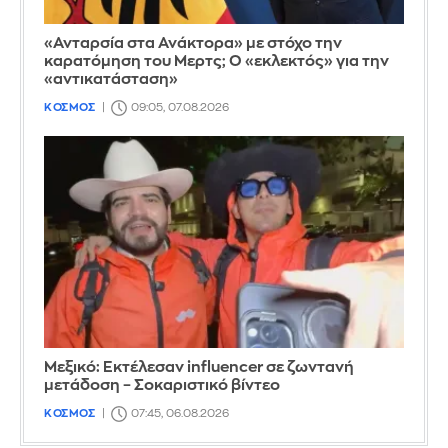
«Ανταρσία στα Ανάκτορα» με στόχο την
καρατόμηση του Μερτς; Ο «εκλεκτός» για την
«αντικατάσταση»
ΚΟΣΜΟΣ
09:05, 07.08.2026
Μεξικό: Εκτέλεσαν influencer σε ζωντανή
μετάδοση – Σοκαριστικό βίντεο
ΚΟΣΜΟΣ
07:45, 06.08.2026