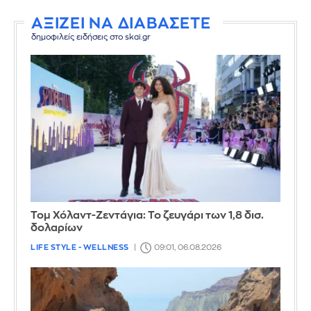
ΑΞΙΖΕΙ ΝΑ ΔΙΑΒΑΣΕΤΕ
δημοφιλείς ειδήσεις στο skai.gr
Τομ Χόλαντ-Ζεντάγια: Το ζευγάρι των 1,8 δισ.
δολαρίων
LIFE STYLE - WELLNESS
09:01, 06.08.2026