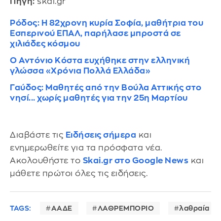
Πηγή:
skai.gr
Ρόδος: Η 82χρονη κυρία Σοφία, μαθήτρια του
Εσπερινού ΕΠΑΛ, παρήλασε μπροστά σε
χιλιάδες κόσμου
Ο Αντόνιο Κόστα ευχήθηκε στην ελληνική
γλώσσα «Χρόνια Πολλά Ελλάδα»
Γαύδος: Μαθητές από την Βούλα Αττικής στο
νησί... χωρίς μαθητές για την 25η Μαρτίου
Διαβάστε τις
Ειδήσεις σήμερα
και
ενημερωθείτε για τα πρόσφατα νέα.
Ακολουθήστε το
Skai.gr στο Google News
και
μάθετε πρώτοι όλες τις ειδήσεις.
TAGS:
ΑΑΔΕ
ΛΑΘΡΕΜΠΟΡΙΟ
λαθραία τσ