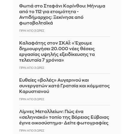
Φωτιά στο Στεφάνι Κορίνθου: Μήνυμα
από το 112 για ετοιμότητα -
Αντιδήμαρχος: Ξεκίνησε από
φωτοβολταϊκά
ΠΡΙΝ ΑΠΌ 3 ΏΡΕΣ
Καλαφάτης στον ΣΚΑΪ: «Έχουμε
δημιουργήσει 20.000 νέες θέσεις
εργασίας υψηλής εξειδίκευσης τα
τελευταία 7 χρόνια»
ΠΡΙΝ ΑΠΌ 3 ΏΡΕΣ
Ευθείες «βολές» Αυγερινού και
συνεργατών κατά Γρατσία και κόμματος
Καρυστιανού
ΠΡΙΝ ΑΠΌ 3 ΏΡΕΣ
Λίμνες Μεταλλείων: Πώς ένα
«σεληνιακό» τοπίο της Βόρειας Εύβοιας
έγινε οικοσύστημα- Δείτε φωτογραφίες
ΠΡΙΝ ΑΠΌ 3 ΏΡΕΣ