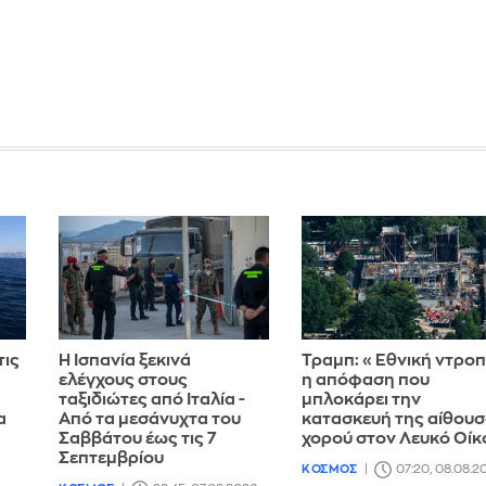
τις
Η Ισπανία ξεκινά
Τραμπ: «Εθνική ντρο
ελέγχους στους
η απόφαση που
ταξιδιώτες από Ιταλία -
μπλοκάρει την
α
Από τα μεσάνυχτα του
κατασκευή της αίθου
Σαββάτου έως τις 7
χορού στον Λευκό Οίκ
Σεπτεμβρίου
ΚΟΣΜΟΣ
07:20, 08.08.2