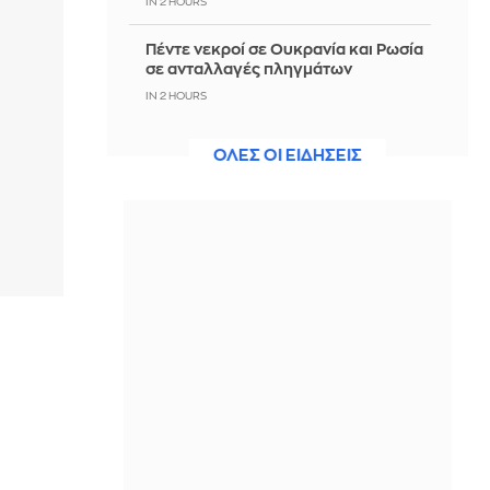
IN 2 HOURS
Πέντε νεκροί σε Ουκρανία και Ρωσία
σε ανταλλαγές πληγμάτων
IN 2 HOURS
Πάτρα: Οδηγούσε με «μαϊμού»
ΟΛΕΣ ΟΙ ΕΙΔΗΣΕΙΣ
πινακίδες και... μεθυσμένος
IN 2 HOURS
Τι συμβαίνει όταν αφήνεις τα
βρώμικα πιάτα στον νεροχύτη όλη
νύχτα
IN 1 HOUR
Απίστευτο: Ελικόπτερο «πάρκαρε»
στο Σαρακήνικο για να κάνουν
μπάνιο οι επιβάτες του - Δείτε βίντεο
IN 1 HOUR
Συνελήφθη άνδρας για απόπειρα
απάτης σε βάρος ηλικιωμένης στην