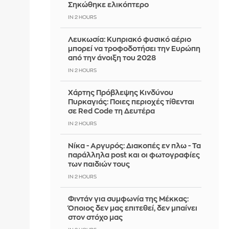
Σηκώθηκε ελικόπτερο
IN 2 HOURS
Λευκωσία: Κυπριακό φυσικό αέριο
μπορεί να τροφοδοτήσει την Ευρώπη
από την άνοιξη του 2028
IN 2 HOURS
Χάρτης Πρόβλεψης Κινδύνου
Πυρκαγιάς: Ποιες περιοχές τίθενται
σε Red Code τη Δευτέρα
IN 2 HOURS
Νίκα - Αργυρός: Διακοπές εν πλω - Τα
παράλληλα post και οι φωτογραφίες
των παιδιών τους
IN 2 HOURS
Φιντάν για συμφωνία της Μέκκας:
Όποιος δεν μας επιτεθεί, δεν μπαίνει
στον στόχο μας