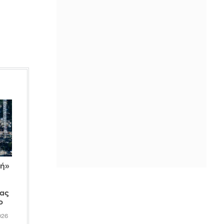
Ηλεία
IN 1 HOUR
Έξι οικονομικά αντικείμενα που
μεταμορφώνουν ένα μικρό μπαλκόνι
IN 1 HOUR
Παραμένει ο συναγερμός για τους
ισχυρούς ανέμους - Έως 9 μποφόρ οι
ριπές τη Δευτέρα
IN 1 HOUR
Φιντάν για Κυπριακό: Η ιδανική λύση
είναι η αναγνώριση δύο κρατών
IN 1 HOUR
πή»
Αυτοκίνητο έπεσε σε γκρεμό στην
Πάρνηθα - Σώοι οι 4 επιβαίνοντες
σας
IN 1 HOUR
ο
026
Σκληρή στάση από Ιράν: «Όχι» σε