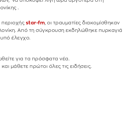
ών, να υποκύψει λίγη ώρα αργότερα στη
νίκης .
ς περιοχής
star-fm
, oι τραυματίες διακομίσθηκαν
λονίκη. Από τη σύγκρουση εκδηλώθηκε πυρκαγιά
 υπό έλεγχο.
θείτε για τα πρόσφατα νέα.
s
και μάθετε πρώτοι όλες τις ειδήσεις.