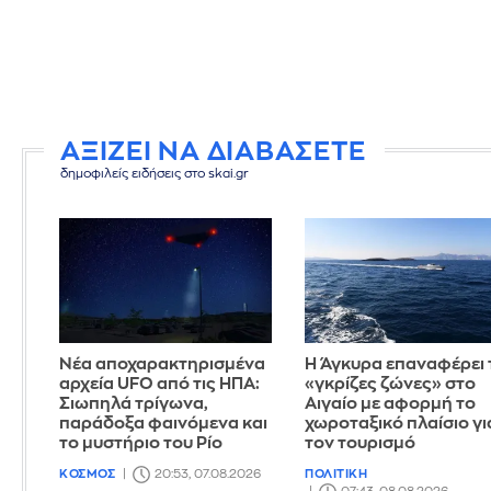
ΑΞΙΖΕΙ ΝΑ ΔΙΑΒΑΣΕΤΕ
δημοφιλείς ειδήσεις στο skai.gr
Νέα αποχαρακτηρισμένα
Η Άγκυρα επαναφέρει 
αρχεία UFO από τις ΗΠΑ:
«γκρίζες ζώνες» στο
Σιωπηλά τρίγωνα,
Αιγαίο με αφορμή το
παράδοξα φαινόμενα και
χωροταξικό πλαίσιο γι
το μυστήριο του Ρίο
τον τουρισμό
ΚΟΣΜΟΣ
20:53, 07.08.2026
ΠΟΛΙΤΙΚΗ