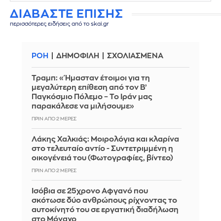
ΔΙΑΒΑΣΤΕ ΕΠΙΣΗΣ
περισσότερες ειδήσεις από το skai.gr
ΡΟΗ
ΔΗΜΟΦΙΛΗ
ΣΧΟΛΙΑΣΜΕΝΑ
Τραμπ: «Ήμασταν έτοιμοι για τη
μεγαλύτερη επίθεση από τον Β’
Παγκόσμιο Πόλεμο – Το Ιράν μας
παρακάλεσε να μιλήσουμε»
ΠΡΙΝ ΑΠΌ 2 ΜΈΡΕΣ
Λάκης Χαλκιάς: Mοιρολόγια και κλαρίνα
στο τελευταίο αντίο - Συντετριμμένη η
οικογένειά του (Φωτογραφίες, βίντεο)
ΠΡΙΝ ΑΠΌ 2 ΜΈΡΕΣ
Ισόβια σε 25χρονο Αφγανό που
σκότωσε δύο ανθρώπους ρίχνοντας το
αυτοκίνητό του σε εργατική διαδήλωση
στο Μόναχο