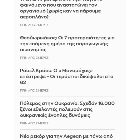
φαινόμενο που αναστατώνει τον
οργανισμό (χωρίς καν να πάρουμε
αεροπλάνο);
ΠΡΙΝ ΑΠΌ 2 ΜΈΡΕΣ
Θεοδωρικάκος: Οι 7 προτεραιότητες για
την επόμενη ημέρα της παραγωγικής
οικονομίας
ΠΡΙΝ ΑΠΌ 2 ΜΈΡΕΣ
Ράσελ Κρόου: Ο «Μονομάχος»
επέστρεψε – Οι τεράστιοι δικέφαλοι στα
62
ΠΡΙΝ ΑΠΌ 2 ΜΈΡΕΣ
Πόλεμος στην Ουκρανία: Σχεδόν 16.000
ξένοι εθελοντές πολεμούν στις
ουκρανικές ένοπλες δυνάμεις
ΠΡΙΝ ΑΠΌ 2 ΜΈΡΕΣ
Νέο ρεκόρ για την Aegean με πάνω από