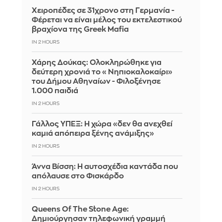
Χειροπέδες σε 31χρονο στη Γερμανία -
Φέρεται να είναι μέλος του εκτελεστικού
βραχίονα της Greek Mafia
IN 2 HOURS
Χάρης Δούκας: Ολοκληρώθηκε για
δεύτερη χρονιά το «Νηπιοκαλοκαίρι»
του Δήμου Αθηναίων - Φιλοξένησε
1.000 παιδιά
IN 2 HOURS
Γάλλος ΥΠΕΞ: Η χώρα «δεν θα ανεχθεί
καμιά απόπειρα ξένης ανάμιξης»
IN 2 HOURS
Άννα Βίσση: Η αυτοσχέδια καντάδα που
απόλαυσε στο Φισκάρδο
IN 2 HOURS
Queens Of The Stone Age:
Δημιούργησαν τηλεφωνική γραμμή