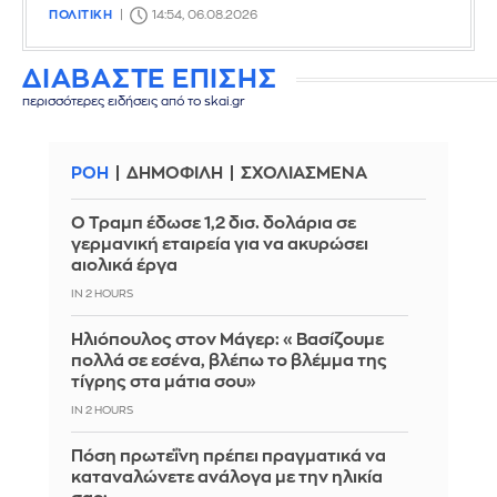
ΠΟΛΙΤΙΚΗ
14:54, 06.08.2026
ΔΙΑΒΑΣΤΕ ΕΠΙΣΗΣ
περισσότερες ειδήσεις από το skai.gr
ΡΟΗ
ΔΗΜΟΦΙΛΗ
ΣΧΟΛΙΑΣΜΕΝΑ
Ο Τραμπ έδωσε 1,2 δισ. δολάρια σε
γερμανική εταιρεία για να ακυρώσει
αιολικά έργα
IN 2 HOURS
Ηλιόπουλος στον Μάγερ: «Βασίζουμε
πολλά σε εσένα, βλέπω το βλέμμα της
τίγρης στα μάτια σου»
IN 2 HOURS
Πόση πρωτεΐνη πρέπει πραγματικά να
καταναλώνετε ανάλογα με την ηλικία