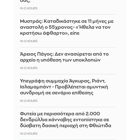
σας;
IN 2 HOURS
Μυστράς: Καταδικάστηκε σε 11 μήνες με
αναστολή ο 55χρονος- «Ήθελα να τον
κρατήσω άφθαρτο», είπε
IN 2 HOURS
Άρειος Πάγος: Δεν ανασύρεται από το
αρχείο η υπόθεση των υποκλοπών
IN 2 HOURS
Υπεγράφη συμμαχία Άγκυρας, Ριάντ,
Ισλαμαμπάντ - Προβλέπεται αμυντική
συνδρομή σε σενάριο επίθεσης
IN 2 HOURS
Φυτεία με περισσότερα από 2.000
δενδρύλλια κάνναβης εντοπίστηκε σε
δύσβατη δασική περιοχή στη Φθιώτιδα
IN 2 HOURS