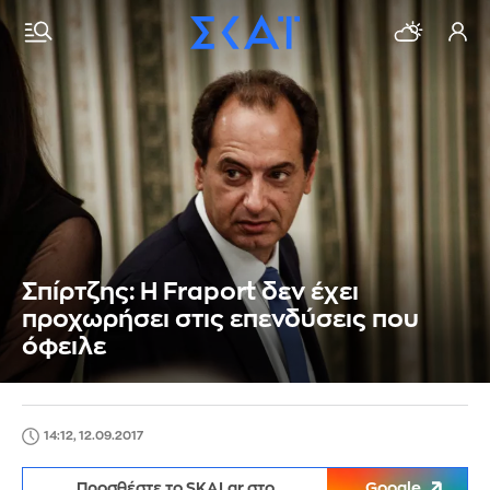
Σπίρτζης: Η Fraport δεν έχει
προχωρήσει στις επενδύσεις που
όφειλε
14:12, 12.09.2017
Προσθέστε το SKAI.gr στο
Google