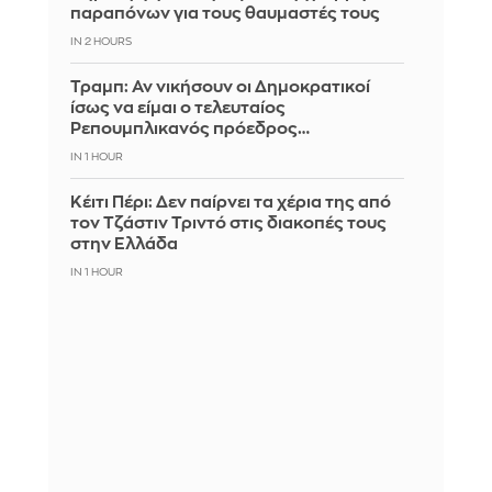
παραπόνων για τους θαυμαστές τους
IN 2 HOURS
Τραμπ: Αν νικήσουν οι Δημοκρατικοί
ίσως να είμαι ο τελευταίος
Ρεπουμπλικανός πρόεδρος…
IN 1 HOUR
Κέιτι Πέρι: Δεν παίρνει τα χέρια της από
τον Τζάστιν Τριντό στις διακοπές τους
στην Ελλάδα
IN 1 HOUR