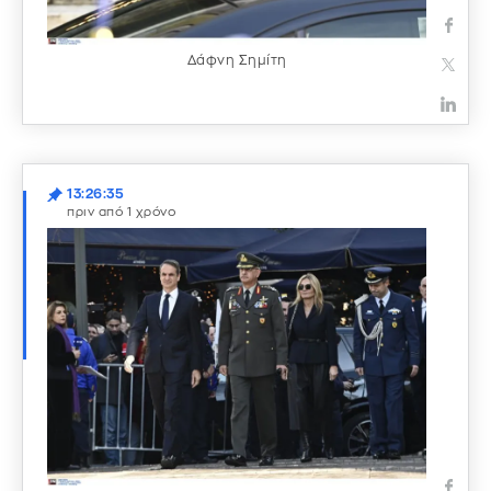
Δάφνη Σημίτη
13:26:35
πριν από 1 χρόνο