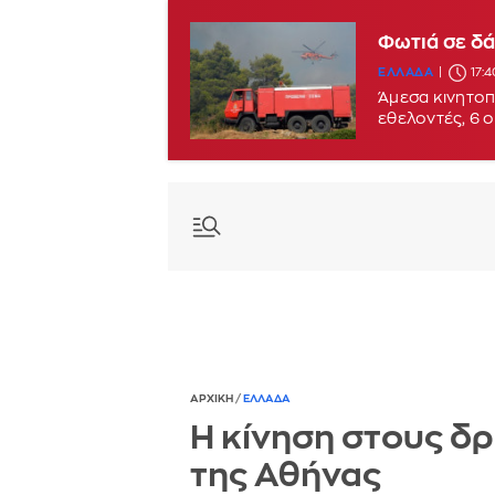
Φωτιά σε δά
Φωτιά στο Σ
ΕΛΛΑΔΑ
17:4
ΕΛΛΑΔΑ
16:2
Άμεσα κινητοπ
εθελοντές, 6 
ΑΡΧΙΚΗ
/
ΕΛΛΑΔΑ
Η κίνηση στους δ
της Αθήνας