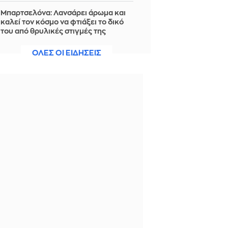
Μπαρτσελόνα: Λανσάρει άρωμα και
καλεί τον κόσμο να φτιάξει το δικό
του από θρυλικές στιγμές της
ομάδας
ΟΛΕΣ ΟΙ ΕΙΔΗΣΕΙΣ
ΠΡΙΝ ΑΠΌ 6 ΏΡΕΣ
Ιταλία: Διατηρεί τους συνοριακούς
ελέγχους σε αφίξεις από την Ισπανία
- «Δεν θα υποκύψουμε σε
τελεσίγραφα ή επιβολές»
ΠΡΙΝ ΑΠΌ 7 ΏΡΕΣ
Αντιμετωπίστηκε μέσα σε 30 λεπτά η
φωτιά στο Μαρκόπουλο
ΠΡΙΝ ΑΠΌ 7 ΏΡΕΣ
Χωρίς ενεργό μέτωπο η φωτιά στη
Θέρμη Θεσσαλονίκης
ΠΡΙΝ ΑΠΌ 7 ΏΡΕΣ
ΗΠΑ: Εφετείο μπλοκάρει το σχέδιο