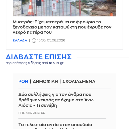
Mυστράς: Είχε μετατρέψει σε φρούριο το
ξενοδοχείο με τον καταψύκτη που έκρυβε τον
νεκρό πατέρα του
ΕΛΛΑΔΑ
13:50, 05.08.2026
ΔΙΑΒΑΣΤΕ ΕΠΙΣΗΣ
περισσότερες ειδήσεις από το skai.gr
ΡΟΗ
ΔΗΜΟΦΙΛΗ
ΣΧΟΛΙΑΣΜΕΝΑ
Δύο συλλήψεις για τον άνδρα που
βρέθηκε νεκρός σε όχημα στα Άνω
Λιόσια - Τι συνέβη
ΠΡΙΝ ΑΠΌ 2 ΜΈΡΕΣ
Το τελευταίο αντίο στον σπουδαίο