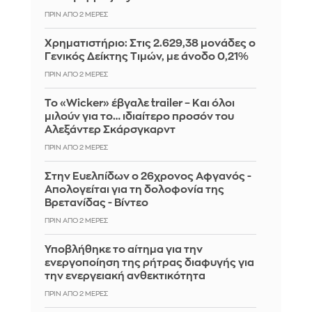
ΠΡΙΝ ΑΠΌ 2 ΜΈΡΕΣ
Χρηματιστήριο: Στις 2.629,38 μονάδες ο
Γενικός Δείκτης Τιμών, με άνοδο 0,21%
ΠΡΙΝ ΑΠΌ 2 ΜΈΡΕΣ
Το «Wicker» έβγαλε trailer – Και όλοι
μιλούν για το… ιδιαίτερο προσόν του
Αλεξάντερ Σκάρσγκαρντ
ΠΡΙΝ ΑΠΌ 2 ΜΈΡΕΣ
Στην Ευελπίδων ο 26χρονος Αφγανός -
Απολογείται για τη δολοφονία της
Βρετανίδας - Βίντεο
ΠΡΙΝ ΑΠΌ 2 ΜΈΡΕΣ
Υποβλήθηκε το αίτημα για την
ενεργοποίηση της ρήτρας διαφυγής για
την ενεργειακή ανθεκτικότητα
ΠΡΙΝ ΑΠΌ 2 ΜΈΡΕΣ