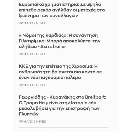
Ευρωπαϊκά χρηματιστήρια: Σε υψηλό
επίπεδο ρεκόρ ανήλθαν οι μετοχές στο
ξεκίνημα των συναλλαγών
ΠΡΙΝ ΑΠΌ 2 ΜΈΡΕΣ
«Νόμοι της καρδιάς»: Η συνάντηση
Γιλντιρίμ και Μπορά αποκαλύπτει την
αλήθεια - Δείτε trailer
ΠΡΙΝ ΑΠΌ 2 ΜΈΡΕΣ
ΚΚΕ για την επέτειο της Χιροσίμα: Η
ανθρωπότητα βρίσκεται πιο κοντά σε
έναν νέο παγκόσμιο πόλεμο
ΠΡΙΝ ΑΠΌ 2 ΜΈΡΕΣ
Γεωργιάδης - Κυρανάκης στο Breitbart:
Ο Τραμπ θα μείνει στην Ιστορία εάν
μεσολαβήσει για την επιστροφή των
Γλυπτών
ΠΡΙΝ ΑΠΌ 2 ΜΈΡΕΣ