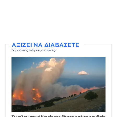
ΑΞΙΖΕΙ ΝΑ ΔΙΑΒΑΣΕΤΕ
δημοφιλείς ειδήσεις στο skai.gr