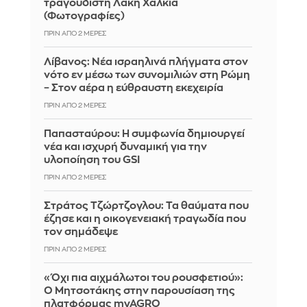
τραγουδιστή Λάκη Χαλκιά
(Φωτογραφίες)
ΠΡΙΝ ΑΠΌ 2 ΜΈΡΕΣ
Λίβανος: Νέα ισραηλινά πλήγματα στον
νότο εν μέσω των συνομιλιών στη Ρώμη
– Στον αέρα η εύθραυστη εκεχειρία
ΠΡΙΝ ΑΠΌ 2 ΜΈΡΕΣ
Παπασταύρου: Η συμφωνία δημιουργεί
νέα και ισχυρή δυναμική για την
υλοποίηση του GSI
ΠΡΙΝ ΑΠΌ 2 ΜΈΡΕΣ
Στράτος Τζώρτζογλου: Τα θαύματα που
έζησε και η οικογενειακή τραγωδία που
τον σημάδεψε
ΠΡΙΝ ΑΠΌ 2 ΜΈΡΕΣ
«Όχι πια αιχμάλωτοι του ρουσφετιού»:
Ο Μητσοτάκης στην παρουσίαση της
πλατφόρμας myAGRO