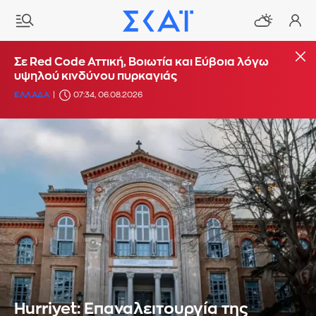
Σε Red Code Αττική, Βοιωτία και Εύβοια λόγω
υψηλού κινδύνου πυρκαγιάς
ΕΛΛΑΔΑ
07:34, 06.08.2026
Hurriyet: Επαναλειτουργία της