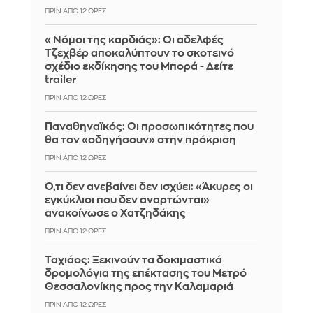
ΠΡΙΝ ΑΠΌ 12 ΏΡΕΣ
«Νόμοι της καρδιάς»: Οι αδελφές
Τζεχβέρ αποκαλύπτουν το σκοτεινό
σχέδιο εκδίκησης του Μπορά - Δείτε
trailer
ΠΡΙΝ ΑΠΌ 12 ΏΡΕΣ
Παναθηναϊκός: Οι προσωπικότητες που
θα τον «οδηγήσουν» στην πρόκριση
ΠΡΙΝ ΑΠΌ 12 ΏΡΕΣ
Ό,τι δεν ανεβαίνει δεν ισχύει: «Άκυρες οι
εγκύκλιοι που δεν αναρτώνται»
ανακοίνωσε ο Χατζηδάκης
ΠΡΙΝ ΑΠΌ 12 ΏΡΕΣ
Ταχιάος: Ξεκινούν τα δοκιμαστικά
δρομολόγια της επέκτασης του Μετρό
Θεσσαλονίκης προς την Καλαμαριά
ΠΡΙΝ ΑΠΌ 12 ΏΡΕΣ