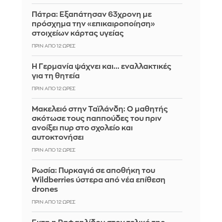
Πάτρα: Εξαπάτησαν 63χρονη με
πρόσχημα την «επικαιροποίηση»
στοιχείων κάρτας υγείας
ΠΡΙΝ ΑΠΌ 12 ΏΡΕΣ
H Γερμανία ψάχνει και... εναλλακτικές
για τη θητεία
ΠΡΙΝ ΑΠΌ 12 ΏΡΕΣ
Μακελειό στην Ταϊλάνδη: Ο μαθητής
σκότωσε τους παππούδες του πριν
ανοίξει πυρ στο σχολείο και
αυτοκτονήσει
ΠΡΙΝ ΑΠΌ 12 ΏΡΕΣ
Ρωσία: Πυρκαγιά σε αποθήκη του
Wildberries ύστερα από νέα επίθεση
drones
ΠΡΙΝ ΑΠΌ 12 ΏΡΕΣ