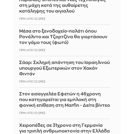
στη μάχη κατά της αυθαίρετης
κατάληψης του αιγιαλού
ΠΡΙΝ ΑΠΌ 12 ΏΡΕΣ
Μέσα στο ξενοδοχείο-παλάτι όπου
Ρονάλντο και Τζορτζίνα θα γιορτάσουν
τον γάμο τους (φωτό)
ΠΡΙΝ ΑΠΌ 12 ΏΡΕΣ
Σάαρ: Σκληρή απάντηση του Ισραηλινού
υπουργού Εξωτερικών στον Χακάν
Φιντάν
ΠΡΙΝ ΑΠΌ 12 ΏΡΕΣ
Στον εισαγγελέα Εφετών η 46χρονη
που κατηγορείται για εμπλοκή στη
φονική επίθεση στη Marfin - Δείτε βίντεο
ΠΡΙΝ ΑΠΌ 12 ΏΡΕΣ
Χειροπέδες σε 31χρονο στη Γερμανία
για τριπλή ανθρωποκτονία στην Ελλάδα