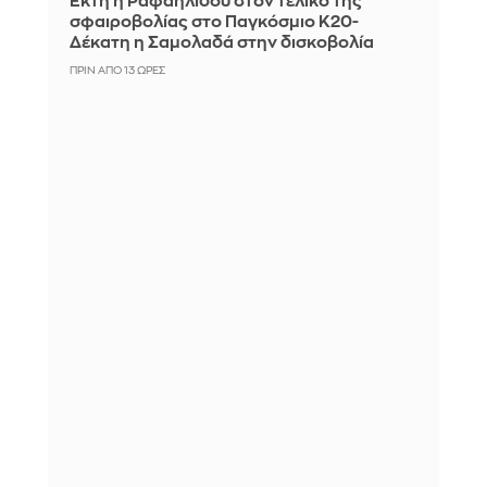
Έκτη η Ραφαηλίδου στον τελικό της
σφαιροβολίας στο Παγκόσμιο Κ20-
Δέκατη η Σαμολαδά στην δισκοβολία
ΠΡΙΝ ΑΠΌ 13 ΏΡΕΣ