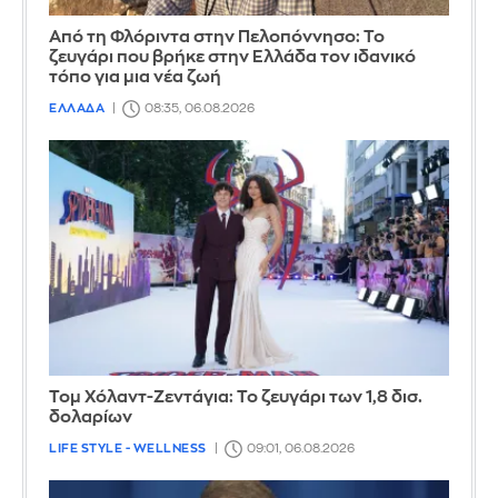
Από τη Φλόριντα στην Πελοπόννησο: Το
ζευγάρι που βρήκε στην Ελλάδα τον ιδανικό
τόπο για μια νέα ζωή
ΕΛΛΑΔΑ
08:35, 06.08.2026
Τομ Χόλαντ-Ζεντάγια: Το ζευγάρι των 1,8 δισ.
δολαρίων
LIFE STYLE - WELLNESS
09:01, 06.08.2026