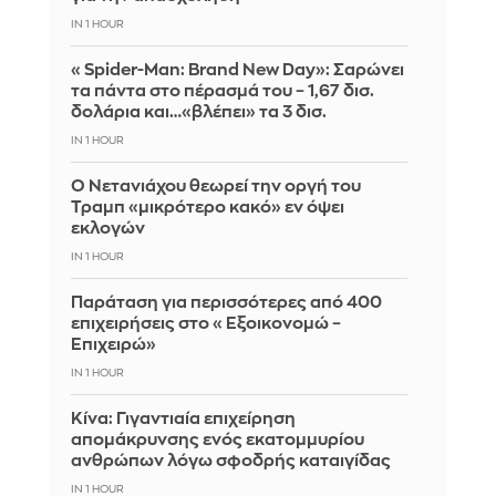
IN 1 HOUR
«Spider-Man: Brand New Day»: Σαρώνει
τα πάντα στο πέρασμά του – 1,67 δισ.
δολάρια και…«βλέπει» τα 3 δισ.
IN 1 HOUR
Ο Νετανιάχου θεωρεί την οργή του
Τραμπ «μικρότερο κακό» εν όψει
εκλογών
IN 1 HOUR
Παράταση για περισσότερες από 400
επιχειρήσεις στο «Εξοικονομώ –
Επιχειρώ»
IN 1 HOUR
Κίνα: Γιγαντιαία επιχείρηση
απομάκρυνσης ενός εκατομμυρίου
ανθρώπων λόγω σφοδρής καταιγίδας
IN 1 HOUR