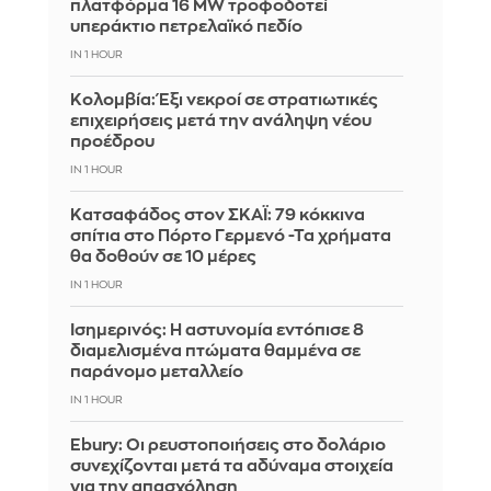
πλατφόρμα 16 MW τροφοδοτεί
υπεράκτιο πετρελαϊκό πεδίο
IN 1 HOUR
Κολομβία: Έξι νεκροί σε στρατιωτικές
επιχειρήσεις μετά την ανάληψη νέου
προέδρου
IN 1 HOUR
Kατσαφάδος στον ΣΚΑΪ: 79 κόκκινα
σπίτια στο Πόρτο Γερμενό -Τα χρήματα
θα δοθούν σε 10 μέρες
IN 1 HOUR
Ισημερινός: Η αστυνομία εντόπισε 8
διαμελισμένα πτώματα θαμμένα σε
παράνομο μεταλλείο
IN 1 HOUR
Ebury: Οι ρευστοποιήσεις στο δολάριο
συνεχίζονται μετά τα αδύναμα στοιχεία
για την απασχόληση