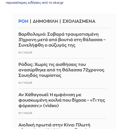
περισσότερες ειδήσεις από το skai.gr
ΡΟΗ
ΔΗΜΟΦΙΛΗ
ΣΧΟΛΙΑΣΜΕΝΑ
Βαρθολομιό: Σοβαρά τραυματισμένη
31χρονη μετά από βουτιά στη θάλασσα –
Συνελήφθη ο σύζυγός της
IN 1 HOUR
Ρόδος: Χωρίς τις αισθήσεις του
ανασύρθηκε από τη θάλασσα 72χρονος
Σουηδός τουρίστας
IN 1 HOUR
Αν Χάθαγουεϊ: Η εμφάνιση με
φουσκωμένη κοιλιά που δίχασε – «Τι της
φόρεσαν;» (video)
IN 1 HOUR
Αιολική πρωτιά στην Κίνα: Πλωτή