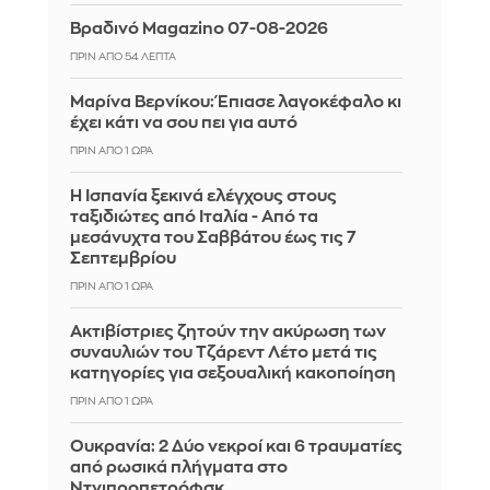
Βραδινό Magazino 07-08-2026
ΠΡΙΝ ΑΠΌ 54 ΛΕΠΤΆ
Μαρίνα Βερνίκου: Έπιασε λαγοκέφαλο κι
έχει κάτι να σου πει για αυτό
ΠΡΙΝ ΑΠΌ 1 ΏΡΑ
Η Ισπανία ξεκινά ελέγχους στους
ταξιδιώτες από Ιταλία - Από τα
μεσάνυχτα του Σαββάτου έως τις 7
Σεπτεμβρίου
ΠΡΙΝ ΑΠΌ 1 ΏΡΑ
Ακτιβίστριες ζητούν την ακύρωση των
συναυλιών του Τζάρεντ Λέτο μετά τις
κατηγορίες για σεξουαλική κακοποίηση
ΠΡΙΝ ΑΠΌ 1 ΏΡΑ
Ουκρανία: 2 Δύο νεκροί και 6 τραυματίες
από ρωσικά πλήγματα στο
Ντνιπροπετρόφσκ