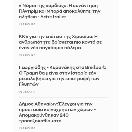
«Νόμοι της καρδιάς»: Η συνάντηση
Γιλντιρίμ και Μπορά αποκαλύπτει την
αλήθεια - Δείτε trailer
IN 2 HOURS
ΚΚΕ για την επέτειο της Χιροσίμα: Η
ανθρωπότητα βρίσκεται πιο κοντά σε
έναν νέο παγκόσμιο πόλεμο
IN 2 HOURS
Γεωργιάδης - Κυρανάκης στο Breitbart:
Ο Τραμπ θα μείνει στην Ιστορία εάν
μεσολαβήσει για την επιστροφή των
Γλυπτών
IN 2 HOURS
Δήμος Αθηναίων: Έλεγχοι για την
προστασία κοινόχρηστων χώρων –
Απομακρύνθηκαν 240
τραπεζοκαθίσματα
IN 2 HOURS