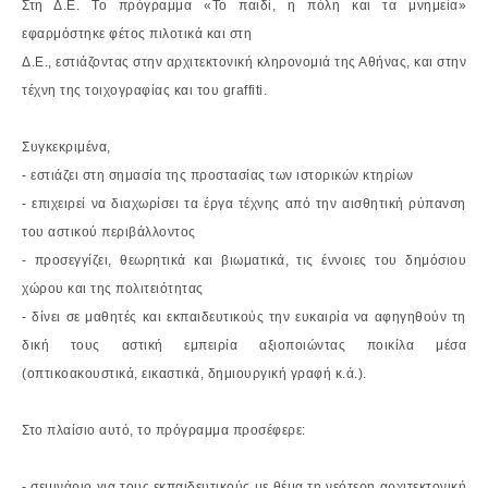
Στη Δ.Ε.
Το πρόγραμμα «Το παιδί, η πόλη και τα μνημεία»
εφαρμόστηκε φέτος πιλοτικά και στη
Δ.Ε., εστιάζοντας στην αρχιτεκτονική κληρονομιά της Αθήνας, και στην
τέχνη της
τοιχογραφίας και του graffiti.
Συγκεκριμένα,
- εστιάζει στη σημασία της προστασίας των ιστορικών κτηρίων
- επιχειρεί να διαχωρίσει τα έργα τέχνης από την αισθητική ρύπανση
του αστικού
περιβάλλοντος
- προσεγγίζει, θεωρητικά και βιωματικά, τις έννοιες του δημόσιου
χώρου και της
πολιτειότητας
- δίνει σε μαθητές και εκπαιδευτικούς την ευκαιρία να αφηγηθούν τη
δική τους
αστική εμπειρία αξιοποιώντας ποικίλα μέσα
(οπτικοακουστικά, εικαστικά,
δημιουργική γραφή κ.ά.).
Στο πλαίσιο αυτό, το πρόγραμμα προσέφερε:
- σεμινάριο για τους εκπαιδευτικούς με θέμα τη νεότερη αρχιτεκτονική