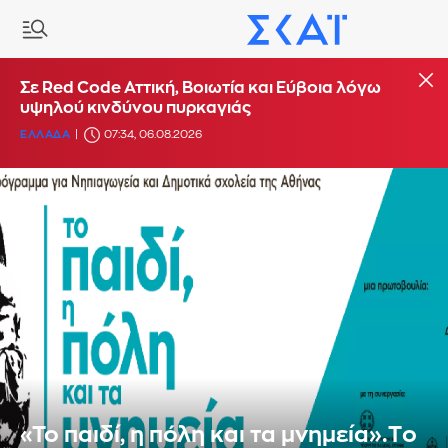
Σε Red Code Αττική, Βοιωτία και Εύβοια λόγω
υψηλού κινδύνου πυρκαγιάς
ΕΛΛΑΔΑ
07:34, 06.08.2026
«To παιδί, η πόλη και τα μνημεία».Tο