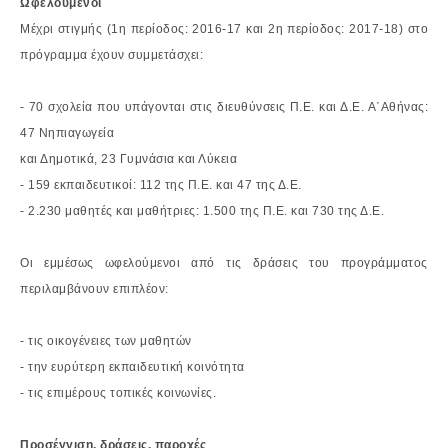
Ωφελούμενοι
Μέχρι στιγμής (1
η
περίοδος: 2016-17 και 2
η
περίοδος: 2017-18) στο
πρόγραμμα έχουν
συμμετάσχει:
- 70 σχολεία που υπάγονται στις διευθύνσεις Π.Ε. και Δ.Ε. Α΄Αθήνας:
47 Νηπιαγωγεία
και Δημοτικά, 23 Γυμνάσια και Λύκεια
- 159 εκπαιδευτικοί: 112 της Π.Ε. και 47 της Δ.Ε.
- 2.230 μαθητές και μαθήτριες: 1.500 της Π.Ε. και 730 της Δ.Ε.
Οι εμμέσως ωφελούμενοι από τις δράσεις του προγράμματος
περιλαμβάνουν επιπλέον:
- τις οικογένειες των μαθητών
- την ευρύτερη εκπαιδευτική κοινότητα
- τις επιμέρους τοπικές κοινωνίες.
Προσέγγιση, δράσεις, παροχές