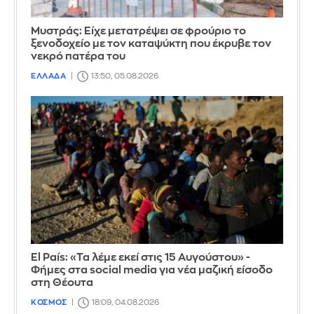
Mυστράς: Είχε μετατρέψει σε φρούριο το
ξενοδοχείο με τον καταψύκτη που έκρυβε τον
νεκρό πατέρα του
ΕΛΛΑΔΑ
13:50, 05.08.2026
El País: «Τα λέμε εκεί στις 15 Αυγούστου» -
Φήμες στα social media για νέα μαζική είσοδο
στη Θέουτα
ΚΟΣΜΟΣ
18:09, 04.08.2026