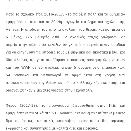
Κατά το σχολικό έτος 2016-2017, «Το παιδί, η πόλη και τα μνημεία»
εφαρμόστηκε πιλοτικά
σε 20 Νηπιαγωγεία και Δημοτικά σχολεία της
Αθήνας. Η υποδοχή του από τα σχολεία ήταν
θερμή, καθώς, μέσα σε
6 μήνες, 776 μαθητές από 32 σχολικές τάξεις γνώρισαν 27
σημεία
στην πόλη που φιλοξενούν γλυπτά και εργάστηκαν ομαδικά
για να διηγηθούν τις ιστορίες
τους με ψηφιακά και εικαστικά μέσα. Στο
ίδιο πλαίσιο, πραγματοποιήθηκαν επισκέψεις
συντηρητών μνημείων
και του WWF σε 20 σχολεία, έγιναν 5 συναντήσεις επαιδευτικών,
54
δάσκαλοι και νηπιαγωγοί επιμορφώθηκαν στη χρήση των
οπτικοακουστικών εργαλείων ως
μέσου καλλιτεχνικής έκφρασης και
διοργανώθηκαν 2 μεγάλες γιορτές στην Τεχνόπολη.
Φέτος (2017-18), το πρόγραμμα διευρύνθηκε στην Π.Ε. και
εφαρμόστηκε πιλοτικά στη Δ.Ε.
Ανανεώθηκε και εμπλουτίστηκε με νέες
δραστηριότητες, εικαστικές επισκέψεις,
εργαστήρια δημιουργικής
έκφρασης και συναντήσεις με καλλιτέχνες και ειδικούς.