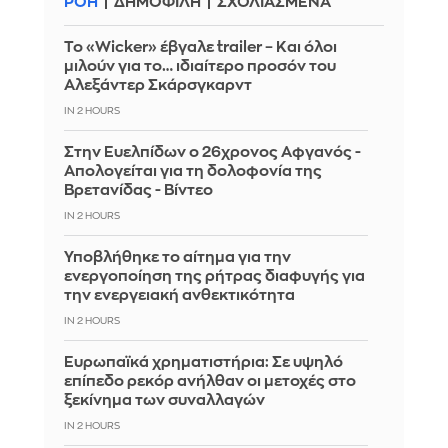
ΡΟΗ
ΔΗΜΟΦΙΛΗ
ΣΧΟΛΙΑΣΜΕΝΑ
Το «Wicker» έβγαλε trailer – Και όλοι
μιλούν για το… ιδιαίτερο προσόν του
Αλεξάντερ Σκάρσγκαρντ
IN 2 HOURS
Στην Ευελπίδων ο 26χρονος Αφγανός -
Απολογείται για τη δολοφονία της
Βρετανίδας - Βίντεο
IN 2 HOURS
Υποβλήθηκε το αίτημα για την
ενεργοποίηση της ρήτρας διαφυγής για
την ενεργειακή ανθεκτικότητα
IN 2 HOURS
Ευρωπαϊκά χρηματιστήρια: Σε υψηλό
επίπεδο ρεκόρ ανήλθαν οι μετοχές στο
ξεκίνημα των συναλλαγών
IN 2 HOURS