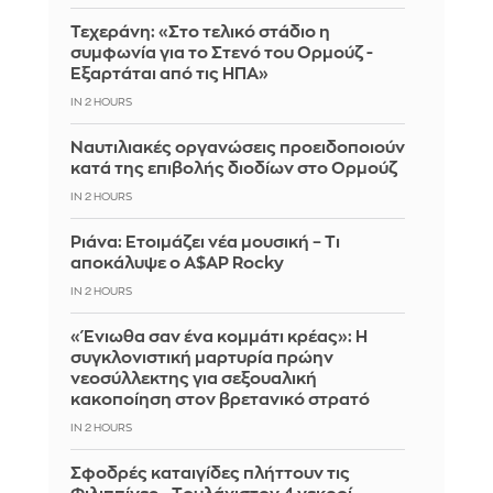
Τεχεράνη: «Στο τελικό στάδιο η
συμφωνία για το Στενό του Ορμούζ -
Εξαρτάται από τις ΗΠΑ»
IN 2 HOURS
Ναυτιλιακές οργανώσεις προειδοποιούν
κατά της επιβολής διοδίων στο Ορμούζ
IN 2 HOURS
Ριάνα: Ετοιμάζει νέα μουσική – Τι
αποκάλυψε ο A$AP Rocky
IN 2 HOURS
«Ένιωθα σαν ένα κομμάτι κρέας»: Η
συγκλονιστική μαρτυρία πρώην
νεοσύλλεκτης για σεξουαλική
κακοποίηση στον βρετανικό στρατό
IN 2 HOURS
Σφοδρές καταιγίδες πλήττουν τις