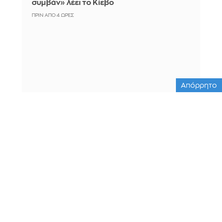
συμβάν» λέει το Κίεβο
ΠΡΙΝ ΑΠΌ 4 ΏΡΕΣ
Απόρρητο