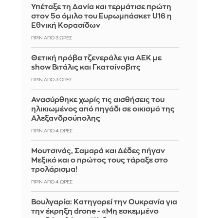
Υπέταξε τη Δανία και τερμάτισε πρώτη
στον 5ο όμιλο του Ευρωμπάσκετ U16 η
Εθνική Κορασίδων
ΠΡΙΝ ΑΠΌ 3 ΏΡΕΣ
Θετική πρόβα τζενεράλε για ΑΕΚ με
show Βιτάλις και Γκατσίνοβιτς
ΠΡΙΝ ΑΠΌ 3 ΏΡΕΣ
Ανασύρθηκε χωρίς τις αισθήσεις του
ηλικιωμένος από πηγάδι σε οικισμό της
Αλεξανδρούπολης
ΠΡΙΝ ΑΠΌ 4 ΏΡΕΣ
Μουτσινάς, Σαμαρά και Δέδες πήγαν
Μεξικό και ο πρώτος τους τάραξε στο
τρολάρισμα!
ΠΡΙΝ ΑΠΌ 4 ΏΡΕΣ
Βουλγαρία: Κατηγορεί την Ουκρανία για
την έκρηξη drone - «Μη εσκεμμένο