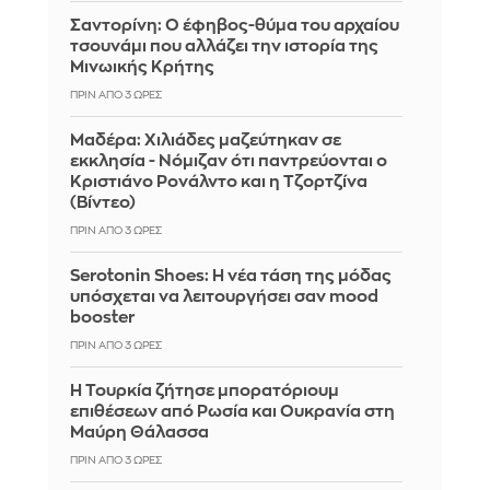
Σαντορίνη: Ο έφηβος-θύμα του αρχαίου
τσουνάμι που αλλάζει την ιστορία της
Μινωικής Κρήτης
ΠΡΙΝ ΑΠΌ 3 ΏΡΕΣ
Μαδέρα: Χιλιάδες μαζεύτηκαν σε
εκκλησία - Νόμιζαν ότι παντρεύονται ο
Κριστιάνο Ρονάλντο και η Τζορτζίνα
(Βίντεο)
ΠΡΙΝ ΑΠΌ 3 ΏΡΕΣ
Serotonin Shoes: Η νέα τάση της μόδας
υπόσχεται να λειτουργήσει σαν mood
booster
ΠΡΙΝ ΑΠΌ 3 ΏΡΕΣ
Η Τουρκία ζήτησε μπορατόριουμ
επιθέσεων από Ρωσία και Ουκρανία στη
Μαύρη Θάλασσα
ΠΡΙΝ ΑΠΌ 3 ΏΡΕΣ