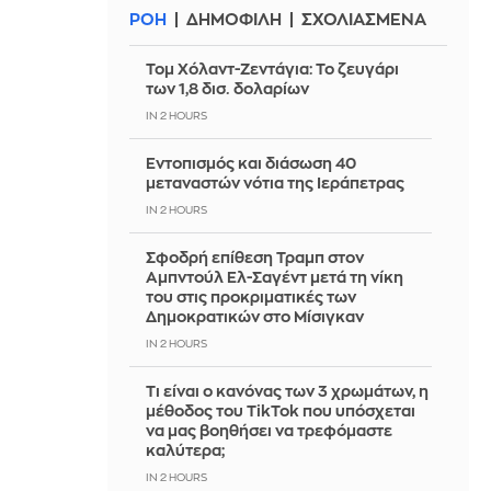
ΡΟΗ
ΔΗΜΟΦΙΛΗ
ΣΧΟΛΙΑΣΜΕΝΑ
Τομ Χόλαντ-Ζεντάγια: Το ζευγάρι
των 1,8 δισ. δολαρίων
IN 2 HOURS
Εντοπισμός και διάσωση 40
μεταναστών νότια της Ιεράπετρας
IN 2 HOURS
Σφοδρή επίθεση Τραμπ στον
Αμπντούλ Ελ-Σαγέντ μετά τη νίκη
του στις προκριματικές των
Δημοκρατικών στο Μίσιγκαν
IN 2 HOURS
Τι είναι ο κανόνας των 3 χρωμάτων, η
μέθοδος του TikTok που υπόσχεται
να μας βοηθήσει να τρεφόμαστε
καλύτερα;
IN 2 HOURS