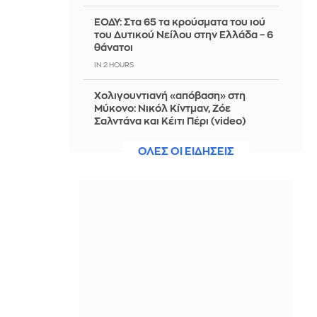
ΕΟΔΥ: Στα 65 τα κρούσματα του ιού
του Δυτικού Νείλου στην Ελλάδα – 6
θάνατοι
IN 2 HOURS
Χολιγουντιανή «απόβαση» στη
Μύκονο: Νικόλ Κίντμαν, Ζόε
Σαλντάνα και Κέιτι Πέρι (video)
IN 2 HOURS
ΟΛΕΣ ΟΙ ΕΙΔΗΣΕΙΣ
Η Ρωσία έπληξε δύο πλοία κοντά στο
ουκρανικό λιμάνι της Οδησσού
IN 2 HOURS
«Κραυγή για βοήθεια»: Η Θέουτα
θέλει μεταφορά ασυνόδευτων
ανηλίκων μεταναστών στην
ηπειρωτική Ισπανία - Γίνεται;
IN 2 HOURS
Από τη Φλόριντα στην Πελοπόννησο: