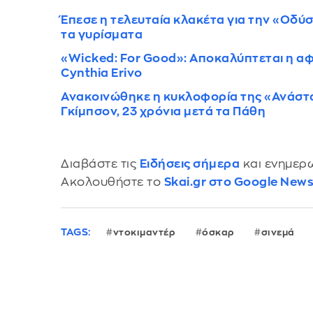
Έπεσε η τελευταία κλακέτα για την «Οδύ
τα γυρίσματα
«Wicked: For Good»: Αποκαλύπτεται η αφί
Cynthia Erivo
Ανακοινώθηκε η κυκλοφορία της «Ανάστασ
Γκίμπσον, 23 χρόνια μετά τα Πάθη
Διαβάστε τις
Ειδήσεις σήμερα
και ενημερω
Ακολουθήστε το
Skai.gr στο Google New
TAGS:
ντοκιμαντέρ
όσκαρ
σινεμά