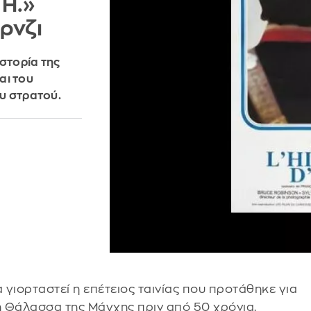
 H.»
ρνζι
στορία της
αι του
υ στρατού.
 γιορταστεί η επέτειος ταινίας που προτάθηκε για
η Θάλασσα της Μάγχης πριν από 50 χρόνια.