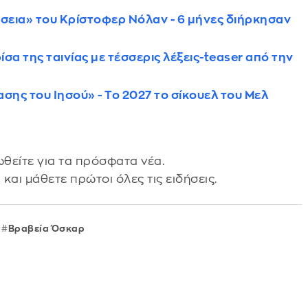
σσεια» του Κρίστοφερ Νόλαν - 6 μήνες διήρκησαν
σα της ταινίας με τέσσερις λέξεις-teaser από την
ης του Ιησού» - Το 2027 το σίκουελ του Μελ
θείτε για τα πρόσφατα νέα.
s
και μάθετε πρώτοι όλες τις ειδήσεις.
Βραβεία Όσκαρ