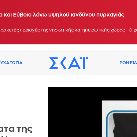
ία και Εύβοια λόγω υψηλού κινδύνου πυρκαγιάς
 αρκετές περιοχές της νησιωτικής και ηπειρωτικής χώρας - Ο
ΥΧΑΓΩΓΙΑ
ΡΟΗ ΕΙ
ατα της