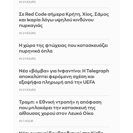
IN 2 HOURS
Σε Red Code σήμερα Κρήτη, Χίος, Σάμος
και Ικαρία λόγω υψηλού κινδύνου
πυρκαγιάς
IN 2 HOURS
Η χώρα της φτώχειας που κατασκευάζει
πυρηνικά όπλα
IN 2 HOURS
Νέα «βόμβα» για Ινφαντίνο: Η Telegraph
αποκαλύπτει φερόμενη σχέση και
εξαψήφια πληρωμή από την UEFA
IN 2 HOURS
Τραμπ: «Εθνική ντροπή» η απόφαση
που μπλοκάρει την κατασκευή της
αίθουσας χορού στον Λευκό Οίκο
IN 1 HOUR