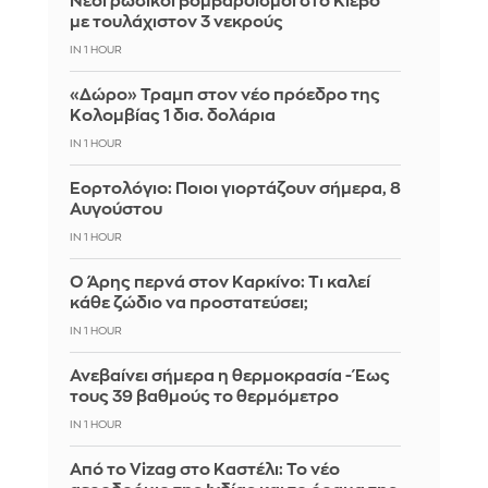
Νέοι ρωσικοί βομβαρδισμοί στο Κίεβο
με τουλάχιστον 3 νεκρούς
IN 1 HOUR
«Δώρο» Τραμπ στον νέο πρόεδρο της
Κολομβίας 1 δισ. δολάρια
IN 1 HOUR
Εορτολόγιο: Ποιοι γιορτάζουν σήμερα, 8
Αυγούστου
IN 1 HOUR
Ο Άρης περνά στον Καρκίνο: Τι καλεί
κάθε ζώδιο να προστατεύσει;
IN 1 HOUR
Ανεβαίνει σήμερα η θερμοκρασία - Έως
τους 39 βαθμούς το θερμόμετρο
IN 1 HOUR
Από το Vizag στο Καστέλι: Το νέο