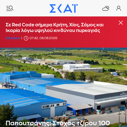
Σε Red Code σήμερα Κρήτη, Χίος, Σάμος και
Ικαρία λόγω υψηλού κινδύνου πυρκαγιάς
ΕΛΛΑΔΑ
07:42, 08.08.2026
Παπουτσάνης: Στόχος τζίρου 100