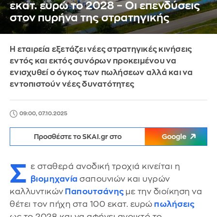
εκατ. ευρώ το 2028 – Οι επενδύσεις
στον πυρήνα της στρατηγικής
Η εταιρεία εξετάζει νέες στρατηγικές κινήσεις
εντός και εκτός συνόρων προκειμένου να
ενισχυθεί ο όγκος των πωλήσεων αλλά και να
εντοπιστούν νέες δυνατότητες
09:00, 07.10.2025
Προσθέστε το SKAI.gr στο
Google
Σ
ε σταθερά ανοδική τροχιά κινείται η
βιομηχανία
σαπουνιών και υγρών
καλλυντικών
Παπουτσάνης
με την διοίκηση να
θέτει τον πήχη στα 100 εκατ. ευρώ
πωλήσεις
ως το 2028 και να αφήνει ανοικτό το