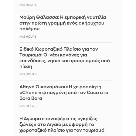
IN 2 HOURS
Μαύρη Θάλασσα: Η εμπορική ναυτιλία
στην πρώτη γραμμή ενός ακήρυχτου
πολέμου
IN 2 HOURS
Ειδικό Χωροταξικό Πλαίσιο για τον
Τουρισμό: Οι νέοι κανόνες για
επενδύσεις, νησιά και προορισμούς υπό
πίεση
IN 2 HOURS
Αθηνά Οικονομάκου: Η χειροποίητη
«Chanel» φτιαγμένη από τον Coco στα
Bora Bora
IN 2 HOURS
Η Άγκυρα επαναφέρει τις «γκρίζες
ζώνες» στο Αιγαίο με αφορμή το
χωροταξικό πλαίσιο για τον τουρισμό