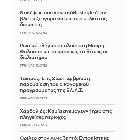
8 σκέψεις που κάνει κάθε single όταν
βλέπει ζευγαράκια μες στα μέλια στις
διακοπές
ΠΡΙΝ ΑΠΌ 12 ΏΡΕΣ
Ρωσικό πλήγμα σε πλοίο στη Μαύρη
Θάλασσα και ουκρανικές επιθέσεις σε
διυλιστήρια
ΠΡΙΝ ΑΠΌ 12 ΏΡΕΣ
Τσίπρας: Στις 2 Σεπτεμβρίου η
παρουσίαση του οικονομικού
προγράμματος της ΕΛ.Α.Σ.
ΠΡΙΝ ΑΠΌ 13 ΏΡΕΣ
Χαρδαλιάς: Καμία ανεμογεννήτρια στις
πληγείσες περιοχές
ΠΡΙΝ ΑΠΌ 13 ΏΡΕΣ
Θρίλερ στον Λυκαβηττό: Εντοπίστηκε