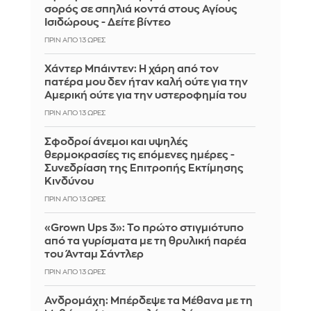
σορός σε σπηλιά κοντά στους Αγίους
Ισιδώρους - Δείτε βίντεο
ΠΡΙΝ ΑΠΌ 13 ΏΡΕΣ
Χάντερ Μπάιντεν: Η χάρη από τον
πατέρα μου δεν ήταν καλή ούτε για την
Αμερική ούτε για την υστεροφημία του
ΠΡΙΝ ΑΠΌ 13 ΏΡΕΣ
Σφοδροί άνεμοι και υψηλές
θερμοκρασίες τις επόμενες ημέρες -
Συνεδρίαση της Επιτροπής Εκτίμησης
Κινδύνου
ΠΡΙΝ ΑΠΌ 13 ΏΡΕΣ
«Grown Ups 3»: Το πρώτο στιγμιότυπο
από τα γυρίσματα με τη θρυλική παρέα
του Άνταμ Σάντλερ
ΠΡΙΝ ΑΠΌ 13 ΏΡΕΣ
Ανδρομάχη: Μπέρδεψε τα Μέθανα με τη