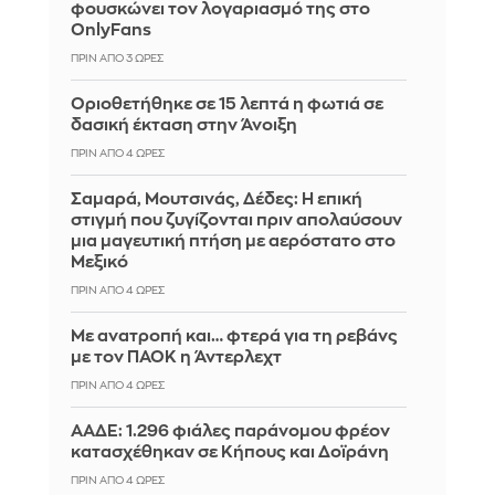
φουσκώνει τον λογαριασμό της στο
OnlyFans
ΠΡΙΝ ΑΠΌ 3 ΏΡΕΣ
Οριοθετήθηκε σε 15 λεπτά η φωτιά σε
δασική έκταση στην Άνοιξη
ΠΡΙΝ ΑΠΌ 4 ΏΡΕΣ
Σαμαρά, Μουτσινάς, Δέδες: Η επική
στιγμή που ζυγίζονται πριν απολαύσουν
μια μαγευτική πτήση με αερόστατο στο
Μεξικό
ΠΡΙΝ ΑΠΌ 4 ΏΡΕΣ
Με ανατροπή και… φτερά για τη ρεβάνς
με τον ΠΑΟΚ η Άντερλεχτ
ΠΡΙΝ ΑΠΌ 4 ΏΡΕΣ
ΑΑΔΕ: 1.296 φιάλες παράνομου φρέον
κατασχέθηκαν σε Κήπους και Δοϊράνη
ΠΡΙΝ ΑΠΌ 4 ΏΡΕΣ