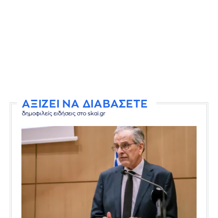
ΑΞΙΖΕΙ ΝΑ ΔΙΑΒΑΣΕΤΕ
δημοφιλείς ειδήσεις στο skai.gr