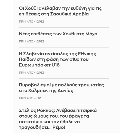
Οι Χούθι ανέλαβαν την ευθύνη για τις
επιθέσεις στη Σαουδική Αραβία
ΠΡΙΝ ΑΠΌ 4 ΏΡΕΣ
Νέες επιθέσεις των Χούθι στη Μόχα
ΠΡΙΝ ΑΠΌ 4 ΏΡΕΣ
Η Σλοβενία αντίπαλος της Εθνικής
Παίδων στη φάση των «16» του
Ευρωμπάσκετ U16
ΠΡΙΝ ΑΠΌ 4 ΏΡΕΣ
Πυροβολισμοί με πολλούς τραυματίες
στο Χόλμπεκ της Δανίας
ΠΡΙΝ ΑΠΌ 4 ΏΡΕΣ
Στέλιος Ρόκκος: Ανέβασε πιτσιρικά
στους ώμους του, του έφαγε τα
πατατάκια και τον έβαλε να
τραγουδήσει... Ρέμο!