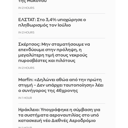
της Μυκόνου
IN 2 HOURS
ΕΛΣΤΑΤ: Στο 3,4% υποχώρησε ο
πληθωρισμός τον Ιούλιο
IN 2 HOURS
Σκέρτσος: Μην σταματήσουμε να
επενδύουμε στην πρόληψη, η
μεγαλύτερη τιμή στους νεκρούς
πυροσβέστες και πιλότους
IN 2 HOURS
Marfin: «Δηλώνει αθώα από την πρώτη
στιγμή – Δεν υπάρχει ταυτοποίηση» λέει
ο συνήγορος της 46χρονης
IN 1 HOUR
Ηράκλειο: Υπογράφηκε η σύμβαση για
τα συστήματα αεροναυτιλίας στο υπό
κατασκευή νέο Διεθνές Αεροδρόμιο