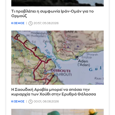
Τι προβλέπει η συμφωνία Ιράν-Ομάν για το
Ορμούζ
ΚΟΣΜΟΣ
20:57, 05.08.2026
Η Σαουδική Αραβία μπορεί να σπάσει την
κυριαρχία των Χούθι στην Ερυθρά Θάλασσα
ΚΟΣΜΟΣ
00:01, 06.08.2026