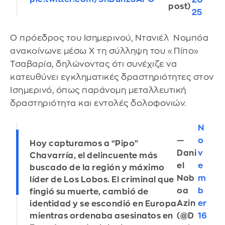
20
post)
25
Ο πρόεδρος του Ισημερινού, Ντανιέλ Νομπόα
ανακοίνωνε μέσω X τη σύλληψη του «Πίπο»
Τσαβαρία, δηλώνοντας ότι συνέχιζε να
κατευθύνει εγκληματικές δραστηριότητες στον
Ισημερινό, όπως παράνομη μεταλλευτική
δραστηριότητα και εντολές δολοφονιών.
N
—
o
Hoy capturamos a “Pipo”
Dani
v
Chavarría, el delincuente más
el
e
buscado de la región y máximo
Nob
m
líder de Los Lobos. El criminal que
oa
b
fingió su muerte, cambió de
Azin
er
identidad y se escondió en Europa
(@D
16
mientras ordenaba asesinatos en