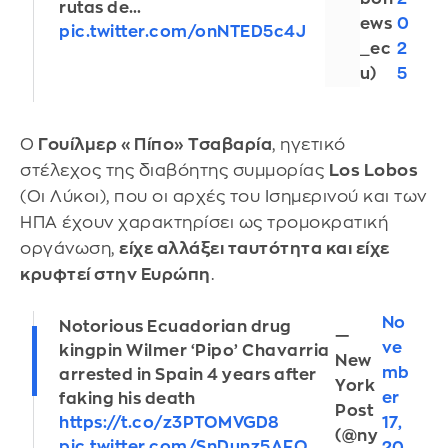
rutas de…
ews
0
pic.twitter.com/onNTED5c4J
_ec
2
u)
5
Ο
Γουίλμερ «Πίπο» Τσαβαρία
, ηγετικό
στέλεχος της διαβόητης συμμορίας
Los Lobos
(Οι Λύκοι), που οι αρχές του Ισημερινού και των
ΗΠΑ έχουν χαρακτηρίσει ως τρομοκρατική
οργάνωση,
είχε αλλάξει ταυτότητα και είχε
κρυφτεί στην Ευρώπη
.
No
Notorious Ecuadorian drug
—
ve
kingpin Wilmer ‘Pipo’ Chavarria
New
mb
arrested in Spain 4 years after
York
er
faking his death
Post
17,
https://t.co/z3PTOMVGD8
(@ny
pic.twitter.com/SnDunz5AFO