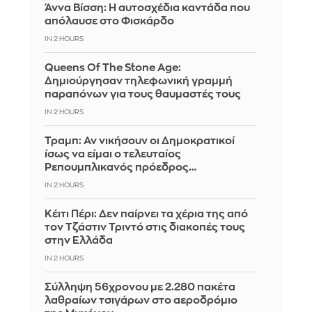
Άννα Βίσση: Η αυτοσχέδια καντάδα που
απόλαυσε στο Φισκάρδο
IN 2 HOURS
Queens Of The Stone Age:
Δημιούργησαν τηλεφωνική γραμμή
παραπόνων για τους θαυμαστές τους
IN 2 HOURS
Τραμπ: Αν νικήσουν οι Δημοκρατικοί
ίσως να είμαι ο τελευταίος
Ρεπουμπλικανός πρόεδρος…
IN 2 HOURS
Κέιτι Πέρι: Δεν παίρνει τα χέρια της από
τον Τζάστιν Τριντό στις διακοπές τους
στην Ελλάδα
IN 2 HOURS
Σύλληψη 56χρονου με 2.280 πακέτα
λαθραίων τσιγάρων στο αεροδρόμιο