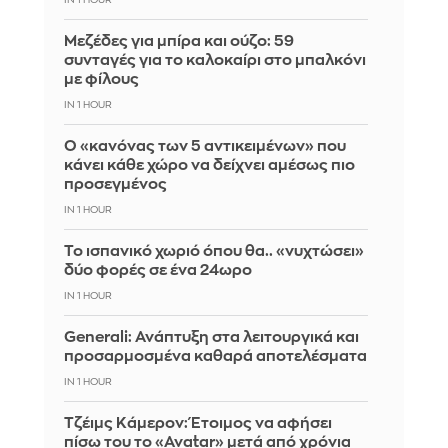
IN 1 HOUR
Μεζέδες για μπίρα και ούζο: 59
συνταγές για το καλοκαίρι στο μπαλκόνι
με φίλους
IN 1 HOUR
Ο «κανόνας των 5 αντικειμένων» που
κάνει κάθε χώρο να δείχνει αμέσως πιο
προσεγμένος
IN 1 HOUR
Το ισπανικό χωριό όπου θα.. «νυχτώσει»
δύο φορές σε ένα 24ωρο
IN 1 HOUR
Generali: Ανάπτυξη στα λειτουργικά και
προσαρμοσμένα καθαρά αποτελέσματα
IN 1 HOUR
Τζέιμς Κάμερον: Έτοιμος να αφήσει
πίσω του το «Avatar» μετά από χρόνια