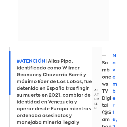
—
N
#ATENCIÓN
| Alias Pipo,
Sa
o
identificado como Wilmer
mb
v
Geovanny Chavarría Barré y
one
e
máximo líder de Los Lobos, fue
ws
m
detenido en España tras fingir
TV
b
su muerte en 2021, cambiar de
Digi
e
identidad en Venezuela y
tal
r
operar desde Europa mientras
(@S
1
ordenaba asesinatos y
am
6,
manejaba minería ilegal y
bon
2