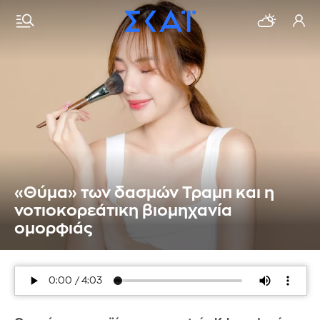
«Θύμα» των δασμών Τραμπ και η
νοτιοκορεάτικη βιομηχανία
ομορφιάς