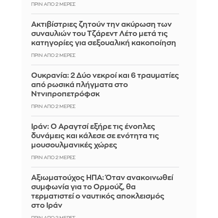
ΠΡΙΝ ΑΠΌ 2 ΜΈΡΕΣ
Ακτιβίστριες ζητούν την ακύρωση των
συναυλιών του Τζάρεντ Λέτο μετά τις
κατηγορίες για σεξουαλική κακοποίηση
ΠΡΙΝ ΑΠΌ 2 ΜΈΡΕΣ
Ουκρανία: 2 Δύο νεκροί και 6 τραυματίες
από ρωσικά πλήγματα στο
Ντνιπροπετρόφσκ
ΠΡΙΝ ΑΠΌ 2 ΜΈΡΕΣ
Ιράν: Ο Αραγτσί εξήρε τις ένοπλες
δυνάμεις και κάλεσε σε ενότητα τις
μουσουλμανικές χώρες
ΠΡΙΝ ΑΠΌ 2 ΜΈΡΕΣ
Αξιωματούχος ΗΠΑ: Όταν ανακοινωθεί
συμφωνία για το Ορμούζ, θα
τερματιστεί ο ναυτικός αποκλεισμός
στο Ιράν
ΠΡΙΝ ΑΠΌ 2 ΜΈΡΕΣ