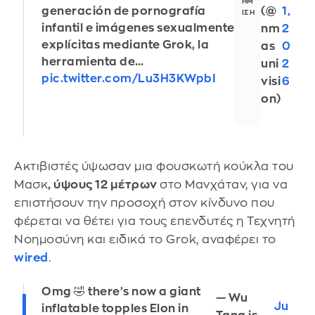
(@
1,
generación de pornografía
infantil e imágenes sexualmente
nm
2
explícitas mediante Grok, la
as
0
herramienta de…
uni
2
pic.twitter.com/Lu3H3KWpbI
visi
6
on)
Ακτιβιστές ύψωσαν μια φουσκωτή κούκλα του
Μασκ
, ύψους 12 μέτρων
στο Μανχάταν, για να
επιστήσουν την προσοχή στον κίνδυνο που
φέρεται να θέτει για τους επενδυτές η Τεχνητή
Νοημοσύνη και ειδικά το Grok, αναφέρει το
wired
.
Omg 🤣 there’s now a giant
— Wu
Ju
inflatable topples Elon in