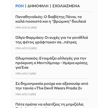
ΡΟΗ
ΔΗΜΟΦΙΛΗ
ΣΧΟΛΙΑΣΜΕΝΑ
Παναθηναϊκός: Ο διαβήτης Πένια, τα
καλά ποσοστά και η “βρώμικη” δουλειά
ΠΡΙΝ ΑΠΌ 10 ΏΡΕΣ
Όλγα Φαρμάκη: Οι ευχές για τα γενέθλιά
της φέτος γράφτηκαν σε...πέτρες
ΠΡΙΝ ΑΠΌ 10 ΏΡΕΣ
Ολυμπιακός: Ετοιμάζει αλλαγές για την
πρόκριση ο Μεντιλίμπαρ - Ημέρα κρίσης
για Έσε
ΠΡΙΝ ΑΠΌ 11 ΏΡΕΣ
Σε δημοπρασία ρούχα και αξεσουάρ από
την ταινία «The Devil Wears Prada 2»
ΠΡΙΝ ΑΠΌ 11 ΏΡΕΣ
Πότε πρέπει να αλατίζεις τη μπριζόλα;