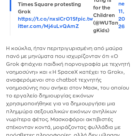
Tang is
ne
Times Square protesting
for the
11,
Grok
Children
20
https://t.co/nxslCrO1Sf
pic.tw
(@WUTan
itter.com/Mj4uLvQAmZ
26
gKids)
Η κούκλα, ήταν περιτριγυρισμένη από μαύρα
πανό με μηνύματα που ισχυρίζονταν ότι «Ο
Grok φτιάχνει παιδική πορνογραφία με τεχνητή
νοημοσύνη» και «Η SpaceX κατέχει το Grok»,
αναφερόμενοι στο chatbot τεχνητής
νοημοσύνης που ανήκει στον Μασκ, του οποίου
το εργαλείο δημιουργίας εικόνων
χρησιμοποιήθηκε για να δημιουργήσει μια
πλημμύρα σεξουαλικών εικόνων ανηλίκων
νωρίτερα φέτος. Μασκοφόροι ακτιβιστές
στέκονταν κοντά, μοιράζοντας φυλλάδια με
πρόσθετες πληροφορίες, αλλά δεν μίλησαν