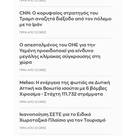
ΠΡΙΝ ΑΠΌ 12 ΏΡΕΣ
CNN: Ο κορυφαίος στρατηγός του
Τραμπ αναζητά διέξοδο από τον πόλεμο
με το Ιράν
ΠΡΙΝ ΑΠΌ 12 ΏΡΕΣ
Ο απεσταλμένος του ΟΗΕ για την
Υεμένη προειδοποιεί για κίνδυνο
μεγάλης κλίμακας σύγκρουσης στη
χώρα
ΠΡΙΝ ΑΠΌ 12 ΏΡΕΣ
Meteo: Η ενέργεια της φωτιάς σε Δυτική
Αττική και Βοιωτία ισούται με 6 βόμβες
Χιροσίμα - Στάχτη 111.732 στρέμματα
ΠΡΙΝ ΑΠΌ 12 ΏΡΕΣ
Ικανοποίηση ΣΕΤΕ για το Ειδικό
Χωροταξικό Πλαίσιο για τον Τουρισμό
ΠΡΙΝ ΑΠΌ 12 ΏΡΕΣ