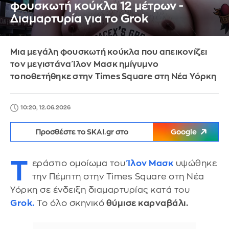
φουσκωτή κούκλα 12 μέτρων -
Διαμαρτυρία για το Grok
Μια μεγάλη φουσκωτή κούκλα που απεικονίζει
τον μεγιστάνα Ίλον Μασκ ημίγυμνο
τοποθετήθηκε στην Times Square στη Νέα Υόρκη
10:20, 12.06.2026
Προσθέστε το SKAI.gr στο
Google
Τ
εράστιο ομοίωμα του
Ίλον Μασκ
υψώθηκε
την Πέμπτη στην Times Square στη Νέα
Υόρκη σε ένδειξη διαμαρτυρίας κατά του
Grok.
Το όλο σκηνικό
θύμισε καρναβάλι.