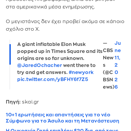
στα αμερικανικά μέσα ενημέρωσης.
O μεγιστάνας δεν έχει προβεί ακόμα σε κάποιο
σχόλιο στο X.
—
Ju
A giant inflatable Elon Musk
CBS
ne
popped up in Times Square and its
New
11,
origins are so far unknown.
s
2
@JaredOchacher
went there to
(@C
0
try and get answers.
#newyork
pic.twitter.com/yBFHY6f7Z5
BSN
2
ews)
6
Πηγή:
skai.gr
10+1 ερωτήσεις και απαντήσεις για το νέο
Σύμφωνο για το Άσυλο και τη Μετανάστευση
Η Ουκρανία ζητά επιπλέον $20 δισ. από τους