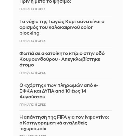
Πρίν ή μετά το ψήσιμο;
ΠΡΙΝ ΑΠΌ 11 ΏΡΕΣ
Τα νύχια της Γωγώς Καρτσάνα είναι ο
ορισμός του καλοκαιρινού color
blocking
ΠΡΙΝ ΑΠΌ 11 ΏΡΕΣ
Φωτιά σε ακατοίκητο κτίριο στην οδό
Κουμουνδούρου - Απεγκλωβίστηκε
άτομο
ΠΡΙΝ ΑΠΌ 11 ΏΡΕΣ
Ο «χάρτης» των πληρωμών από e-
ΕΦΚΑ και ΔΥΠΑ από 10 έως 14
Αυγούστου
ΠΡΙΝ ΑΠΌ 11 ΏΡΕΣ
Η απάντηση της FIFA για τον Ινφαντίνο:
«Κατηγορηματικά αναληθείς
ισχυρισμοί»