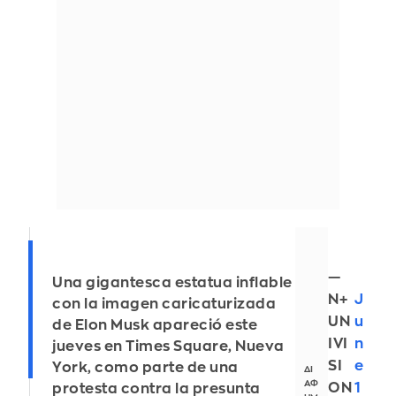
—
Una gigantesca estatua inflable
N+
J
con la imagen caricaturizada
UN
u
de Elon Musk apareció este
IVI
n
jueves en Times Square, Nueva
SI
e
York, como parte de una
ON
1
protesta contra la presunta