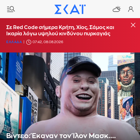
Σε Red Code σήμερα Κρήτη, Χίος, Σάμος και
Ικαρία λόγω υψηλού κινδύνου πυρκαγιάς
ΕΛΛΑΔΑ
07:42, 08.08.2026
Βίντεο: Έκαναν τον Ίλον Μασκ....