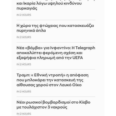
και Ικαρία λόγω υψηλού κινδύνου
πυρκαγιάς
IN 2 HOURS
Η χώρα της φτώχειας που κατασκευάζει
πυρηνικά όπλα
IN 2 HOURS
Νέα «βόμβα» για Ινφαντίνο: Η Telegraph
αποκαλύπτει φερόμενη σχέση και
εξαψήφια πληρωμή από την UEFA
IN 2 HOURS
Τραμπ: «Εθνική ντροπή» η απόφαση
που μπλοκάρει την κατασκευή της
αίθουσας χορού στον Λευκό Οίκο
IN 2 HOURS
Νέοι ρωσικοί βομβαρδισμοί στο Κίεβο
με τουλάχιστον 3 νεκρούς
IN 2 HOURS