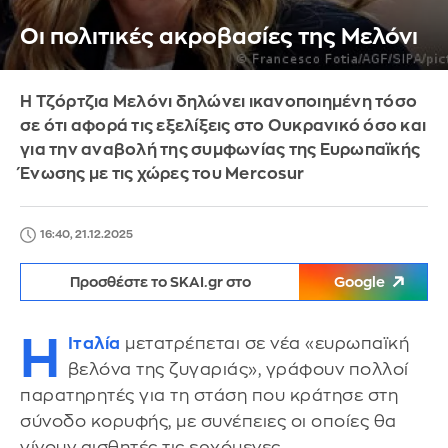
Οι πολιτικές ακροβασίες της Μελόνι
H Τζόρτζια Μελόνι δηλώνει ικανοποιημένη τόσο
σε ότι αφορά τις εξελίξεις στο Ουκρανικό όσο και
για την αναβολή της συμφωνίας της Ευρωπαϊκής
Ένωσης με τις χώρες του Mercosur
16:40, 21.12.2025
Προσθέστε το SKAI.gr στο
Google
H
Ιταλία
μετατρέπεται σε νέα «ευρωπαϊκή
βελόνα της ζυγαριάς», γράφουν πολλοί
παρατηρητές για τη στάση που κράτησε στη
σύνοδο κορυφής, με συνέπειες οι οποίες θα
γίνουν αισθητές τις ερχόμενες