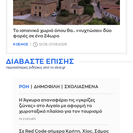
Το ισπανικό χωριό όπου θα.. «νυχτώσει» δύο
φορές σε ένα 24ωρο
ΚΟΣΜΟΣ
12:09, 07.08.2026
ΔΙΑΒΑΣΤΕ ΕΠΙΣΗΣ
περισσότερες ειδήσεις από το skai.gr
ΡΟΗ
ΔΗΜΟΦΙΛΗ
ΣΧΟΛΙΑΣΜΕΝΑ
Η Άγκυρα επαναφέρει τις «γκρίζες
ζώνες» στο Αιγαίο με αφορμή το
χωροταξικό πλαίσιο για τον τουρισμό
IN 2 HOURS
Σε Red Code σήμερα Κρήτη, Χίος, Σάμος