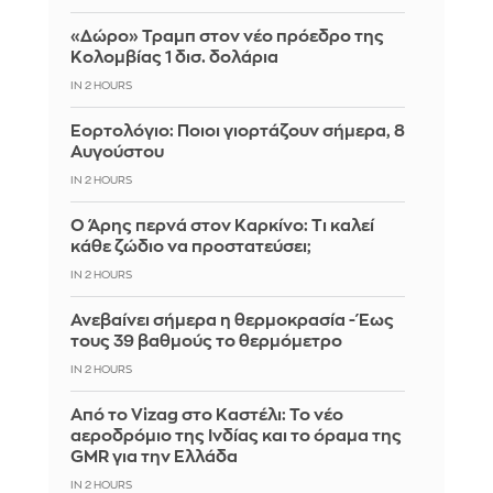
«Δώρο» Τραμπ στον νέο πρόεδρο της
Κολομβίας 1 δισ. δολάρια
IN 2 HOURS
Εορτολόγιο: Ποιοι γιορτάζουν σήμερα, 8
Αυγούστου
IN 2 HOURS
Ο Άρης περνά στον Καρκίνο: Τι καλεί
κάθε ζώδιο να προστατεύσει;
IN 2 HOURS
Ανεβαίνει σήμερα η θερμοκρασία - Έως
τους 39 βαθμούς το θερμόμετρο
IN 2 HOURS
Από το Vizag στο Καστέλι: Το νέο
αεροδρόμιο της Ινδίας και το όραμα της
GMR για την Ελλάδα
IN 2 HOURS