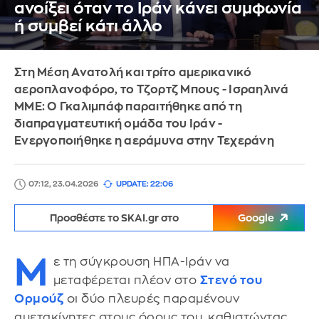
ανοίξει όταν το Ιράν κάνει συμφωνία
ή συμβεί κάτι άλλο
Στη Μέση Ανατολή και τρίτο αμερικανικό
αεροπλανοφόρο, το Τζορτζ Μπους - Ισραηλινά
ΜΜΕ: Ο Γκαλιμπάφ παραιτήθηκε από τη
διαπραγματευτική ομάδα του Ιράν -
Ενεργοποιήθηκε η αεράμυνα στην Τεχεράνη
07:12, 23.04.2026
UPDATE: 22:06
Προσθέστε το SKAI.gr στο
Google
Μ
ε τη σύγκρουση ΗΠΑ-Ιράν να
μεταφέρεται πλέον στο
Στενό του
Ορμούζ
οι δύο πλευρές παραμένουν
αμετακίνητες στους όρους του, καθιστώντας