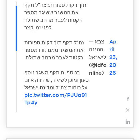
תוך דקות ספורות: צה"ל תקף
את המשגר ששיגר מספר
רקטות לעבר מרחב שתולה
לפני זמן קצר
— צבא
Ap
צה"ל תקף תוך דקות ספורות
ההגנה
ril
את המשגר ממנו נורו מספר
לישראל
23,
רקטות לעבר מרחב שתולה.
(@idfo
20
בנוסף, הותקף משגר נוסף
nline)
26
טעון ומוכן לשיגור, שהיווה איום
על כוחות צה"ל ומדינת ישראל
pic.twitter.com/PJUa91
Tp4y