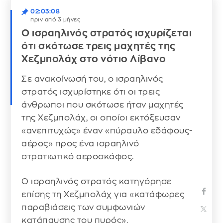
02:03:08
πριν από 3 μήνες
Ο ισραηλινός στρατός ισχυρίζεται
ότι σκότωσε τρεις μαχητές της
Χεζμπολάχ στο νότιο Λίβανο
Σε ανακοίνωσή του, ο ισραηλινός
στρατός ισχυρίστηκε ότι οι τρεις
άνθρωποι που σκότωσε ήταν μαχητές
της Χεζμπολάχ, οι οποίοι εκτόξευσαν
«ανεπιτυχώς» έναν «πύραυλο εδάφους-
αέρος» προς ένα ισραηλινό
στρατιωτικό αεροσκάφος.
Ο ισραηλινός στρατός κατηγόρησε
επίσης τη Χεζμπολάχ για «κατάφωρες
παραβιάσεις των συμφωνιών
κατάπαυσης του πυρός».