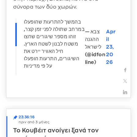
σύνορα των δύο χωρών.
בהמשך להתרעות שהופעלו
במרחב שתולה לפני זמן קצר,
— צבא
Apr
זוהו מספר שיגורים שחצו
ההגנה
il
משטח לבנון לשטח הארץ.
לישראל
23,
חיל האוויר יירט את
(@idfon
20
השיגורים, התרעות הופעלו
line)
26
על פי מדיניות
23:36:16
πριν από 3 μήνες
Το Κουβέιτ ανοίγει ξανά τον