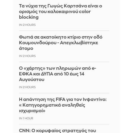
Τα νύχια της Γωγώς Καρτσάνα είναι ο
ορισμός του καλοκαιρινού color
blocking
IN 2 HOURS
Φωτιά σε ακατοίκητο κτίριο στην οδό
Κουμουνδούρου - Απεγκλωβίστηκε
άτομο
IN 2 HOURS
Ο «χάρτης» των πληρωμών από e-
ΕΦΚΑ και ΔΥΠΑ από 10 έως 14
Αυγούστου
IN 2 HOURS
Η απάντηση της FIFA για τον Ινφαντίνο:
«Κατηγορηματικά αναληθείς
ισχυρισμοί»
IN 1 HOUR
CNN: Ο κορυφαίος στρατηγός του