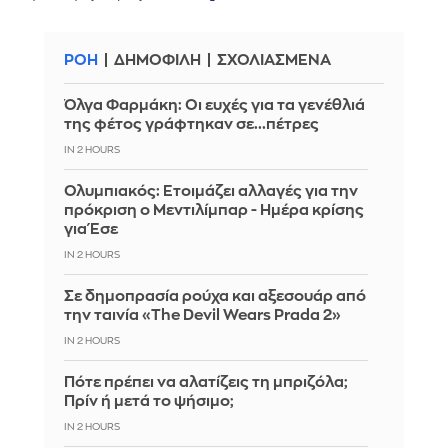
ΡΟΗ
ΔΗΜΟΦΙΛΗ
ΣΧΟΛΙΑΣΜΕΝΑ
Όλγα Φαρμάκη: Οι ευχές για τα γενέθλιά
της φέτος γράφτηκαν σε...πέτρες
IN 2 HOURS
Ολυμπιακός: Ετοιμάζει αλλαγές για την
πρόκριση ο Μεντιλίμπαρ - Ημέρα κρίσης
για Έσε
IN 2 HOURS
Σε δημοπρασία ρούχα και αξεσουάρ από
την ταινία «The Devil Wears Prada 2»
IN 2 HOURS
Πότε πρέπει να αλατίζεις τη μπριζόλα;
Πρίν ή μετά το ψήσιμο;
IN 2 HOURS