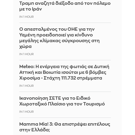
Τραμπ αναζητά διέξοδο από τον πόλεμο
με το Ιράν
IN 1 HOUR
Ο απεσταλμένος του ΟΗΕ για την
Υεμένη προειδοποιεί για κίνδυνο
μεγάλης κλίμακας σύγκρουσης στη
χώρα
IN 1 HOUR
Meteo: Η ενέργεια της φωτιάς σε Δυτική
Αττική και Βοιωτία ισούται με 6 βόμβες
Χιροσίμα - Στάχτη 111.732 στρέμματα
IN 1 HOUR
Ικανοποίηση ΣΕΤΕ για το Ειδικό
Χωροταξικό Πλαίσιο για τον Τουρισμό
IN 1 HOUR
Mamma Mia! 3: Θα επιστρέψει επιτέλους
στην Ελλάδα;