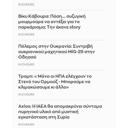
IN 2 HOURS
Βίκυ Κάβουρα: Πόση... συζυγική
μουρμούρα να αντέξει για το
παρκάρισμα; Την έκανε story
IN 2 HOURS
Πόλεμος στην Ουκρανία: Συντριβή
ουκρανικού μαχητικού MiG-29 στην
Οδησσό
IN 2 HOURS
Τραμπ: «Μόνο οι ΗΠΑ ελέγχουν το
Στενό του Ορμούζ - Μπορούμε να
κλιμακώσουμε κι άλλο»
IN 2 HOURS
Axios: Η IAEA θα απομακρύνει σύντομα
πυρηνικό υλικό από μυστική
εγκατάσταση στη Συρία
IN 2 HOURS