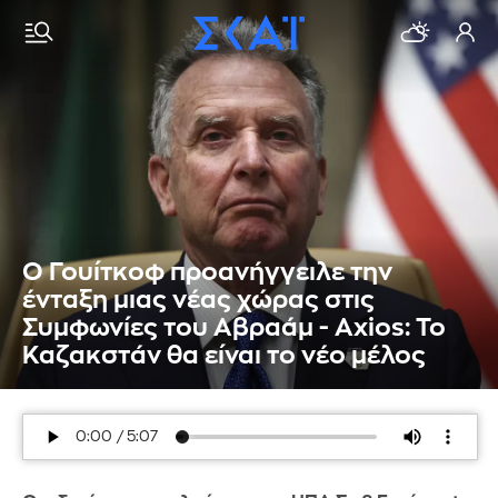
Ο Γουίτκοφ προανήγγειλε την
ένταξη μιας νέας χώρας στις
Συμφωνίες του Αβραάμ - Axios: Το
Καζακστάν θα είναι το νέο μέλος