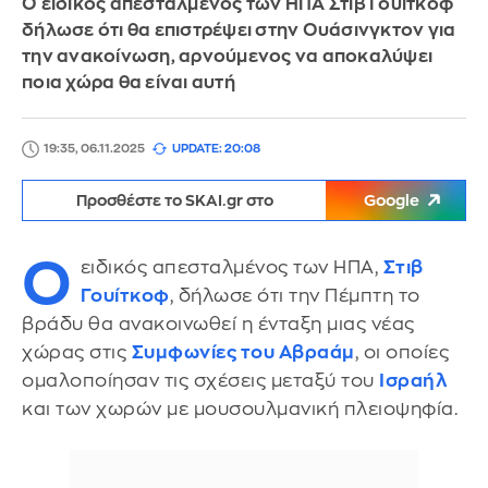
Ο ειδικός απεσταλμένος των ΗΠΑ Στιβ Γουίτκοφ
δήλωσε ότι θα επιστρέψει στην Ουάσινγκτον για
την ανακοίνωση, αρνούμενος να αποκαλύψει
ποια χώρα θα είναι αυτή
19:35, 06.11.2025
UPDATE: 20:08
Προσθέστε το SKAI.gr στο
Google
Ο
ειδικός απεσταλμένος των ΗΠΑ,
Στιβ
Γουίτκοφ
, δήλωσε ότι την Πέμπτη το
βράδυ θα ανακοινωθεί η ένταξη μιας νέας
χώρας στις
Συμφωνίες του Αβραάμ
, οι οποίες
ομαλοποίησαν τις σχέσεις μεταξύ του
Ισραήλ
και των χωρών με μουσουλμανική πλειοψηφία.