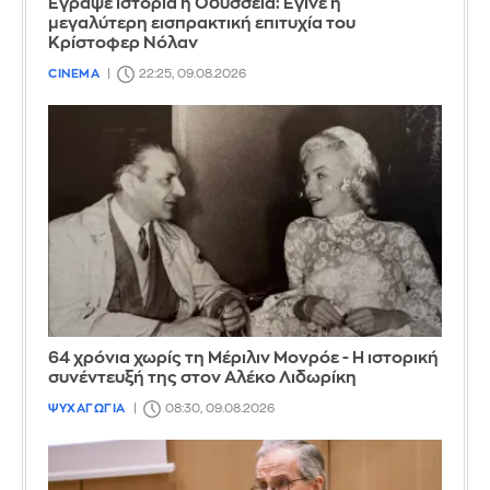
Έγραψε ιστορία η Οδύσσεια: Έγινε η
μεγαλύτερη εισπρακτική επιτυχία του
Κρίστοφερ Νόλαν
CINEMA
22:25, 09.08.2026
64 χρόνια χωρίς τη Μέριλιν Μονρόε - Η ιστορική
συνέντευξή της στον Αλέκο Λιδωρίκη
ΨΥΧΑΓΩΓΙΑ
08:30, 09.08.2026