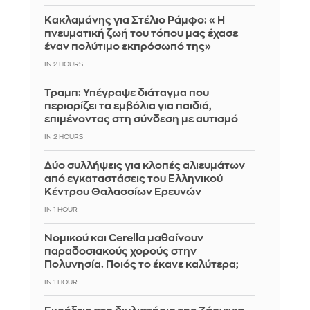
Κακλαμάνης για Στέλιο Ράμφο: «Η
πνευματική ζωή του τόπου μας έχασε
έναν πολύτιμο εκπρόσωπό της»
IN 2 HOURS
Τραμπ: Υπέγραψε διάταγμα που
περιορίζει τα εμβόλια για παιδιά,
επιμένοντας στη σύνδεση με αυτισμό
IN 2 HOURS
Δύο συλλήψεις για κλοπές αλιευμάτων
από εγκαταστάσεις του Ελληνικού
Κέντρου Θαλασσίων Ερευνών
IN 1 HOUR
Νομικού και Cerella μαθαίνουν
παραδοσιακούς χορούς στην
Πολυνησία. Ποιός το έκανε καλύτερα;
IN 1 HOUR