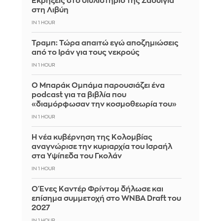
Εκρήξεις στο διυλιστήριο της Ζάουιγια
στη Λιβύη
IN 1 HOUR
Τραμπ: Τώρα απαιτώ εγώ αποζημιώσεις
από το Ιράν για τους νεκρούς
IN 1 HOUR
Ο Μπαράκ Ομπάμα παρουσιάζει ένα
podcast για τα βιβλία που
«διαμόρφωσαν την κοσμοθεωρία του»
IN 1 HOUR
Η νέα κυβέρνηση της Κολομβίας
αναγνώρισε την κυριαρχία του Ισραήλ
στα Υψίπεδα του Γκολάν
IN 1 HOUR
Ο Ένες Καντέρ Φρίντομ δήλωσε και
επίσημα συμμετοχή στο WNBA Draft του
2027
IN 1 HOUR