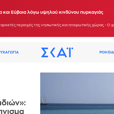
ία και Εύβοια λόγω υψηλού κινδύνου πυρκαγιάς
 αρκετές περιοχές της νησιωτικής και ηπειρωτικής χώρας - Ο
ΥΧΑΓΩΓΙΑ
ΡΟΗ ΕΙ
ιδιών»:
πνισμα