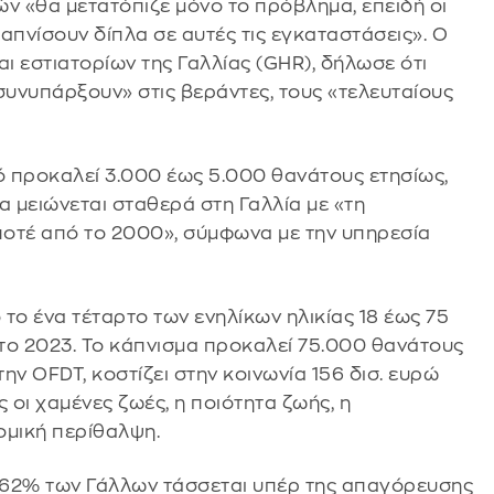
ν «θα μετατόπιζε μόνο το πρόβλημα, επειδή οι
απνίσουν δίπλα σε αυτές τις εγκαταστάσεις». Ο
ι εστιατορίων της Γαλλίας (GHR), δήλωσε ότι
συνυπάρξουν» στις βεράντες, τους «τελευταίους
ό προκαλεί 3.000 έως 5.000 θανάτους ετησίως,
α μειώνεται σταθερά στη Γαλλία με «τη
ποτέ από το 2000», σύμφωνα με την υπηρεσία
το ένα τέταρτο των ενηλίκων ηλικίας 18 έως 75
το 2023. Το κάπνισμα προκαλεί 75.000 θανάτους
την OFDT, κοστίζει στην κοινωνία 156 δισ. ευρώ
οι χαμένες ζωές, η ποιότητα ζωής, η
ομική περίθαλψη.
62% των Γάλλων τάσσεται υπέρ της απαγόρευσης