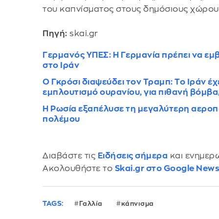
του καπνίσματος στους δημόσιους χώρου
Πηγή:
skai.gr
Γερμανός ΥΠΕΣ: Η Γερμανία πρέπει να εμβ
στο Ιράν
Ο Γκρόσι διαψεύδει τον Τραμπ: Το Ιράν έχ
εμπλουτισμό ουρανίου, για πιθανή βόμβα
Η Ρωσία εξαπέλυσε τη μεγαλύτερη αεροπ
πολέμου
Διαβάστε τις
Ειδήσεις σήμερα
και ενημερω
Ακολουθήστε το
Skai.gr στο Google New
TAGS:
Γαλλία
κάπνισμα