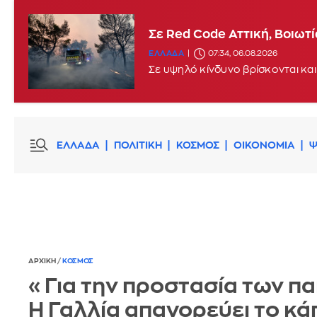
Σε Red Code Αττική, Βοιωτ
ΕΛΛΑΔΑ
07:34, 06.08.2026
Σε υψηλό κίνδυνο βρίσκονται και
ΕΛΛΑΔΑ
ΠΟΛΙΤΙΚΗ
ΚΟΣΜΟΣ
ΟΙΚΟΝΟΜΙΑ
Ψ
ΑΡΧΙΚΗ
/
ΚΟΣΜΟΣ
«Για την προστασία των πα
Η Γαλλία απαγορεύει το κά