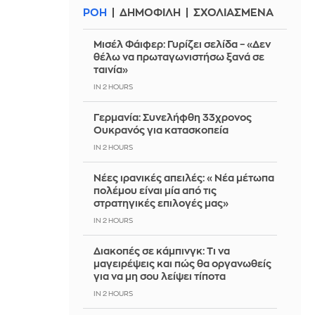
ΡΟΗ
ΔΗΜΟΦΙΛΗ
ΣΧΟΛΙΑΣΜΕΝΑ
Μισέλ Φάιφερ: Γυρίζει σελίδα – «Δεν
θέλω να πρωταγωνιστήσω ξανά σε
ταινία»
IN 2 HOURS
Γερμανία: Συνελήφθη 33χρονος
Ουκρανός για κατασκοπεία
IN 2 HOURS
Νέες ιρανικές απειλές: «Νέα μέτωπα
πολέμου είναι μία από τις
στρατηγικές επιλογές μας»
IN 2 HOURS
Διακοπές σε κάμπινγκ: Τι να
μαγειρέψεις και πώς θα οργανωθείς
για να μη σου λείψει τίποτα
IN 2 HOURS