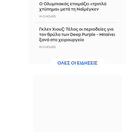
Ο Ολυμπιακός ετοιμάζει «τριπλό
χτύπημα» μετά τη Ναϊμέγκεν
IN 2 HOURS
Γκλεν Χιουζ: Τέλος οι περιοδείες για
τον θρύλο των Deep Purple – Μπαίνει
ξανά στο χειρουργείο
IN 2 HOURS
Νιγηρία: 308 όμηροι
ΟΛΕΣ ΟΙ ΕΙΔΗΣΕΙΣ
απελευθερώθηκαν σε επιχείρηση-
ρεκόρ των δυνάμεων ασφαλείας
IN 2 HOURS
Δύο συλλήψεις για τον άνδρα που
βρέθηκε νεκρός σε όχημα στα Άνω
Λιόσια - Τι συνέβη
IN 2 HOURS
Το τελευταίο αντίο στον σπουδαίο
τραγουδιστή Λάκη Χαλκιά
(Φωτογραφίες, βίντεο)