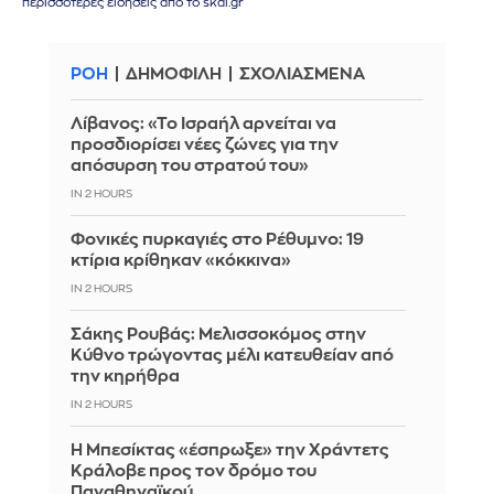
περισσότερες ειδήσεις από το skai.gr
ΡΟΗ
ΔΗΜΟΦΙΛΗ
ΣΧΟΛΙΑΣΜΕΝΑ
Λίβανος: «Το Ισραήλ αρνείται να
προσδιορίσει νέες ζώνες για την
απόσυρση του στρατού του»
IN 2 HOURS
Φονικές πυρκαγιές στο Ρέθυμνο: 19
κτίρια κρίθηκαν «κόκκινα»
IN 2 HOURS
Σάκης Ρουβάς: Μελισσοκόμος στην
Κύθνο τρώγοντας μέλι κατευθείαν από
την κηρήθρα
IN 2 HOURS
Η Μπεσίκτας «έσπρωξε» την Χράντετς
Κράλοβε προς τον δρόμο του
Παναθηναϊκού