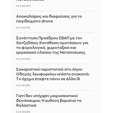
IN 2 HOURS
Αποκαλύψεις και διαψεύσεις για το
παγιδευμένο drone
IN 2 HOURS
Συνάντηση Προέδρου ΣΒΑΠ με τον
Χατζηδάκη: Κατάθεση προτάσεων για
το φορολογικό, χωροταξικό και
εργασιακό πλαίσιο της Μεταποίησης
IN 2 HOURS
Σοκαριστικό περιστατικό στο Αίγιο:
Οδηγός λεωφορείου υπέστη ανακοπή-
Tο όχημα έπεφτε πάνω σε άλλα ΙΧ
IN 2 HOURS
Γιατί δεν υπήρχαν μικροσκοπικοί
δεινόσαυροι; Η ευθύνη βαραίνει τα
θηλαστικά
IN 2 HOURS