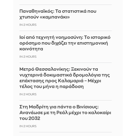
Παναθηναϊκός: Τα στατιστικά που
χτυπούν «καμπανάκι»
IN 2 HOURS
Ιοί από τεχνητή νοημοσύνη: Το ιστορικό
ορόσημο που διχάζει την επιστημονική
κοινότητα
IN 2 HOURS
Μετρό Θεσσαλονίκης: Ξεκινούν τα
νυχτερινά δοκιμαστικά δρομολόγια της
επέκτασης προς Καλαμαριά – Μέχρι
τέλος του μήνα η παράδοση
IN 2 HOURS
Στη Μαδρίτη για πάντα ο Βινίσιους:
Ανανέωσε με τη Ρεάλ μέχρι το καλοκαίρι
του 2032
IN 2 HOURS