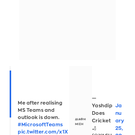
—
Me after realising
Yashdip
Ja
MS Teams and
Does
nu
outlook is down.
Cricket
ary
#MicrosoftTeams
🏏
25,
pic.twitter.com/x1X