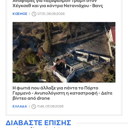
Αναφορές για «εξάψαλμο» Τραμπ στον
Χέγκσεθ και για κόντρα Νετανιάχου - Βανς
ΚΟΣΜΟΣ
07:31, 06.08.2026
Η φωτιά που άλλαξε για πάντα το Πόρτο
Γερμενό - Ανυπολόγιστη η καταστροφή - Δείτε
βίντεο από drone
ΕΛΛΑΔΑ
11:46, 05.08.2026
ΔΙΑΒΑΣΤΕ ΕΠΙΣΗΣ