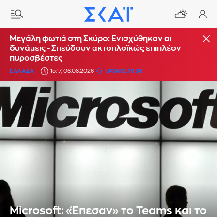
Μεγάλη φωτιά στη Σκύρο: Ενισχύθηκαν οι
δυνάμεις - Σπεύδουν ακτοπλοϊκώς επιπλέον
πυροσβέστες
ΕΛΛΑΔΑ
15:17, 06.08.2026
UPDATE: 19:38
Microsoft: «Έπεσαν» το Teams και το