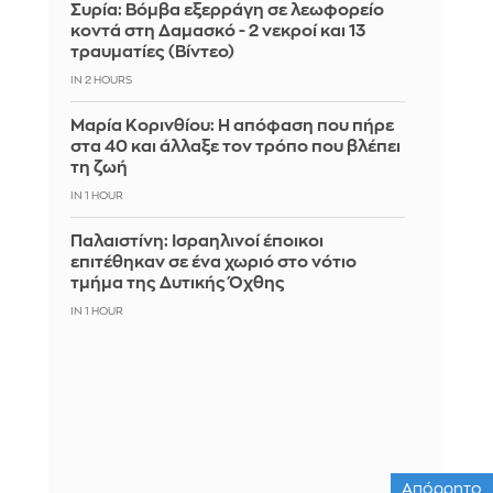
Συρία: Βόμβα εξερράγη σε λεωφορείο
κοντά στη Δαμασκό - 2 νεκροί και 13
τραυματίες (Βίντεο)
IN 2 HOURS
Μαρία Κορινθίου: Η απόφαση που πήρε
στα 40 και άλλαξε τον τρόπο που βλέπει
τη ζωή
IN 1 HOUR
Παλαιστίνη: Ισραηλινοί έποικοι
επιτέθηκαν σε ένα χωριό στο νότιο
τμήμα της Δυτικής Όχθης
IN 1 HOUR
Απόρρητο