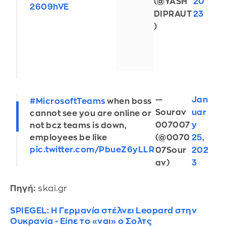
(@YASH
20
2609hVE
DIPRAUT
23
)
—
Jan
#MicrosoftTeams
when boss
Sourav
uar
cannot see you are online or
007007
y
not bcz teams is down,
(@0070
25,
employees be like
pic.twitter.com/PbueZ6yLLR
07Sour
202
av)
3
Πηγή:
skai.gr
SPIEGEL: Η Γερμανία στέλνει Leopard στην
Ουκρανία - Είπε το «ναι» ο Σολτς