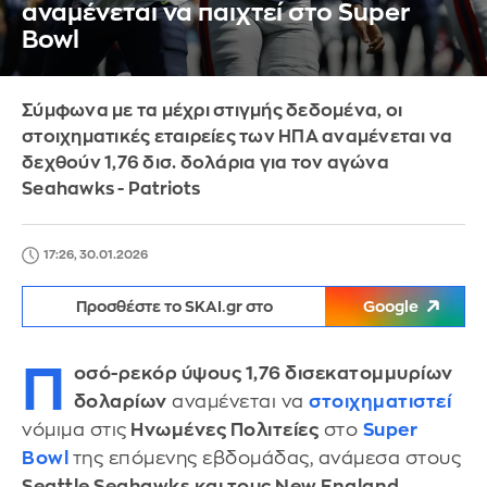
αναμένεται να παιχτεί στο Super
Bowl
Σύμφωνα με τα μέχρι στιγμής δεδομένα, οι
στοιχηματικές εταιρείες των ΗΠΑ αναμένεται να
δεχθούν 1,76 δισ. δολάρια για τον αγώνα
Seahawks - Patriots
17:26, 30.01.2026
Προσθέστε το SKAI.gr στο
Google
Π
οσό-ρεκόρ ύψους 1,76 δισεκατομμυρίων
δολαρίων
αναμένεται να
στοιχηματιστεί
νόμιμα στις
Ηνωμένες Πολιτείες
στο
Super
Bowl
της επόμενης εβδομάδας, ανάμεσα στους
Seattle Seahawks και τους New England