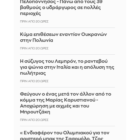
Πελοπόννησος - Πάνω από τους 39
βαθμούς ο υδράργυρος σε πολλές
περιοχές
ΠΡΙΝ ΑΠΌ 20 ΏΡΕΣ
Κύμα επιθέσεων εναντίον Ουκρανών
στην Πολωνία
ΠΡΙΝ ΑΠΌ 20 ΏΡΕΣ
Η σύζυγος του Λεμπρόν, το ραντεβού
για ψώνια στην Ιταλία και η απόλυση της
πωλήτριας
ΠΡΙΝ ΑΠΌ 20 ΏΡΕΣ
Φεύγουν ο ένας μετά τον άλλον από το
κόμμα της Μαρίας Καρυστιανού -
Αποχώρηση με αιχμές και του
Μπρουτζάκη
ΠΡΙΝ ΑΠΌ 20 ΏΡΕΣ
«Ενδιαφέρον του Ολυμπιακού για τον
αριστερό μπακ της Σασουόλο, Τζος