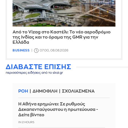
Από το Vizag στο Καστέλι: Το νέο αεροδρόμιο
της Ινδίας και το όραμα της GMR για την
Ελλάδα
BUSINESS
07:00, 08.08.2026
ΔΙΑΒΑΣΤΕ ΕΠΙΣΗΣ
περισσότερες ειδήσεις από το skai.gr
ΡΟΗ
ΔΗΜΟΦΙΛΗ
ΣΧΟΛΙΑΣΜΕΝΑ
Η Αθήνα ερημώνει: Σε ρυθμούς
Δεκαπενταύγουστου η πρωτεύουσα -
Δείτε βίντεο
IN 2 HOURS