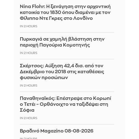
Nina Flohr: Η ξενάγηση στην αρχοντική
κατοικία του 1830 όπου διαμένει με τον
Φίλιππο Ντε Γκρες στο Λονδίνο
IN 2 HOURS
Πυρκαγιά σε χαμηλή βλάστηση στην
περιοχή Παγούρια Κομοτηνής
IN 2 HOURS
Σκέρτσος: Αύξηση 42,4 δισ. από τον
Δεκέμβριο του 2018 στις καταθέσεις
φυσικών προσώπων
IN 2 HOURS
Παναθηναϊκός: Επέστρεψε στο Κορωπί
ο Τετέι – Ορθάνοιχτο να ταξιδέψει στη
Σόφια
IN 2 HOURS
Βραδινό Magazino 08-08-2026