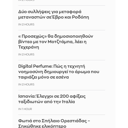
IN 2 HOURS
Δύο συλλήψεις για μεταφορά
μεταναστών σε Έβρο και Ροδόπη
IN 2 HOURS
«Προσεχώς» θα δημοσιοποιηθούν
βίντεο με τον Μοτζτάμπα, λέει η
Τεχεράνη
IN 2 HOURS
Digital Perfume: Πώς η τεχνητή
νοημοσύνη δημιουργεί το άρωμα που
ταιριάζει μόνο σε εσένα
IN 2 HOURS
Ισπανία: Έλεγχοι σε 200 αφίξεις
ταξιδιωτών από την Ιταλία
IN 1 HOUR
Φωτιά στο Σπήλαιο Ορεστιάδας –
Σηκώθηκε ελικόπτερο