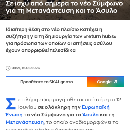
Σε ισχύ από σήμερα το νέο Σύμφωνο
για τη Μετανάστευση και το Άσυλο
Ιδιαίτερη θέση στο νέο πλαίσιο κατέχει η
συζήτηση για τη δημιουργία των «return hubs»
για πρόσωπα των οποίων οι αιτήσεις ασύλου
έχουν απορριφθεί τελεσίδικα
09:21, 12.06.2026
Προσθέστε το SKAI.gr στο
Google
Σ
ε πλήρη εφαρμογή τίθεται από σήμερα 12
Ιουνίου
σε ολόκληρη την
Ευρωπαϊκή
Ένωση
το νέο Σύμφωνο για το
Άσυλο
και τη
Μετανάστευση
, το οποίο αναδιαμορφώνει το
ευρωπαϊκό πλαίσιο διαχείρισης της