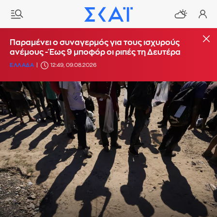
Παραμένει ο συναγερμός για τους ισχυρούς
ανέμους - Έως 9 μποφόρ οι ριπές τη Δευτέρα
ΕΛΛΑΔΑ
12:49, 09.08.2026