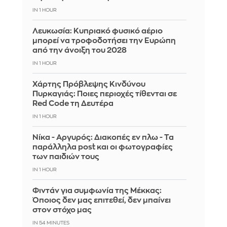
IN 1 HOUR
Λευκωσία: Κυπριακό φυσικό αέριο
μπορεί να τροφοδοτήσει την Ευρώπη
από την άνοιξη του 2028
IN 1 HOUR
Χάρτης Πρόβλεψης Κινδύνου
Πυρκαγιάς: Ποιες περιοχές τίθενται σε
Red Code τη Δευτέρα
IN 1 HOUR
Νίκα - Αργυρός: Διακοπές εν πλω - Τα
παράλληλα post και οι φωτογραφίες
των παιδιών τους
IN 1 HOUR
Φιντάν για συμφωνία της Μέκκας:
Όποιος δεν μας επιτεθεί, δεν μπαίνει
στον στόχο μας
IN 54 MINUTES