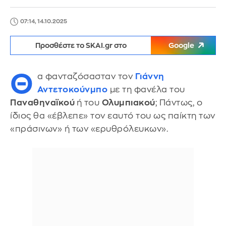
07:14, 14.10.2025
Προσθέστε το SKAI.gr στο
Google
Θ
α φανταζόσασταν τον
Γιάννη
Αντετοκούνμπο
με τη φανέλα του
Παναθηναϊκού
ή του
Ολυμπιακού
; Πάντως, ο
ίδιος θα «έβλεπε» τον εαυτό του ως παίκτη των
«πράσινων» ή των «ερυθρόλευκων».