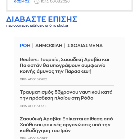
ΚΟΣΜΟΣ
10:13, 06.08.2026
ΔΙΑΒΑΣΤΕ ΕΠΙΣΗΣ
περισσότερες ειδήσεις από το skai.gr
ΡΟΗ
ΔΗΜΟΦΙΛΗ
ΣΧΟΛΙΑΣΜΕΝΑ
Reuters: Τουρκία, Σαουδική Αραβία και
Πακιστάν θα υπογράψουν συμφωνία
κοινής άμυνας την Παρασκευή
ΠΡΙΝ ΑΠΌ 15 ΏΡΕΣ
Τραυματισμός 53χρονου ναυτικού κατά
την πρόσδεση πλοίου στη Ρόδο
ΠΡΙΝ ΑΠΌ 15 ΏΡΕΣ
Σαουδική Αραβία: Επίκειται επίθεση από
Χούθι και ιρακινές οργανώσεις υπό την
καθοδήγηση του Ιράν
ΠΡΙΝ ΑΠΌ 16 ΏΡΕΣ