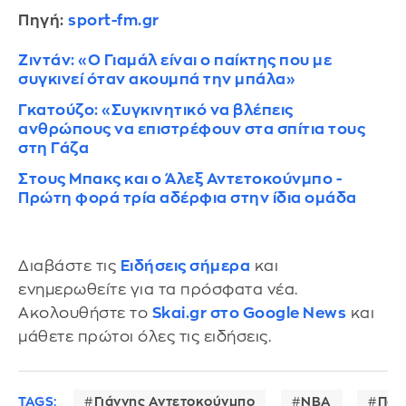
Πηγή:
sport-fm.gr
Ζιντάν: «Ο Γιαμάλ είναι ο παίκτης που με
συγκινεί όταν ακουμπά την μπάλα»
Γκατούζο: «Συγκινητικό να βλέπεις
ανθρώπους να επιστρέφουν στα σπίτια τους
στη Γάζα
Στους Μπακς και ο Άλεξ Αντετοκούνμπο -
Πρώτη φορά τρία αδέρφια στην ίδια ομάδα
Διαβάστε τις
Ειδήσεις σήμερα
και
ενημερωθείτε για τα πρόσφατα νέα.
Ακολουθήστε το
Skai.gr στο Google News
και
μάθετε πρώτοι όλες τις ειδήσεις.
TAGS:
Γιάννης Αντετοκούνμπο
NBA
Παν