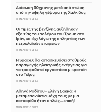
Διάσωση 30χρονης μετά από πτώση
από την υψηλή γέφυρα της Χαλκίδας
ΠΡΙΝ ΑΠΌ 16 ΏΡΕΣ
Οι τιμές της βενζίνης αυξήθηκαν
εξαιτίας του πολέμου του Τραμπ στο
Ιράν, και όχι λόγω της απληστίας των
πετρελαϊκών εταιρειών
ΠΡΙΝ ΑΠΌ 16 ΏΡΕΣ
Η SpaceX θα κατασκευάσει σταθμούς
παραγωγής ηλεκτρικής ενέργειας για
να τροφοδοτεί εργοστάσιο μικροτσίπ
στο Τέξας
ΠΡΙΝ ΑΠΌ 16 ΏΡΕΣ
Αθηνά Ροδίτου - Ελένη Σακκά: Η
μεταμεσονύκτια μάχη τους με μια
κατσαρίδα ήταν απλώς... επική!
ΠΡΙΝ ΑΠΌ 16 ΏΡΕΣ