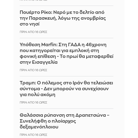
Πουέρτο Ρίκο: Νερό με το δελτίο από
την Παρασκευή, λόγω της ανομβρίας
στο νησί
ΠΡΙΝ ΑΠΌ 16 ΏΡΕΣ
Υπόθεση Marfin: Στη ΓΑΔΑ η 46χρονη
που κατηγορείται για εμπλοκή στη
φονική επίθεση - Το πρωί θα μεταφερθεί
στην Εισαγγελία
ΠΡΙΝ ΑΠΌ 16 ΏΡΕΣ
Τραμπ: Ο πόλεμος στο Ιράν θα τελειώσει
σύντομα - Δεν μπορούν να συνεχίσουν
για πολύ ακόμη
ΠΡΙΝ ΑΠΌ 16 ΏΡΕΣ
Θαλάσσια ρύπανση στη Δραπετσώνα –
Συνελήφθη ο πλοίαρχος
δεξαμενόπλοιου
ΠΡΙΝ ΑΠΌ 16 ΏΡΕΣ