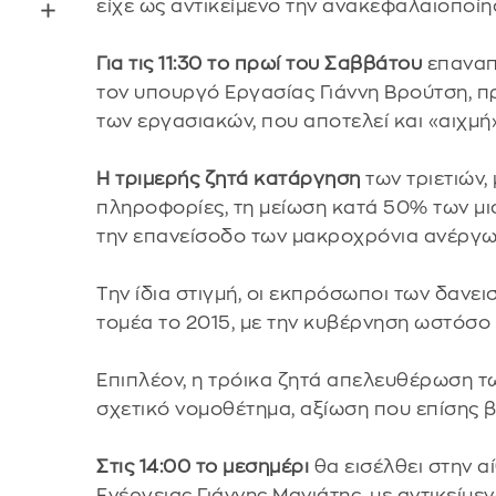
είχε ως αντικείμενο την ανακεφαλαιοποίη
Για τις 11:30 το πρωί του Σαββάτου
επαναπ
τον υπουργό Εργασίας Γιάννη Βρούτση, π
των εργασιακών, που αποτελεί και «αιχμή
Η τριμερής ζητά κατάργηση
των τριετιών,
πληροφορίες, τη μείωση κατά 50% των μ
την επανείσοδο των μακροχρόνια ανέργω
Την ίδια στιγμή, οι εκπρόσωποι των δανε
τομέα το 2015, με την κυβέρνηση ωστόσο 
Επιπλέον, η τρόικα ζητά απελευθέρωση τ
σχετικό νομοθέτημα, αξίωση που επίσης β
Στις 14:00 το μεσημέρι
θα εισέλθει στην 
Ενέργειας Γιάννης Μανιάτης, με αντικείμ