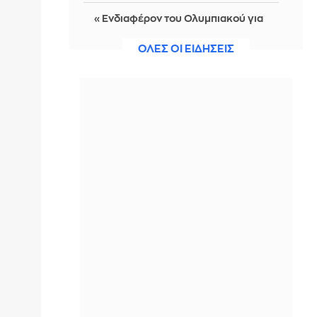
«Ενδιαφέρον του Ολυμπιακού για
τον αριστερό μπακ της Σασουόλο,
Τζος Ντόιγκ»
ΟΛΕΣ ΟΙ ΕΙΔΗΣΕΙΣ
IN 2 HOURS
Τι είναι το daycap; Η νέα συνήθεια
της Gen Z στο αλκοόλ
IN 2 HOURS
«Αγνώριστος» ο 74χρονος Τζον
Γκούντμαν: Προκάλεσε σοκ στους
θαυμαστές του με την απώλεια 90
κιλών
IN 2 HOURS
ΕΛΓΕΚΑ: Προληπτική ανάκληση
προϊόντος μαρμελάδας
IN 2 HOURS
Λίλα Μπακλέση: Η πρώτη της
φωτογραφία από το μαιευτήριο ήταν