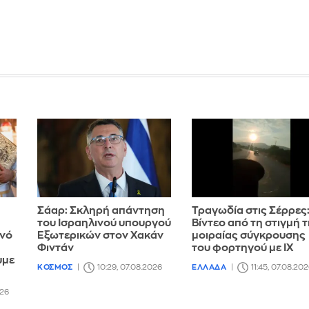
Σάαρ: Σκληρή απάντηση
Τραγωδία στις Σέρρες
του Ισραηλινού υπουργού
Βίντεο από τη στιγμή 
ανό
Εξωτερικών στον Χακάν
μοιραίας σύγκρουσης
Φιντάν
του φορτηγού με ΙΧ
υμε
ΚΟΣΜΟΣ
10:29, 07.08.2026
ΕΛΛΑΔΑ
11:45, 07.08.20
026