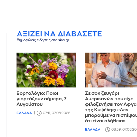
ΑΞΙΖΕΙ ΝΑ ΔΙΑΒΑΣΕΤΕ
δημοφιλείς ειδήσεις στο skai.gr
Εορτολόγιο: Ποιοι
Σε σοκ ζευγάρι
γιορτάζουν σήμερα, 7
Αμερικανών που είχε
Αυγούστου
φιλοξενήσει τον Αφγ
της Κυψέλης: «Δεν
ΕΛΛΑΔΑ
07:11, 07.08.2026
μπορούμε να πιστέψο
ότι είναι αλήθεια»
ΕΛΛΑΔΑ
08:39, 07.08.2