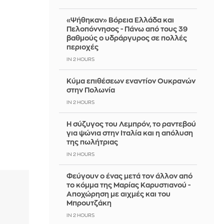
«Ψήθηκαν» Βόρεια Ελλάδα και
Πελοπόννησος - Πάνω από τους 39
βαθμούς ο υδράργυρος σε πολλές
περιοχές
IN 2 HOURS
Κύμα επιθέσεων εναντίον Ουκρανών
στην Πολωνία
IN 2 HOURS
Η σύζυγος του Λεμπρόν, το ραντεβού
για ψώνια στην Ιταλία και η απόλυση
της πωλήτριας
IN 2 HOURS
Φεύγουν ο ένας μετά τον άλλον από
το κόμμα της Μαρίας Καρυστιανού -
Αποχώρηση με αιχμές και του
Μπρουτζάκη
IN 2 HOURS