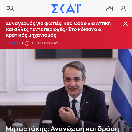
Συναγερμός για φωτιές: Red Code για Αττική
και άλλες πέντε περιοχές - Στο κόκκινο ο
κρατικός μηχανισμός
ΕΛΛΑΔΑ
07:10, 09.08.2026
Μητσοτάκης: Ανανέωση και δράση