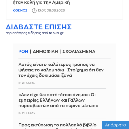
ήταν καλή για την Αμερική
ΚΟΣΜΟΣ
13:07, 08.08.2026
ΔΙΑΒΑΣΤΕ ΕΠΙΣΗΣ
περισσότερες ειδήσεις από το skai.gr
ΡΟΗ
ΔΗΜΟΦΙΛΗ
ΣΧΟΛΙΑΣΜΕΝΑ
Αυτός είναι ο καλύτερος τρόπος να
ψήσεις το καλαμπόκι - Στοίχημα ότι δεν
τον έχεις δοκιμάσει ξανά
IN 2 HOURS
«Δεν είχα δει ποτέ τέτοιο άνεμο»: Οι
εμπειρίες Ελλήνων και Γάλλων
πυροσβεστών από τα πύρινα μέτωπα
IN 2 HOURS
Απόρρητο
Προς εκτύπωση το πολλαπλό βιβλίο -