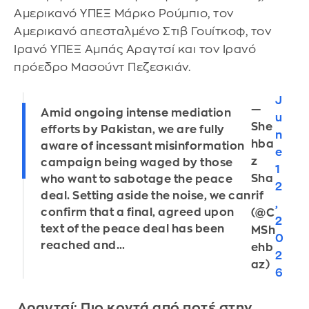
Αμερικανό ΥΠΕΞ Μάρκο Ρούμπιο, τον
Αμερικανό απεσταλμένο Στιβ Γουίτκοφ, τον
Ιρανό ΥΠΕΞ Αμπάς Αραγτσί και τον Ιρανό
πρόεδρο Μασούντ Πεζεσκιάν.
J
—
Amid ongoing intense mediation
u
She
efforts by Pakistan, we are fully
n
hba
aware of incessant misinformation
e
z
campaign being waged by those
1
Sha
who want to sabotage the peace
2
rif
deal. Setting aside the noise, we can
,
confirm that a final, agreed upon
(@C
2
text of the peace deal has been
MSh
0
reached and…
ehb
2
az)
6
Αραγτσί: Πιο κοντά από ποτέ στην