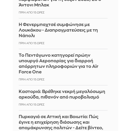
Άντονι Μπλακ
ΠΡΙΝ ΑΠΌ 15 ΏΡΕΣ
Η Φενερμπαχτσέ συμφώνησε με
Λουκάκου - Διαπραγματεύσεις με τη
Νάπολι
ΠΡΙΝ ΑΠΌ 15 ΏΡΕΣ
Το Πεντάγωνο κατηγορεί πρώην
υπουργό Αεροπορίας για διαρροή
απόρρητων πληροφοριών για το Air
Force One
ΠΡΙΝ ΑΠΌ 15 ΏΡΕΣ
Καστοριά: Βρέθηκε νεκρή μεγαλόσωμη
αρκούδα, πιθανόν από πυροβολισμό
ΠΡΙΝ ΑΠΌ 15 ΏΡΕΣ
Πυρκαγιά σε Αττική και Βοιωτία: Πώς
έγινε η επιχείρηση διάσωσης και
απομάκρυνσης πολιτών - Δείτε βίντεο,