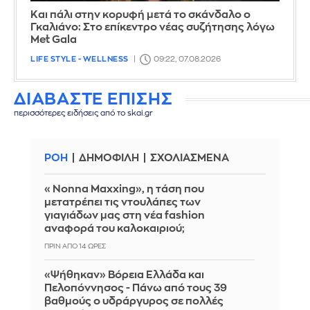
Και πάλι στην κορυφή μετά το σκάνδαλο ο
Γκαλιάνο: Στο επίκεντρο νέας συζήτησης λόγω
Met Gala
LIFE STYLE - WELLNESS
09:22, 07.08.2026
ΔΙΑΒΑΣΤΕ ΕΠΙΣΗΣ
περισσότερες ειδήσεις από το skai.gr
ΡΟΗ
ΔΗΜΟΦΙΛΗ
ΣΧΟΛΙΑΣΜΕΝΑ
«Nonna Maxxing», η τάση που
μετατρέπει τις ντουλάπες των
γιαγιάδων μας στη νέα fashion
αναφορά του καλοκαιριού;
ΠΡΙΝ ΑΠΌ 14 ΏΡΕΣ
«Ψήθηκαν» Βόρεια Ελλάδα και
Πελοπόννησος - Πάνω από τους 39
βαθμούς ο υδράργυρος σε πολλές