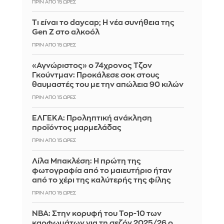
ΠΡΙΝ ΑΠΌ 15 ΏΡΕΣ
Τι είναι το daycap; Η νέα συνήθεια της
Gen Z στο αλκοόλ
ΠΡΙΝ ΑΠΌ 15 ΏΡΕΣ
«Αγνώριστος» ο 74χρονος Τζον
Γκούντμαν: Προκάλεσε σοκ στους
θαυμαστές του με την απώλεια 90 κιλών
ΠΡΙΝ ΑΠΌ 15 ΏΡΕΣ
ΕΛΓΕΚΑ: Προληπτική ανάκληση
προϊόντος μαρμελάδας
ΠΡΙΝ ΑΠΌ 15 ΏΡΕΣ
Λίλα Μπακλέση: Η πρώτη της
φωτογραφία από το μαιευτήριο ήταν
από το χέρι της καλύτερής της φίλης
ΠΡΙΝ ΑΠΌ 15 ΏΡΕΣ
ΝΒΑ: Στην κορυφή του Top-10 των
καρφωμάτων για τη σεζόν 2025/26 ο