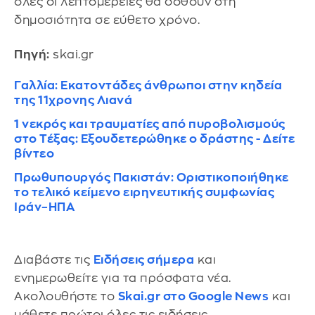
όλες οι λεπτομέρειες θα δοθούν στη
δημοσιότητα σε εύθετο χρόνο.
Πηγή:
skai.gr
Γαλλία: Εκατοντάδες άνθρωποι στην κηδεία
της 11χρονης Λιανά
1 νεκρός και τραυματίες από πυροβολισμούς
στο Τέξας: Εξουδετερώθηκε ο δράστης - Δείτε
βίντεο
Πρωθυπουργός Πακιστάν: Οριστικοποιήθηκε
το τελικό κείμενο ειρηνευτικής συμφωνίας
Ιράν–ΗΠΑ
Διαβάστε τις
Ειδήσεις σήμερα
και
ενημερωθείτε για τα πρόσφατα νέα.
Ακολουθήστε το
Skai.gr στο Google News
και
μάθετε πρώτοι όλες τις ειδήσεις.