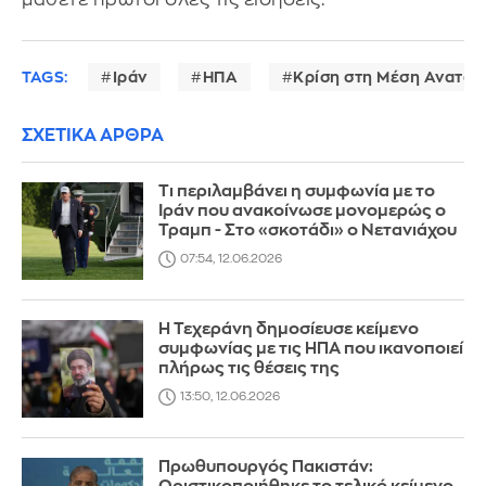
TAGS:
Ιράν
ΗΠΑ
Κρίση στη Μέση Ανατολ
ΣΧΕΤΙΚΑ ΑΡΘΡΑ
Τι περιλαμβάνει η συμφωνία με το
Ιράν που ανακοίνωσε μονομερώς ο
Τραμπ - Στο «σκοτάδι» ο Νετανιάχου
07:54, 12.06.2026
Η Τεχεράνη δημοσίευσε κείμενο
συμφωνίας με τις ΗΠΑ που ικανοποιεί
πλήρως τις θέσεις της
13:50, 12.06.2026
Πρωθυπουργός Πακιστάν: