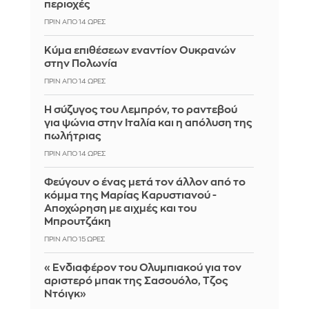
περιοχές
ΠΡΙΝ ΑΠΌ 14 ΏΡΕΣ
Κύμα επιθέσεων εναντίον Ουκρανών
στην Πολωνία
ΠΡΙΝ ΑΠΌ 14 ΏΡΕΣ
Η σύζυγος του Λεμπρόν, το ραντεβού
για ψώνια στην Ιταλία και η απόλυση της
πωλήτριας
ΠΡΙΝ ΑΠΌ 14 ΏΡΕΣ
Φεύγουν ο ένας μετά τον άλλον από το
κόμμα της Μαρίας Καρυστιανού -
Αποχώρηση με αιχμές και του
Μπρουτζάκη
ΠΡΙΝ ΑΠΌ 15 ΏΡΕΣ
«Ενδιαφέρον του Ολυμπιακού για τον
αριστερό μπακ της Σασουόλο, Τζος
Ντόιγκ»