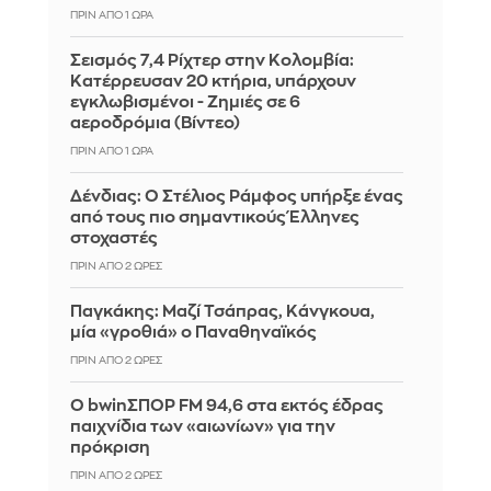
ΠΡΙΝ ΑΠΌ 1 ΏΡΑ
Σεισμός 7,4 Ρίχτερ στην Κολομβία:
Κατέρρευσαν 20 κτήρια, υπάρχουν
εγκλωβισμένοι - Ζημιές σε 6
αεροδρόμια (Βίντεο)
ΠΡΙΝ ΑΠΌ 1 ΏΡΑ
Δένδιας: Ο Στέλιος Ράμφος υπήρξε ένας
από τους πιο σημαντικούς Έλληνες
στοχαστές
ΠΡΙΝ ΑΠΌ 2 ΏΡΕΣ
Παγκάκης: Μαζί Τσάπρας, Κάνγκουα,
μία «γροθιά» ο Παναθηναϊκός
ΠΡΙΝ ΑΠΌ 2 ΏΡΕΣ
Ο bwinΣΠΟΡ FM 94,6 στα εκτός έδρας
παιχνίδια των «αιωνίων» για την
πρόκριση
ΠΡΙΝ ΑΠΌ 2 ΏΡΕΣ