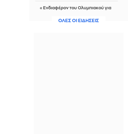
«Ενδιαφέρον του Ολυμπιακού για
τον αριστερό μπακ της Σασουόλο,
Τζος Ντόιγκ»
ΟΛΕΣ ΟΙ ΕΙΔΗΣΕΙΣ
IN 2 HOURS
Τι είναι το daycap; Η νέα συνήθεια
της Gen Z στο αλκοόλ
IN 2 HOURS
«Αγνώριστος» ο 74χρονος Τζον
Γκούντμαν: Προκάλεσε σοκ στους
θαυμαστές του με την απώλεια 90
κιλών
IN 2 HOURS
ΕΛΓΕΚΑ: Προληπτική ανάκληση
προϊόντος μαρμελάδας
IN 2 HOURS
Λίλα Μπακλέση: Η πρώτη της
φωτογραφία από το μαιευτήριο ήταν