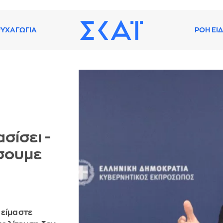
ΥΧΑΓΩΓΙΑ
ΡΟΗ ΕΙ
σίσει -
ίσουμε
 είμαστε