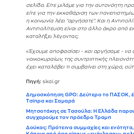
σελίδα. Είτε μιλάμε για την αυτονόητη π
είτε για την εκκαθάριση των πανεπιστημ
η κοινωνία λέει "αργήσατε". Και η Αντιπολί
Αντιπολίτευση είναι στο άλλο άκρο από εκ
καταλήξει λέγοντας:
«
Έχουμε αποφασίσει - και αργήσαμε - να σ
νοικοκυραίων, της συντριπτικής πλειονότη
έχει καταλάβει τι συμβαίνει στη χώρα, ούτ
Πηγή:
skai.gr
Δημοσκόπηση GPO: Δεύτερο το ΠΑΣΟΚ, έκ
Τσίπρα και Σαμαρά
Μητσοτάκης σε Τασούλα: Η Ελλάδα παρούσ
συγχαρούμε τον πρόεδρο Τραμπ
Δούκας: Πρότεινα συμμαχίες και ενότητα,
Κάποια από όσα είπαμε «ενόχλησαν» πολ