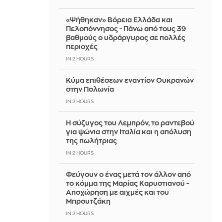
«Ψήθηκαν» Βόρεια Ελλάδα και
Πελοπόννησος - Πάνω από τους 39
βαθμούς ο υδράργυρος σε πολλές
περιοχές
IN 2 HOURS
Κύμα επιθέσεων εναντίον Ουκρανών
στην Πολωνία
IN 2 HOURS
Η σύζυγος του Λεμπρόν, το ραντεβού
για ψώνια στην Ιταλία και η απόλυση
της πωλήτριας
IN 2 HOURS
Φεύγουν ο ένας μετά τον άλλον από
το κόμμα της Μαρίας Καρυστιανού -
Αποχώρηση με αιχμές και του
Μπρουτζάκη
IN 2 HOURS