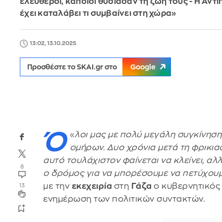
ελεύθεροι, κάποιοι θυσίασαν τη ζωή τους - Η Αντ
έχει καταλάβει τι συμβαίνει στη χώρα»
13:02, 13.10.2025
Προσθέστε το SKAI.gr στο
Google
Ό
«
λοι μας με πολύ μεγάλη συγκίνησ
ομήρων. Δυο χρόνια μετά τη φρικια
αυτό τουλάχιστον φαίνεται να κλείνει, α
8
ο δρόμος για να μπορέσουμε να πετύχου
με την
εκεχειρία
στη
Γάζα
ο κυβερνητικό
13
ενημέρωση των πολιτικών συντακτών.