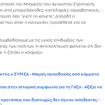
ροστασία του Μνημείου του Αγνώστου Στρατιώτη,
ίων από μπαχαλάκηδες, καταληψίες παραβατικούς,
τευση λέει "γιατί το κάνετε". Δηλαδή η
εί που είναι η κοινωνία»,
προσέθεσε για να
υμβαδίσουμε με τις υγιείς επιδιώξεις των
τας των πολιτών. Η Αντιπολίτευση φαίνεται ότι δεν
ε τι ζητάει ο κόσμος».
τος ο ΣΥΡΙΖΑ - Μικρές προσδοκίες από κόμματα
α στην ιστορική συμφωνία για τη Γάζα - Αξίζει να
 προτάσεις που δυστυχώς δεν έγιναν αποδεκτές -
ύ