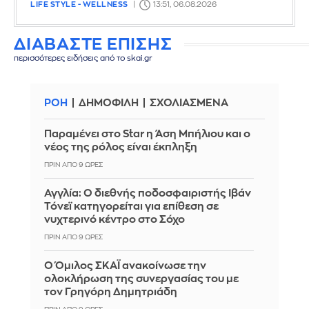
LIFE STYLE - WELLNESS
13:51, 06.08.2026
ΔΙΑΒΑΣΤΕ ΕΠΙΣΗΣ
περισσότερες ειδήσεις από το skai.gr
ΡΟΗ
ΔΗΜΟΦΙΛΗ
ΣΧΟΛΙΑΣΜΕΝΑ
Παραμένει στο Star η Άση Μπήλιου και ο
νέος της ρόλος είναι έκπληξη
ΠΡΙΝ ΑΠΌ 9 ΏΡΕΣ
Αγγλία: Ο διεθνής ποδοσφαιριστής Ιβάν
Τόνεϊ κατηγορείται για επίθεση σε
νυχτερινό κέντρο στο Σόχο
ΠΡΙΝ ΑΠΌ 9 ΏΡΕΣ
Ο Όμιλος ΣΚΑΪ ανακοίνωσε την
ολοκλήρωση της συνεργασίας του με
τον Γρηγόρη Δημητριάδη