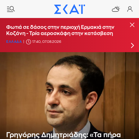
Φωτιά στο Στεφάνι Κορίνθου - Μήνυμα από το
Φωτιά σε δάσος στην περιοχή Ερμακιά στην
112 για ετοιμότητα
Κοζάνη - Τρία αεροσκάφη στην κατάσβεση
ΕΛΛΑΔΑ
ΕΛΛΑΔΑ
16:29, 07.08.2026
17:40, 07.08.2026
Γρηγόρης Δημητριάδης: «Τα πήρα