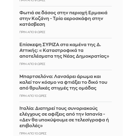
ΠΡΙΝ ΑΠΌ 9 ΏΡΕΣ
Φωτιά σε δάσος στην περιοχή Ερμακιά
στην Κοζάνη - Τρία αεροσκάφη στην
κατάσβεση
ΠΡΙΝ ΑΠΌ 9 ΏΡΕΣ
Επίσκεψη ΣΥΡΙΖΑ στα καμένα της Δ.
Αττικής: «Καταστροφικά τα
αποτελέσματα της Νέας Δημοκρατίας»
ΠΡΙΝ ΑΠΌ 9 ΏΡΕΣ
Μπαρτσελόνα: Λανσάρει άρωμα και
καλεί τον κόσμο να φτιάξει το δικό του
από θρυλικές στιγμές της ομάδας
ΠΡΙΝ ΑΠΌ 10 ΏΡΕΣ
Ιταλία: Διατηρεί τους συνοριακούς
ελέγχους σε αφίξεις από την Ισπανία -
«Δεν θα υποκύψουμε σε τελεσίγραφα ή
επιβολές»
ΠΡΙΝ ΑΠΌ 10 ΏΡΕΣ