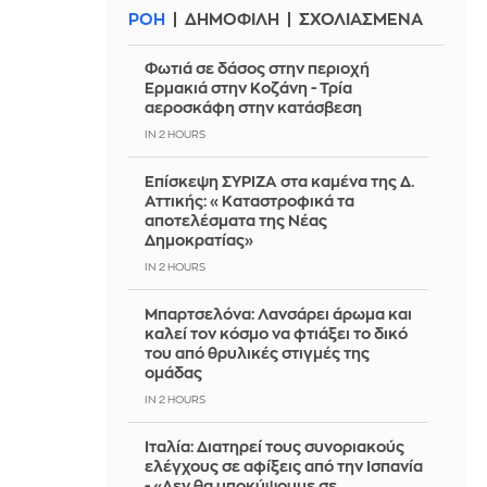
ΡΟΗ
ΔΗΜΟΦΙΛΗ
ΣΧΟΛΙΑΣΜΕΝΑ
Φωτιά σε δάσος στην περιοχή
Ερμακιά στην Κοζάνη - Τρία
αεροσκάφη στην κατάσβεση
IN 2 HOURS
Επίσκεψη ΣΥΡΙΖΑ στα καμένα της Δ.
Αττικής: «Καταστροφικά τα
αποτελέσματα της Νέας
Δημοκρατίας»
IN 2 HOURS
Μπαρτσελόνα: Λανσάρει άρωμα και
καλεί τον κόσμο να φτιάξει το δικό
του από θρυλικές στιγμές της
ομάδας
IN 2 HOURS
Ιταλία: Διατηρεί τους συνοριακούς
ελέγχους σε αφίξεις από την Ισπανία
- «Δεν θα υποκύψουμε σε