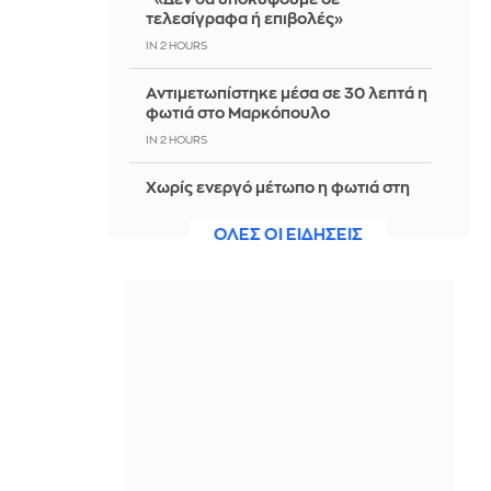
τελεσίγραφα ή επιβολές»
IN 2 HOURS
Αντιμετωπίστηκε μέσα σε 30 λεπτά η
φωτιά στο Μαρκόπουλο
IN 2 HOURS
Χωρίς ενεργό μέτωπο η φωτιά στη
Θέρμη Θεσσαλονίκης
ΟΛΕΣ ΟΙ ΕΙΔΗΣΕΙΣ
IN 2 HOURS
ΗΠΑ: Εφετείο μπλοκάρει το σχέδιο
Τραμπ για αίθουσα χορού 400 εκατ.
δολαρίων στον Λευκό Οίκο
IN 2 HOURS
ΕΛ.Α.Σ.: Πόσες ακόμη εργολαβίες
χρειάζεται το Ελληνικό
Κτηματολόγιο αντί για ένα σχέδιο
στελέχωσης;
IN 2 HOURS