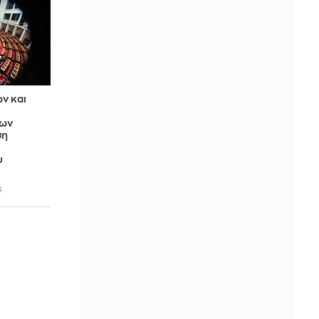
ν και
των
ση
υ
6