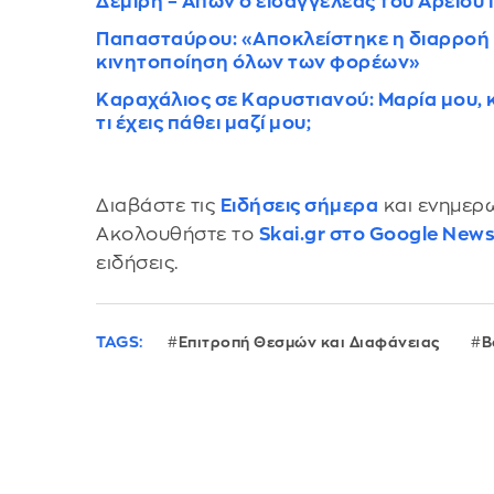
Δεμίρη – Απών ο εισαγγελέας του Αρείου
Παπασταύρου: «Αποκλείστηκε η διαρροή 
κινητοποίηση όλων των φορέων»
Καραχάλιος σε Καρυστιανού: Μαρία μου, κο
τι έχεις πάθει μαζί μου;
Διαβάστε τις
Ειδήσεις σήμερα
και ενημερω
Ακολουθήστε το
Skai.gr στο Google New
ειδήσεις.
TAGS:
Επιτροπή Θεσμών και Διαφάνειας
Β