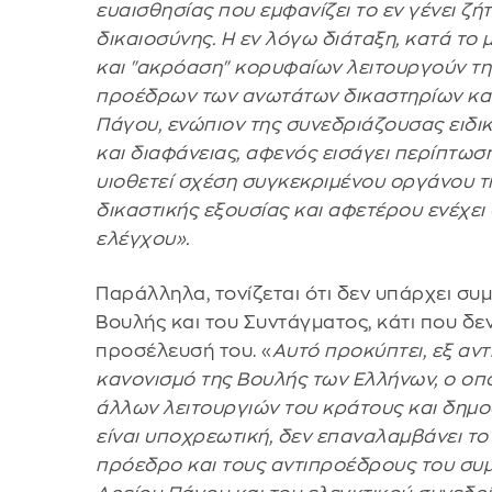
ευαισθησίας που εμφανίζει το εν γένει ζή
δικαιοσύνης. Η εν λόγω διάταξη, κατά το
και "ακρόαση" κορυφαίων λειτουργούν τη
προέδρων των ανωτάτων δικαστηρίων και
Πάγου, ενώπιον της συνεδριάζουσας ειδι
και διαφάνειας, αφενός εισάγει περίπτωσ
υιοθετεί σχέση συγκεκριμένου οργάνου τ
δικαστικής εξουσίας και αφετέρου ενέχει
ελέγχου».
Παράλληλα, τονίζεται ότι δεν υπάρχει συ
Βουλής και του Συντάγματος, κάτι που δε
προσέλευσή του. «
Αυτό προκύπτει, εξ αντ
κανονισμό της Βουλής των Ελλήνων, ο οπο
άλλων λειτουργιών του κράτους και δημοσ
είναι υποχρεωτική, δεν επαναλαμβάνει το 
πρόεδρο και τους αντιπροέδρους του συμ