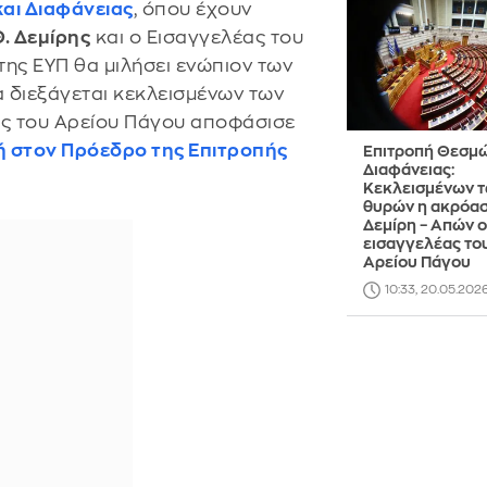
αι Διαφάνειας
, όπου έχουν
Θ. Δεμίρης
και ο Εισαγγελέας του
 της ΕΥΠ θα μιλήσει ενώπιον των
α διεξάγεται κεκλεισμένων των
ας του Αρείου Πάγου αποφάσισε
 στον Πρόεδρο της Επιτροπής
Επιτροπή Θεσμώ
Διαφάνειας:
Κεκλεισμένων 
θυρών η ακρόα
Δεμίρη – Απών ο
εισαγγελέας το
Αρείου Πάγου
10:33, 20.05.202