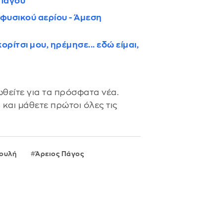
 Πάγου
φυσικού αερίου - Άμεση
ρίτσι μου, ηρέμησε... εδώ είμαι,
θείτε για τα πρόσφατα νέα.
s
και μάθετε πρώτοι όλες τις
ουλή
Άρειος Πάγος