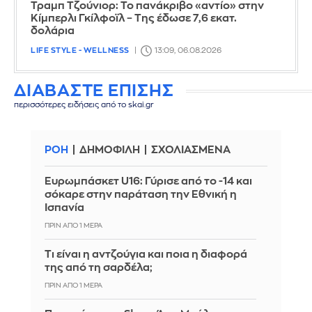
Τραμπ Τζούνιορ: Το πανάκριβο «αντίο» στην
Κίμπερλι Γκίλφοϊλ – Της έδωσε 7,6 εκατ.
δολάρια
LIFE STYLE - WELLNESS
13:09, 06.08.2026
ΔΙΑΒΑΣΤΕ ΕΠΙΣΗΣ
περισσότερες ειδήσεις από το skai.gr
ΡΟΗ
ΔΗΜΟΦΙΛΗ
ΣΧΟΛΙΑΣΜΕΝΑ
Ευρωμπάσκετ U16: Γύρισε από το -14 και
σόκαρε στην παράταση την Εθνική η
Ισπανία
ΠΡΙΝ ΑΠΌ 1 ΜΈΡΑ
Τι είναι η αντζούγια και ποια η διαφορά
της από τη σαρδέλα;
ΠΡΙΝ ΑΠΌ 1 ΜΈΡΑ