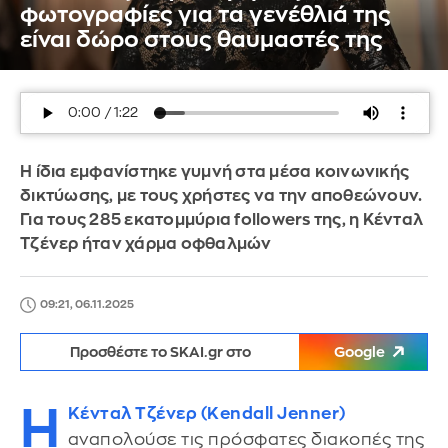
φωτογραφίες για τα γενέθλιά της
είναι δώρο στους θαυμαστές της
Η ίδια εμφανίστηκε γυμνή στα μέσα κοινωνικής
δικτύωσης, με τους χρήστες να την αποθεώνουν.
Για τους 285 εκατομμύρια followers της, η Κένταλ
Τζένερ ήταν χάρμα οφθαλμών
09:21, 06.11.2025
Προσθέστε το SKAI.gr στο
Google
Η
Κένταλ Τζένερ (Kendall Jenner)
αναπολούσε τις πρόσφατες διακοπές της