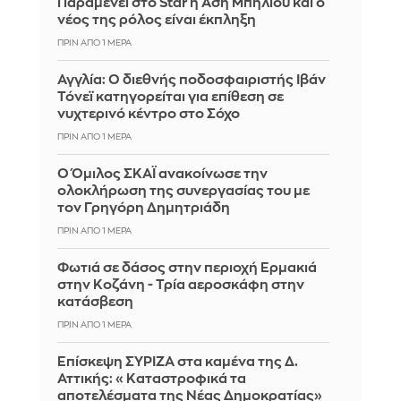
Παραμένει στο Star η Άση Μπήλιου και ο
νέος της ρόλος είναι έκπληξη
ΠΡΙΝ ΑΠΌ 1 ΜΈΡΑ
Αγγλία: Ο διεθνής ποδοσφαιριστής Ιβάν
Τόνεϊ κατηγορείται για επίθεση σε
νυχτερινό κέντρο στο Σόχο
ΠΡΙΝ ΑΠΌ 1 ΜΈΡΑ
Ο Όμιλος ΣΚΑΪ ανακοίνωσε την
ολοκλήρωση της συνεργασίας του με
τον Γρηγόρη Δημητριάδη
ΠΡΙΝ ΑΠΌ 1 ΜΈΡΑ
Φωτιά σε δάσος στην περιοχή Ερμακιά
στην Κοζάνη - Τρία αεροσκάφη στην
κατάσβεση
ΠΡΙΝ ΑΠΌ 1 ΜΈΡΑ
Επίσκεψη ΣΥΡΙΖΑ στα καμένα της Δ.
Αττικής: «Καταστροφικά τα
αποτελέσματα της Νέας Δημοκρατίας»