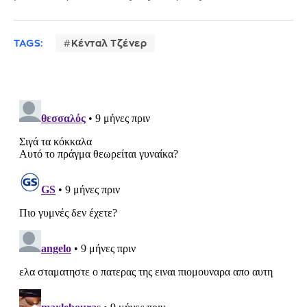
TAGS:
Κένταλ Τζένερ