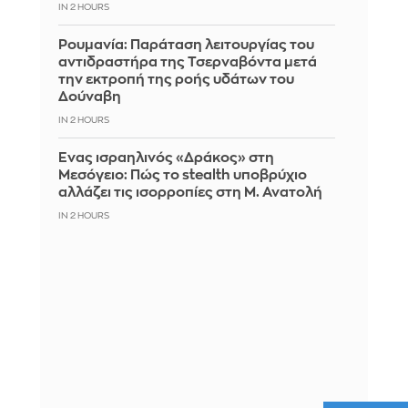
IN 2 HOURS
Ρουμανία: Παράταση λειτουργίας του
αντιδραστήρα της Τσερναβόντα μετά
την εκτροπή της ροής υδάτων του
Δούναβη
IN 2 HOURS
Ένας ισραηλινός «Δράκος» στη
Μεσόγειο: Πώς το stealth υποβρύχιο
αλλάζει τις ισορροπίες στη Μ. Ανατολή
IN 2 HOURS