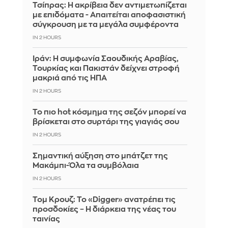
Τσίπρας: Η ακρίβεια δεν αντιμετωπίζεται
με επιδόματα - Απαιτείται αποφασιστική
σύγκρουση με τα μεγάλα συμφέροντα
IN 2 HOURS
Ιράν: Η συμφωνία Σαουδικής Αραβίας,
Τουρκίας και Πακιστάν δείχνει στροφή
μακριά από τις ΗΠΑ
IN 2 HOURS
Το πιο hot κόσμημα της σεζόν μπορεί να
βρίσκεται στο συρτάρι της γιαγιάς σου
IN 2 HOURS
Σημαντική αύξηση στο μπάτζετ της
Μακάμπι-Όλα τα συμβόλαια
IN 2 HOURS
Τομ Κρουζ: Το «Digger» ανατρέπει τις
προσδοκίες – Η διάρκεια της νέας του
ταινίας