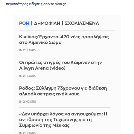
περισσότερες ειδήσεις από το skai.gr
ΡΟΗ
ΔΗΜΟΦΙΛΗ
ΣΧΟΛΙΑΣΜΕΝΑ
Κικίλιας: Έρχονται 420 νέες προσλήψεις
στο Λιμενικό Σώμα
IN 2 HOURS
Οι πρώτες στιγμές του Κάιρινεν στην
Allwyn Arena (video)
IN 2 HOURS
Ρόδος: Σύλληψη 73χρονου για διάθεση
αλκοόλ σε τρεις ανήλικους
IN 2 HOURS
«Δεν υπάρχει λόγος να ανησυχούμε»: Η
αντίδραση της Τεχεράνης για τη
Συμφωνία της Μέκκας
IN 2 HOURS