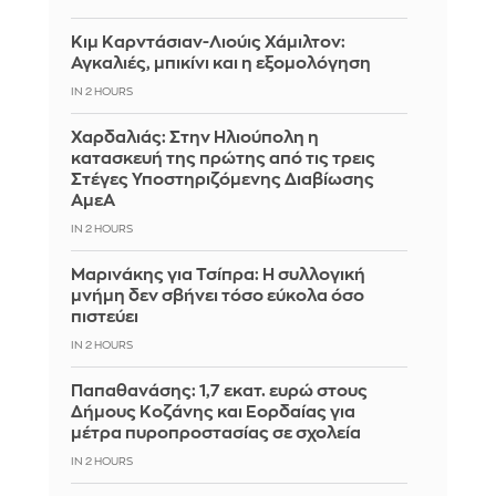
Κιμ Καρντάσιαν-Λιούις Χάμιλτον:
Αγκαλιές, μπικίνι και η εξομολόγηση
IN 2 HOURS
Χαρδαλιάς: Στην Ηλιούπολη η
κατασκευή της πρώτης από τις τρεις
Στέγες Υποστηριζόμενης Διαβίωσης
ΑμεΑ
IN 2 HOURS
Μαρινάκης για Τσίπρα: Η συλλογική
μνήμη δεν σβήνει τόσο εύκολα όσο
πιστεύει
IN 2 HOURS
Παπαθανάσης: 1,7 εκατ. ευρώ στους
Δήμους Κοζάνης και Εορδαίας για
μέτρα πυροπροστασίας σε σχολεία
IN 2 HOURS