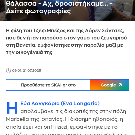
θάλασσα - Αχ, δροσιστήκαμε… -
Δείτε φωτογραφίες
Η φίλη του Τζεφ Μπέζος και της Λόρεν Σάντσεζ,
που δεν ήταν παρούσα στον γάμο του ζευγαριού
στη Βενετία, εμφανίστηκε στην παραλία μαζί με
την οικογένειά της
09:01, 21.07.2025
Προσθέστε το SKAI.gr στο
Google
Η
Εύα Λονγκόρια (Eva Longoria)
απολαμβάνει τις διακοπές της στην πόλη
Marbella της Ισπανίας. Η διάσημη ηθοποιός, η
οποία έχει και σπίτι εκεί, εμφανίστηκε με το
γαλάζιο μικροσκοπικό μπικίνι της και «έκλεψε»