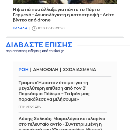
Η φωτιά που άλλαξε για πάντα το Πόρτο
Γερμενό - Ανυπολόγιστη η καταστροφή - Δείτε
βίντεο από drone
ΕΛΛΑΔΑ
11:46, 05.08.2026
ΔΙΑΒΑΣΤΕ ΕΠΙΣΗΣ
περισσότερες ειδήσεις από το skai.gr
ΡΟΗ
ΔΗΜΟΦΙΛΗ
ΣΧΟΛΙΑΣΜΕΝΑ
Τραμπ: «Ήμασταν έτοιμοι για τη
μεγαλύτερη επίθεση από τον Β’
Παγκόσμιο Πόλεμο – Το Ιράν μας
παρακάλεσε να μιλήσουμε»
ΠΡΙΝ ΑΠΌ 1 ΏΡΑ
Λάκης Χαλκιάς: Mοιρολόγια και κλαρίνα
στο τελευταίο αντίο - Συντετριμμένη η
οικογένειά του (Φωτογραφίες, βίντεο)