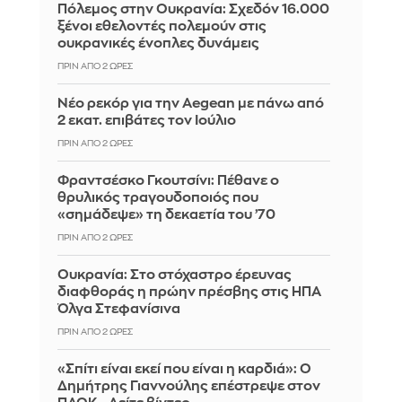
Πόλεμος στην Ουκρανία: Σχεδόν 16.000
ξένοι εθελοντές πολεμούν στις
ουκρανικές ένοπλες δυνάμεις
ΠΡΙΝ ΑΠΌ 2 ΏΡΕΣ
Νέο ρεκόρ για την Aegean με πάνω από
2 εκατ. επιβάτες τον Ιούλιο
ΠΡΙΝ ΑΠΌ 2 ΏΡΕΣ
Φραντσέσκο Γκουτσίνι: Πέθανε ο
θρυλικός τραγουδοποιός που
«σημάδεψε» τη δεκαετία του ’70
ΠΡΙΝ ΑΠΌ 2 ΏΡΕΣ
Ουκρανία: Στο στόχαστρο έρευνας
διαφθοράς η πρώην πρέσβης στις ΗΠΑ
Όλγα Στεφανίσινα
ΠΡΙΝ ΑΠΌ 2 ΏΡΕΣ
«Σπίτι είναι εκεί που είναι η καρδιά»: Ο
Δημήτρης Γιαννούλης επέστρεψε στον