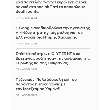
Ένα παντελόνι των 20 ευρώ έχει φέρει
πανικό στα social: Γιατί το αποκαλούν
death pants;
ΠΡΙΝ ΑΠΌ 17 ΏΡΕΣ
Η Google αναδιαρθρώνει την ηγεσία της
AI - Νέος στρατηγικός ρόλος για τον
Ελληνοκύπριο Ντέμης Χασάμπης
ΠΡΙΝ ΑΠΌ 17 ΏΡΕΣ
Στέιτ Ντιπάρτμεντ: Οι ΥΠΕΞ ΗΠΑ και
Βρετανίας συζήτησαν την ασφάλεια της
Ευρώπης και της Ουκρανίας
ΠΡΙΝ ΑΠΌ 17 ΏΡΕΣ
Πεζεσκιάν: Πολύ δύσκολη επί του
παρόντος η επικοινωνία με
τον Μοτζτάμπα Χαμενεΐ
ΠΡΙΝ ΑΠΌ 17 ΏΡΕΣ