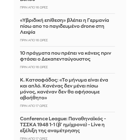
ΠΡΙΝ ΑΠΌ 16 ΏΡΕΣ
«Υβριδική επίθεση» βλέπει η Γερμανία
πίσω απο το παγιδευμένο drone στη
Λειψία
ΠΡΙΝ ΑΠΌ 16 ΏΡΕΣ
10 πράγματα που πρέπει να κάνεις πριν
φτάσει ο Δεκαπενταύγουστος
ΠΡΙΝ ΑΠΌ 16 ΏΡΕΣ
Κ. Κατσαφάδος: «Το μήνυμα είναι ένα
και απλό. Κανένας δεν μένει πίσω
μόνος, κανέναν δεν θα αφήσουμε
αβοήθητο»
ΠΡΙΝ ΑΠΌ 17 ΏΡΕΣ
Conference League: Παναθηναϊκός -
ΤΣΣΚΑ 1948 1-1 (β' ημίχρονο) - Live η
εξέλιξη της αναμέτρησης
ΠΡΙΝ ΑΠΌ 17 ΏΡΕΣ