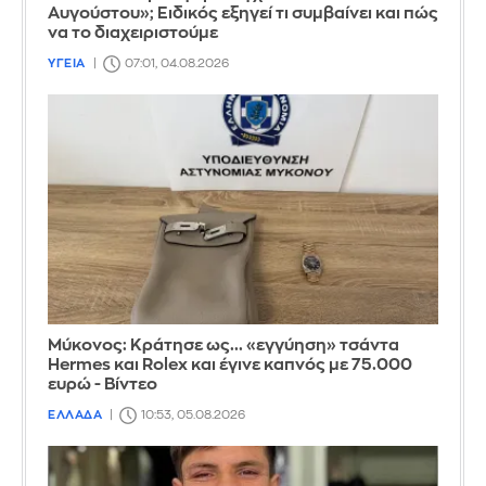
Αυγούστου»; Ειδικός εξηγεί τι συμβαίνει και πώς
να το διαχειριστούμε
ΥΓΕΙΑ
07:01, 04.08.2026
Μύκονος: Κράτησε ως... «εγγύηση» τσάντα
Hermes και Rolex και έγινε καπνός με 75.000
ευρώ - Βίντεο
ΕΛΛΑΔΑ
10:53, 05.08.2026