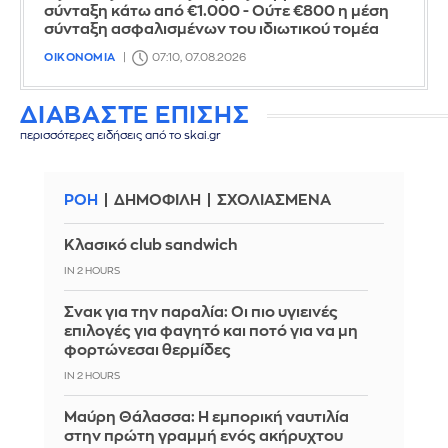
σύνταξη κάτω από €1.000 - Ούτε €800 η μέση
σύνταξη ασφαλισμένων του ιδιωτικού τομέα
ΟΙΚΟΝΟΜΙΑ
07:10, 07.08.2026
ΔΙΑΒΑΣΤΕ ΕΠΙΣΗΣ
περισσότερες ειδήσεις από το skai.gr
ΡΟΗ
ΔΗΜΟΦΙΛΗ
ΣΧΟΛΙΑΣΜΕΝΑ
Κλασικό club sandwich
IN 2 HOURS
Σνακ για την παραλία: Οι πιο υγιεινές
επιλογές για φαγητό και ποτό για να μη
φορτώνεσαι θερμίδες
IN 2 HOURS
Μαύρη Θάλασσα: Η εμπορική ναυτιλία
στην πρώτη γραμμή ενός ακήρυχτου