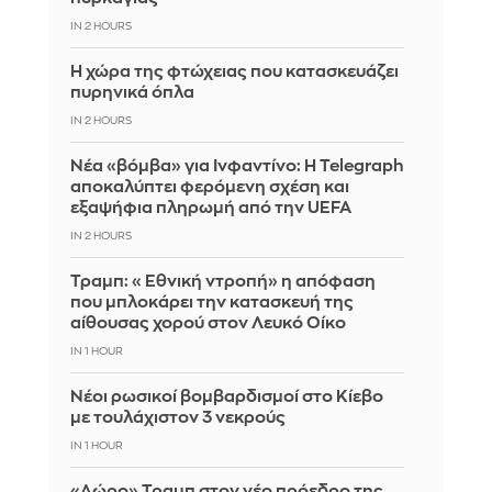
IN 2 HOURS
Η χώρα της φτώχειας που κατασκευάζει
πυρηνικά όπλα
IN 2 HOURS
Νέα «βόμβα» για Ινφαντίνο: Η Telegraph
αποκαλύπτει φερόμενη σχέση και
εξαψήφια πληρωμή από την UEFA
IN 2 HOURS
Τραμπ: «Εθνική ντροπή» η απόφαση
που μπλοκάρει την κατασκευή της
αίθουσας χορού στον Λευκό Οίκο
IN 1 HOUR
Νέοι ρωσικοί βομβαρδισμοί στο Κίεβο
με τουλάχιστον 3 νεκρούς
IN 1 HOUR
«Δώρο» Τραμπ στον νέο πρόεδρο της