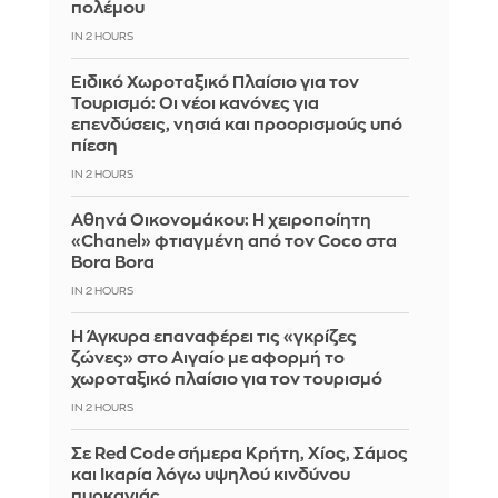
πολέμου
IN 2 HOURS
Ειδικό Χωροταξικό Πλαίσιο για τον
Τουρισμό: Οι νέοι κανόνες για
επενδύσεις, νησιά και προορισμούς υπό
πίεση
IN 2 HOURS
Αθηνά Οικονομάκου: Η χειροποίητη
«Chanel» φτιαγμένη από τον Coco στα
Bora Bora
IN 2 HOURS
Η Άγκυρα επαναφέρει τις «γκρίζες
ζώνες» στο Αιγαίο με αφορμή το
χωροταξικό πλαίσιο για τον τουρισμό
IN 2 HOURS
Σε Red Code σήμερα Κρήτη, Χίος, Σάμος
και Ικαρία λόγω υψηλού κινδύνου
πυρκαγιάς