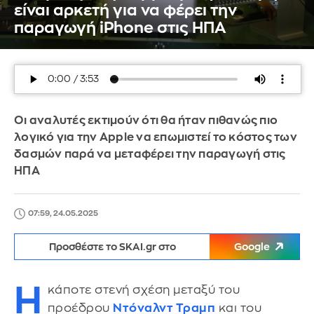
είναι αρκετή για να φέρει την
παραγωγή iPhone στις ΗΠΑ
Οι αναλυτές εκτιμούν ότι θα ήταν πιθανώς πιο
λογικό για την Apple να επωμιστεί το κόστος των
δασμών παρά να μεταφέρει την παραγωγή στις
ΗΠΑ
07:59, 24.05.2025
Προσθέστε το SKAI.gr στο
Google
Η
κάποτε στενή σχέση μεταξύ του
προέδρου
Ντόναλντ Τραμπ
και του