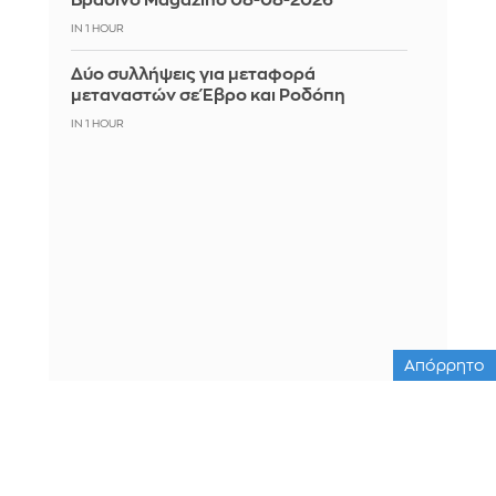
Βραδινό Magazino 08-08-2026
IN 1 HOUR
Δύο συλλήψεις για μεταφορά
μεταναστών σε Έβρο και Ροδόπη
IN 1 HOUR
Απόρρητο