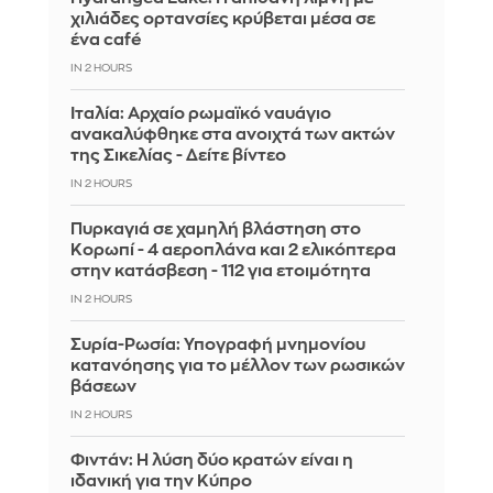
χιλιάδες ορτανσίες κρύβεται μέσα σε
ένα café
IN 2 HOURS
Ιταλία: Αρχαίο ρωμαϊκό ναυάγιο
ανακαλύφθηκε στα ανοιχτά των ακτών
της Σικελίας - Δείτε βίντεο
IN 2 HOURS
Πυρκαγιά σε χαμηλή βλάστηση στο
Κορωπί - 4 αεροπλάνα και 2 ελικόπτερα
στην κατάσβεση - 112 για ετοιμότητα
IN 2 HOURS
Συρία-Ρωσία: Υπογραφή μνημονίου
κατανόησης για το μέλλον των ρωσικών
βάσεων
IN 2 HOURS
Φιντάν: Η λύση δύο κρατών είναι η
ιδανική για την Κύπρο