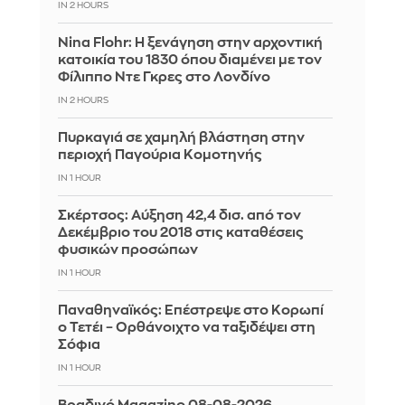
IN 2 HOURS
Nina Flohr: Η ξενάγηση στην αρχοντική
κατοικία του 1830 όπου διαμένει με τον
Φίλιππο Ντε Γκρες στο Λονδίνο
IN 2 HOURS
Πυρκαγιά σε χαμηλή βλάστηση στην
περιοχή Παγούρια Κομοτηνής
IN 1 HOUR
Σκέρτσος: Αύξηση 42,4 δισ. από τον
Δεκέμβριο του 2018 στις καταθέσεις
φυσικών προσώπων
IN 1 HOUR
Παναθηναϊκός: Επέστρεψε στο Κορωπί
ο Τετέι – Ορθάνοιχτο να ταξιδέψει στη
Σόφια
IN 1 HOUR