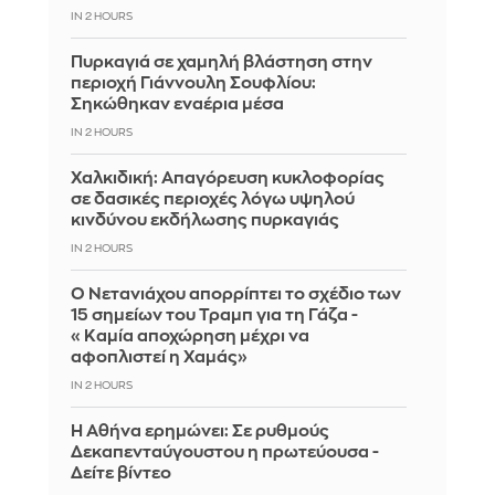
IN 2 HOURS
Πυρκαγιά σε χαμηλή βλάστηση στην
περιοχή Γιάννουλη Σουφλίου:
Σηκώθηκαν εναέρια μέσα
IN 2 HOURS
Χαλκιδική: Απαγόρευση κυκλοφορίας
σε δασικές περιοχές λόγω υψηλού
κινδύνου εκδήλωσης πυρκαγιάς
IN 2 HOURS
Ο Νετανιάχου απορρίπτει το σχέδιο των
15 σημείων του Τραμπ για τη Γάζα -
«Καμία αποχώρηση μέχρι να
αφοπλιστεί η Χαμάς»
IN 2 HOURS
Η Αθήνα ερημώνει: Σε ρυθμούς
Δεκαπενταύγουστου η πρωτεύουσα -
Δείτε βίντεο