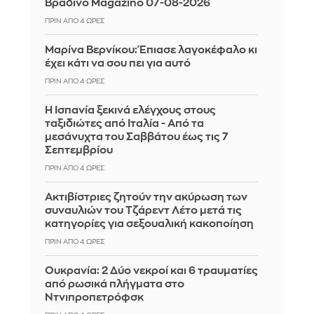
Βραδινό Magazino 07-08-2026
ΠΡΙΝ ΑΠΌ 4 ΏΡΕΣ
Μαρίνα Βερνίκου: Έπιασε λαγοκέφαλο κι
έχει κάτι να σου πει για αυτό
ΠΡΙΝ ΑΠΌ 4 ΏΡΕΣ
Η Ισπανία ξεκινά ελέγχους στους
ταξιδιώτες από Ιταλία - Από τα
μεσάνυχτα του Σαββάτου έως τις 7
Σεπτεμβρίου
ΠΡΙΝ ΑΠΌ 4 ΏΡΕΣ
Ακτιβίστριες ζητούν την ακύρωση των
συναυλιών του Τζάρεντ Λέτο μετά τις
κατηγορίες για σεξουαλική κακοποίηση
ΠΡΙΝ ΑΠΌ 4 ΏΡΕΣ
Ουκρανία: 2 Δύο νεκροί και 6 τραυματίες
από ρωσικά πλήγματα στο
Ντνιπροπετρόφσκ