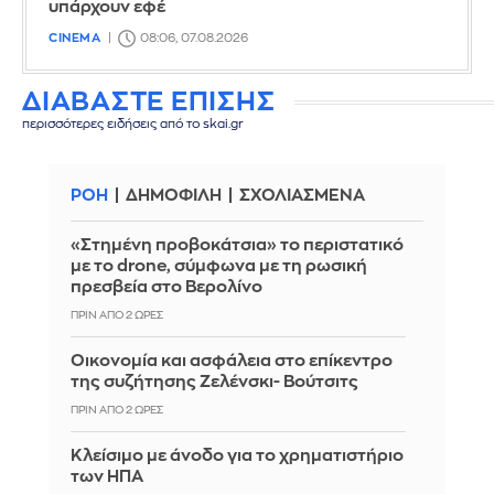
υπάρχουν εφέ
CINEMA
08:06, 07.08.2026
ΔΙΑΒΑΣΤΕ ΕΠΙΣΗΣ
περισσότερες ειδήσεις από το skai.gr
ΡΟΗ
ΔΗΜΟΦΙΛΗ
ΣΧΟΛΙΑΣΜΕΝΑ
«Στημένη προβοκάτσια» το περιστατικό
με το drone, σύμφωνα με τη ρωσική
πρεσβεία στο Βερολίνο
ΠΡΙΝ ΑΠΌ 2 ΏΡΕΣ
Οικονομία και ασφάλεια στο επίκεντρο
της συζήτησης Ζελένσκι- Βούτσιτς
ΠΡΙΝ ΑΠΌ 2 ΏΡΕΣ
Κλείσιμο με άνοδο για το χρηματιστήριο
των ΗΠΑ