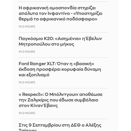
Η αφρικανική ομοσπονδία στηρίζει
απόλυτα τον Ινφαντίνο - «Υποστηρίζει
θερμά το αφρικανικό ποδόσφαιρο»
IN 2 HOURS
Παγκόσμιο Κ20: «Ασημένια» η Έβελυν
Μητροπούλου στο μήκος
IN 2 HOURS
Ford Ranger XLT: Όταν η «βασική»
έκδοση προσφέρει κορυφαία δύναμη
και εξοπλισμό
IN 2 HOURS
«Respect»: Ο Μπόλντγουιν αποθέωσε
την Ζαλγκίρις που έδωσε συμβόλαιο
στον Κίναν Έβανς
IN 2 HOURS
Στις 9 Σεπτεμβρίου στη ΔΕΘ ο Αλέξης
Τσίπρας