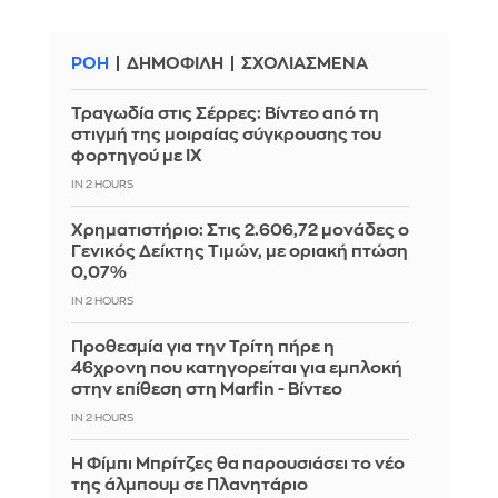
ΡΟΗ
ΔΗΜΟΦΙΛΗ
ΣΧΟΛΙΑΣΜΕΝΑ
Τραγωδία στις Σέρρες: Βίντεο από τη
στιγμή της μοιραίας σύγκρουσης του
φορτηγού με ΙΧ
IN 2 HOURS
Χρηματιστήριο: Στις 2.606,72 μονάδες ο
Γενικός Δείκτης Τιμών, με οριακή πτώση
0,07%
IN 2 HOURS
Προθεσμία για την Τρίτη πήρε η
46χρονη που κατηγορείται για εμπλοκή
στην επίθεση στη Marfin - Βίντεο
IN 2 HOURS
Η Φίμπι Μπρίτζες θα παρουσιάσει το νέο
της άλμπουμ σε Πλανητάριο