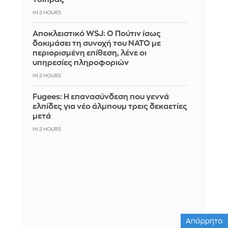
IN 2 HOURS
Αποκλειστικό WSJ: Ο Πούτιν ίσως
δοκιμάσει τη συνοχή του ΝΑΤΟ με
περιορισμένη επίθεση, λένε οι
υπηρεσίες πληροφοριών
IN 2 HOURS
Fugees: Η επανασύνδεση που γεννά
ελπίδες για νέο άλμπουμ τρεις δεκαετίες
μετά
IN 2 HOURS
Απόρρητο