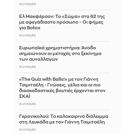
IN 2 HOURS
Ελ Μακφέρσον: Το «Σώμα» στα 62 της
με αψεγάδιαστο πρόσωπο – Οι φήμες
για Botox
IN 2 HOURS
Ευρωπαϊκά χρηματιστήρια: Άνοδο
σημειώνουν οι μετοχές στο ξεκίνημα
των συναλλαγών
IN 2 HOURS
«The Quiz with Balls!» με τον Γιάννη
Τσιμιτσέλη - Γνώσεις, γέλιο και οι πιο
διασκεδαστικές βουτιές έρχονται στον
ΣΚΑΪ
IN 2 HOURS
Γερονικολού: Το καλοκαιρινό διάλειμμα
στη Λευκάδα με τον Γιάννη Τσιμιτσέλη
IN 2 HOURS