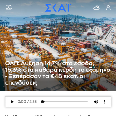
ΟΛΠ: Αύξηση 14,7% στα έσοδα,
15,3% στα καθαρά κέρδη το εξάμηνο
- Ξεπέρασαν τα €48 εκατ. οι
επενδύσεις