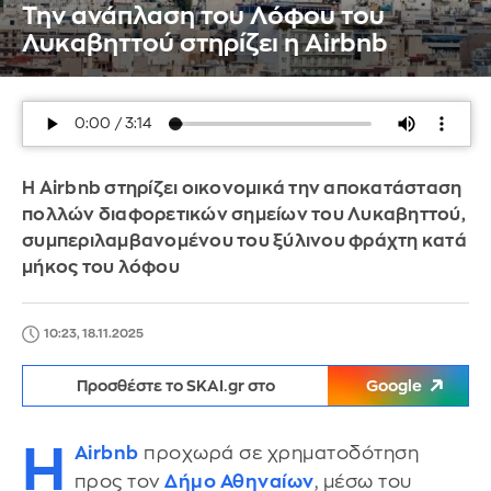
Την ανάπλαση του Λόφου του
Λυκαβηττού στηρίζει η Airbnb
H Airbnb στηρίζει οικονομικά την αποκατάσταση
πολλών διαφορετικών σημείων του Λυκαβηττού,
συμπεριλαμβανομένου του ξύλινου φράχτη κατά
μήκος του λόφου
10:23, 18.11.2025
Προσθέστε το SKAI.gr στο
Google
Η
Airbnb
προχωρά σε χρηματοδότηση
προς τον
Δήμο Αθηναίων
, μέσω του