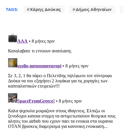
TAGS:
Χάρης Δούκας
Δήμος Αθηναίων
Λ