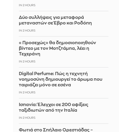
IN 2 HOURS
Δύο συλλήψεις για μεταφορά
μεταναστών σε Έβρο και Ροδόπη
IN 2 HOURS
«Προσεχώς» θα δημοσιοποιηθούν
βίντεο με τον Μοτζτάμπα, λέει η
Τεχεράνη
IN 2 HOURS
Digital Perfume: Πώς η τεχνητή
νοημοσύνη δημιουργεί το άρωμα που
ταιριάζει μόνο σε εσένα
IN 2 HOURS
Ισπανία: Έλεγχοι σε 200 αφίξεις
ταξιδιωτών από την Ιταλία
IN 2 HOURS
Φωτιά στο Σπήλαιο Ορεστιάδας –