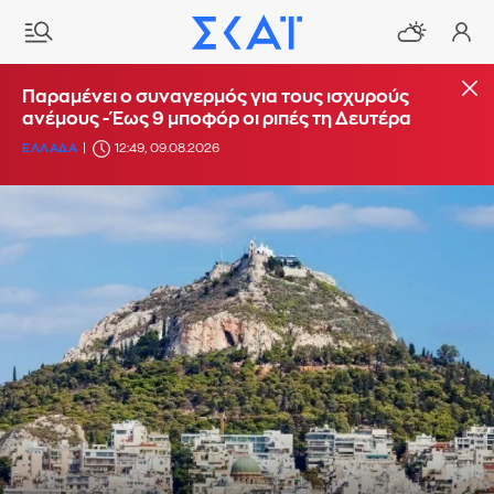
Παραμένει ο συναγερμός για τους ισχυρούς
ανέμους - Έως 9 μποφόρ οι ριπές τη Δευτέρα
ΕΛΛΑΔΑ
12:49, 09.08.2026