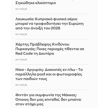
Σηκώθηκε ελικόπτερο
IN 1 HOUR
Λευκωσία: Κυπριακό φυσικό αέριο
μπορεί να τροφοδοτήσει την Ευρώπη
από την άνοιξη του 2028
IN 1 HOUR
Χάρτης Πρόβλεψης Κινδύνου
Πυρκαγιάς: Ποιες περιοχές τίθενται σε
Red Code τη Δευτέρα
IN 1 HOUR
Νίκα - Αργυρός: Διακοπές εν πλω - Τα
παράλληλα post και οι φωτογραφίες
των παιδιών τους
IN 1 HOUR
Φιντάν για συμφωνία της Μέκκας:
Όποιος δεν μας επιτεθεί, δεν μπαίνει
στον στόχο μας