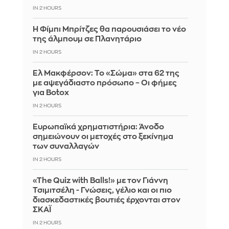
IN 2 HOURS
Η Φίμπι Μπρίτζες θα παρουσιάσει το νέο
της άλμπουμ σε Πλανητάριο
IN 2 HOURS
Ελ Μακφέρσον: Το «Σώμα» στα 62 της
με αψεγάδιαστο πρόσωπο – Οι φήμες
για Botox
IN 2 HOURS
Ευρωπαϊκά χρηματιστήρια: Άνοδο
σημειώνουν οι μετοχές στο ξεκίνημα
των συναλλαγών
IN 2 HOURS
«The Quiz with Balls!» με τον Γιάννη
Τσιμιτσέλη - Γνώσεις, γέλιο και οι πιο
διασκεδαστικές βουτιές έρχονται στον
ΣΚΑΪ
IN 2 HOURS