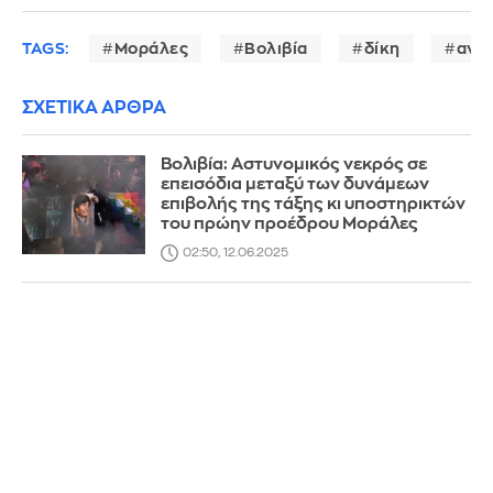
TAGS:
Μοράλες
Βολιβία
δίκη
ανή
ΣΧΕΤΙΚΑ ΑΡΘΡΑ
Βολιβία: Αστυνομικός νεκρός σε
επεισόδια μεταξύ των δυνάμεων
επιβολής της τάξης κι υποστηρικτών
του πρώην προέδρου Μοράλες
02:50, 12.06.2025