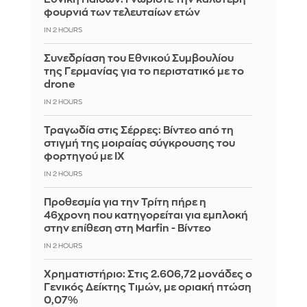
φουρνιά των τελευταίων ετών
IN 2 HOURS
Συνεδρίαση του Εθνικού Συμβουλίου
της Γερμανίας για το περιστατικό με το
drone
IN 2 HOURS
Τραγωδία στις Σέρρες: Βίντεο από τη
στιγμή της μοιραίας σύγκρουσης του
φορτηγού με ΙΧ
IN 2 HOURS
Προθεσμία για την Τρίτη πήρε η
46χρονη που κατηγορείται για εμπλοκή
στην επίθεση στη Marfin - Βίντεο
IN 2 HOURS
Χρηματιστήριο: Στις 2.606,72 μονάδες ο
Γενικός Δείκτης Τιμών, με οριακή πτώση
0,07%