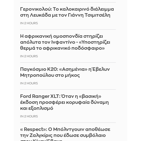
Γερονικολού: Το καλοκαιρινό διάλειμμα
στη Λευκάδα με τον Γιάννη Τσιμιτσέλη
IN 2 HOURS
Η αφρικανική ομοσπονδία στηρίζει
απόλυτα τον Ινφαντίνο - «Υποστηρίζει
θερμά το αφρικανικό ποδόσφαιρο»
IN 2 HOURS
Παγκόσμιο Κ20: «Ασημένια» η Έβελυν
Μητροπούλου στο μήκος
IN 2 HOURS
Ford Ranger XLT: Όταν η «βασική»
έκδοση προσφέρει κορυφαία δύναμη
και εξοπλισμό
IN 2 HOURS
«Respect»: Ο Μπόλντγουιν αποθέωσε
την Ζαλγκίρις που έδωσε συμβόλαιο